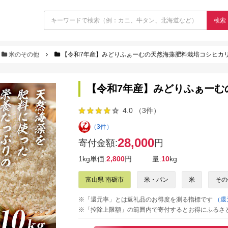
検索
米のその他
【令和7年産】みどりふぁーむの天然海藻肥料栽培コシヒカリ1
【令和7年産】みどりふぁーむ
4.0 （3件）
（3件）
28,000
寄付金額:
円
1kg単価:
2,800
円
量:
10
kg
富山県 南砺市
米・パン
米
その
※「還元率」とは返礼品のお得度を測る指標です
（還
※「控除上限額」の範囲内で寄付するとお得にふるさ