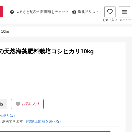
ふるさと納税の
限度額をチェック
返礼品リスト
お気に入り
メニュー
0kg
の天然海藻肥料栽培コシヒカリ10kg
お気に入り
他
元率とは）
と納税できます
（控除上限額を調べる）