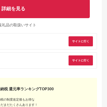
詳細を見る
返礼品の取扱いサイト
サイトに行く
るさとチョイ
出典：ふるさとチョイ
出典：ANAのふるさと
出典：ANAのふるさ
ス
ス
納税
納
サイトに行く
沼市
兵庫県 新温泉町
新潟県 南魚沼市
千葉県 鴨川市
0585]米 定
和牛の里-但馬・新温
【令和７年産】南魚沼
【市平】ボックス入
ヶ月 ツバメの
泉町コシヒカリ 精米
産笠原農園米 コシヒ
長狭米コシヒカリ５
田米 5kg
5kg
カリ ３合真空パック
[0019-0008]
5.0
5.0
5.0
5.0
 精米 白米
２０個
80,000
17,000
42,000
19,000
産コシヒカ
円
寄付金額:
円
寄付金額:
円
寄付金額:
円
 新潟 魚沼市
納税 還元率ランキングTOP300
納税の制度改定後もお得な
まだまだたくさんあります！