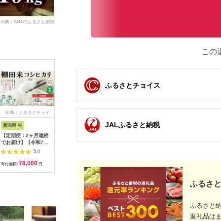
出典：ANAのふるさと納税
この
ふるさとチョイス
出典：ふるさとチョイ
出典：ANAのふるさと
出典：ふるさとチョイ
出典：ふ
ス
納税
ス
JALふるさと納税
新潟県 村
新潟県 南魚沼市
新潟県 南魚沼市
新潟県 魚
【定期便：2ヶ月連続
【JAみなみ魚沼定期
【令和7年産】 新潟県
[№5762-
でお届け】【令和7年
便】南魚沼産こしひか
南魚沼産 コシヒカリ
期便 12
産米】新潟県村上市岩
り無洗米（2kg×全12
お米 5kg 精米済み
飛び交う 棚
5.0
5.0
5.0
船産 棚田米コシヒカ
回）研がずに炊ける
（お米の美味しい炊き
コシヒカリ
78,000
110,000
16,000
1
リ 12kg+パックごは
節水 手間いらず 精米
方ガイド付き）
お米 魚沼
寄付金額:
円
寄付金額:
円
寄付金額:
円
寄付金額:
ん(150g×1個)×2ヶ月
特A獲得日本一産地 高
リ 新潟米
1067117
品質精米 雪国の恵み
定期 12回
ふるさと
もっちり甘い 南魚沼
産コシヒカリ
ふるさと
返礼品は