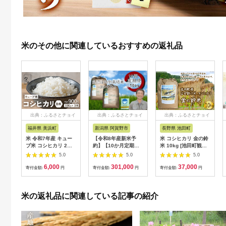
米のその他に関連しているおすすめの返礼品
出典：ふるさとチョイ
出典：ふるさとチョイ
出典：ふるさとチョイ
ス
ス
ス
福井県 美浜町
新潟県 阿賀野市
長野県 池田町
米 令和7年産 キュー
【令和8年産新米予
米 コシヒカリ 金の鈴
ブ米 コシヒカリ 2合
約】【10か月定期
米 10kg [池田町観光
× 3個 計900g 真空パ
便】特別栽培米 コシ
協会 長野県 池田町
5.0
5.0
5.0
ック 新庄やまびこ米
ヒカリ 10kg×10回 新
48110005] お米 こし
6,000
301,000
37,000
（白米）【化粧箱入り
潟県認証 新潟県 米 こ
ひかり 美味しい 池田
寄付金額:
円
寄付金額:
円
寄付金額:
円
ギフト プレゼント 母
め コメ 白米 精米 さ
町産 はぜ掛け米 はぜ
の日 父の日 お中元 お
いとう農園 新米 新米
かけ米
歳暮 BBQ 災害 対策
予約 令和８年度産 9
米の返礼品に関連している記事の紹介
】 [m23-a009]
月下旬より順次発送
1G03301