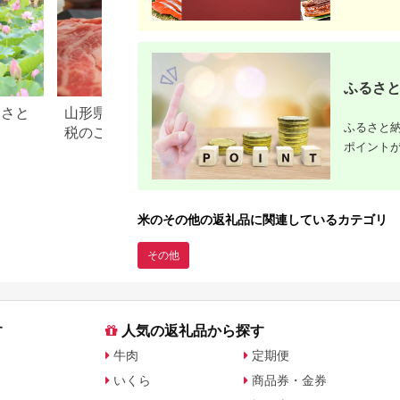
ふるさと
るさと
山形県 米沢市のふるさと納
滋賀県 米原市のふ
ふるさと納
税のご紹介
税のご紹介
ポイント
米のその他の返礼品に関連しているカテゴリ
その他
す
人気の返礼品から探す
牛肉
定期便
いくら
商品券・金券