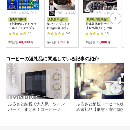
出典：ふるさとプレミ
出典：ふるなび
出典：ふるなび
アム
群馬県 明和町
大阪府 泉佐野市
兵庫県 丹波篠山市
大阪
《定期便3ヶ月》タリ
笑ごころブレンド
丹波黒豆菓子セット
【豆
ーズバリスタズブラッ
250g×2袋＜粉＞
【５つ星ひょうご認
ンレ
ク キリマンジャロ ＜
定】（黒豆グラッセ・
No
5.0
5.0
5.0
285ml×24本＞【1ケ
黒豆煮・きな粉黒豆）
出法
ース】 [ふるさと納税
丹波黒豆 きな粉 きな
ー豆
48,000
7,500
11,000
寄付金額:
円
寄付金額:
円
寄付金額:
円
寄付
コーヒー タリーズ 定
こ 黒豆煮 煮豆 F011
大山
期便 ボトルコーヒー
缶コーヒー ブラック
コーヒー 伊藤園コー
コーヒーの返礼品に関連している記事の紹介
ヒー キリマンジャロ
まとめ買い]|10_itn-
222403
ふるさと納税で大人気「ツイン
ふるさと納税コーヒーのおす
バード」まとめ！コーヒーメー
め返礼品【形態・寄付額別に
カーや掃除機など
選】