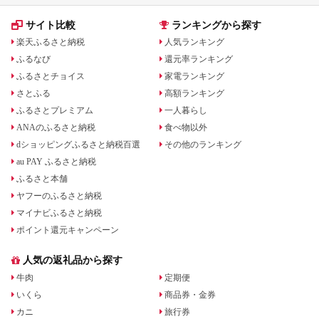
サイト比較
ランキングから探す
楽天ふるさと納税
人気ランキング
ふるなび
還元率ランキング
ふるさとチョイス
家電ランキング
さとふる
高額ランキング
ふるさとプレミアム
一人暮らし
ANAのふるさと納税
食べ物以外
dショッピングふるさと納税百選
その他のランキング
au PAY ふるさと納税
ふるさと本舗
ヤフーのふるさと納税
マイナビふるさと納税
ポイント還元キャンペーン
人気の返礼品から探す
牛肉
定期便
いくら
商品券・金券
カニ
旅行券