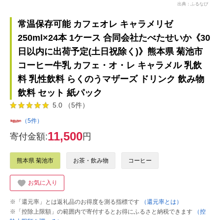
出典：ふるなび
常温保存可能 カフェオレ キャラメリゼ
250ml×24本 1ケース 合同会社たべたせいか《30
日以内に出荷予定(土日祝除く)》熊本県 菊池市
コーヒー牛乳 カフェ・オ・レ キャラメル 乳飲
料 乳性飲料 らくのうマザーズ ドリンク 飲み物
飲料 セット 紙パック
5.0 （5件）
（5件）
11,500
寄付金額:
円
熊本県 菊池市
お茶・飲み物
コーヒー
お気に入り
※「還元率」とは返礼品のお得度を測る指標です
（還元率とは）
※「控除上限額」の範囲内で寄付するとお得にふるさと納税できます
（控