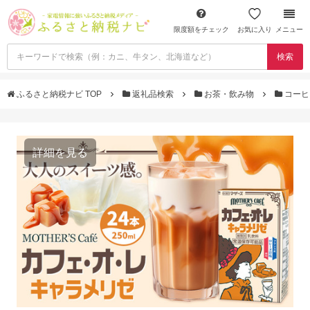
限度額をチェック
お気に入り
メニュー
検索
ふるさと納税ナビ TOP
返礼品検索
お茶・飲み物
コー
詳細を見る