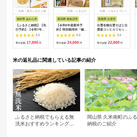
出典：楽天ふるさと納
出典：ふるなび
出典：ふるさとプレミ
税
アム
福井県 あわら市
新潟県 南魚沼市
島根県 出雲市
【ふるさと納税】【先
【令和8年産新米予
出雲名物出雲そばと出
行予約】【令和7年
約】特別栽培米「極上
雲産コシヒカリセット
産】いちほまれ 精米
南魚沼産コシヒカリ」
322032_EH002
5.0
5.0
5.0
5kg 《ギフトにもお
（有機肥料、8割減農
17,000
24,000
22,000
すすめ！化粧箱入り》
薬栽培）玄米5ｋｇ
寄付金額:
円
寄付金額:
円
寄付金額:
円
／ 福井県産 ブランド
【銘柄米 ブランド米
米 白米 贈り物 お取り
玄米 こしひかり コシ
寄せ ※2025年10月上
ヒカリ 魚沼産 新潟
米の返礼品に関連している記事の紹介
旬以降順次発送予定
米】【2026年10月上
旬より1ヶ月以内に順
次発送予定】
ふるさと納税でもらえる無
岡山県 久米南町のふ
洗米おすすめランキング
納税のご紹介
【2026年最新版】還元率・