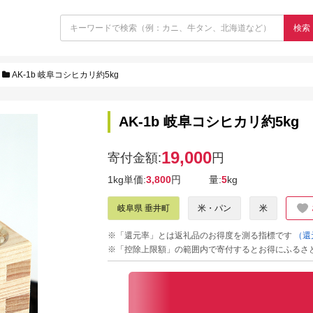
検索
AK-1b 岐阜コシヒカリ約5kg
AK-1b 岐阜コシヒカリ約5kg
19,000
寄付金額:
円
1kg単価:
3,800
円
量:
5
kg
岐阜県 垂井町
米・パン
米
※「還元率」とは返礼品のお得度を測る指標です
（還
※「控除上限額」の範囲内で寄付するとお得にふるさ