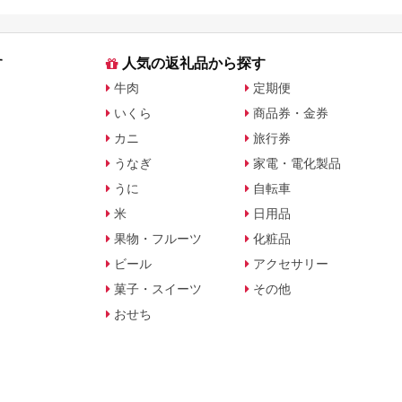
す
人気の返礼品から探す
牛肉
定期便
いくら
商品券・金券
カニ
旅行券
うなぎ
家電・電化製品
うに
自転車
米
日用品
果物・フルーツ
化粧品
ビール
アクセサリー
菓子・スイーツ
その他
おせち