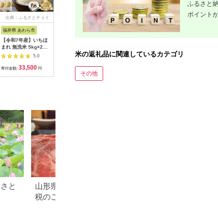
ふるさと納
ポイント
出典：ふるさとチョイ
出典：ふるさとプレミ
出典：ふるさとチョイ
出典：楽
ス
アム
ス
福井県 あわら市
秋田県 北秋田市
熊本県 高森町
秋田県 秋
【令和7年産】いちほ
※令和7年産※秋田県
【令和7年産】森のく
【ふるさ
まれ 無洗米 5kg×2袋
産 あきたこまち
まさん 13kg
あきたこまち
米の返礼品に関連しているカテゴリ
（計10kg）／ 福井県
5kg【玄米】(5kg小分
(6.5kg×2袋) 【2025
和7年産 
5.0
5.0
5.0
産 ブランド米 ご飯 白
け袋)【1回のみお届
年10月上旬より順次
店 農家直
33,500
10,000
44,000
1
米 新鮮 [aw064-
け】2025年産 お届け
発送開始】 ブレンド
[米 あき
寄付金額:
円
寄付金額:
円
寄付金額:
円
寄付金額:
その他
c006]
時期選べる お米 藤岡
米 お米 白米 米 おす
秋田県産]
農産 [藤岡農産 秋田
すめ 人気 ランキング
お米 あきたこまち 米
どころ 東北 北秋田
市]|foap-20301
るさと
山形県 米沢市のふるさと納
滋賀県 米原市のふ
税のご紹介
税のご紹介