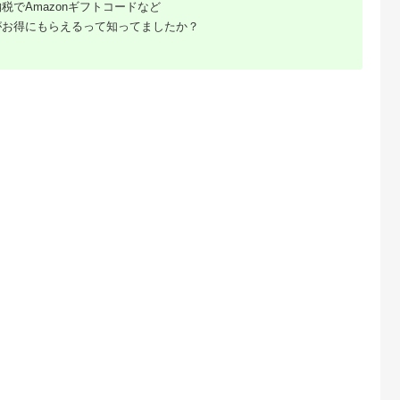
税でAmazonギフトコードなど
がお得にもらえるって知ってましたか？
天ふるさと納
出典：楽天ふるさと納
出典：ふるさとチョイ
出典：楽天ふるさと
税
税
ス
田市
新潟県
愛媛県 東温市
北海道 由仁町
と納税】米
【ふるさと納税】【定
〈坂本自然農場 穂田
【ふるさと納税】無
 5kg 令
期便】新之助5kg×3ヶ
琉〉 特別栽培米:にこ
米 令和8年産 ゆめぴ
白米 田口商
月連続お届け 米 お
まる 精米2kg ご飯 お
りか 10kg
5.0
5.0
5.0
5.0
送 秋田県産
米 新潟 新潟県 | お
弁当 おにぎり 冷めて
6,000
39,000
14,000
27,000
たこまち 白米
米 こめ 白米 食品 人
も美味しい 愛媛県産
円
寄付金額:
円
寄付金額:
円
寄付金額:
円
気 おすすめ 送料無料
ギフト プレゼント
[№5303-0056]
るさと納