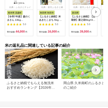
出典：ふるさとチョイ
出典：楽天ふるさと納
出典：楽天ふるさと納
出
ス
税
税
熊本県 高森町
秋田県 秋田市
新潟県
愛
【令和7年産】森のく
【ふるさと納税】米
【ふるさと納税】【定
〈坂
まさん 13kg
あきたこまち 5kg 令
期便】新之助5kg×3ヶ
琉〉
(6.5kg×2袋) 【2025
和7年産 白米 田口商
月連続お届け 米 お
まる
5.0
5.0
5.0
年10月上旬より順次
店 農家直送 秋田県産
米 新潟 新潟県 | お
弁当
発送開始】 ブレンド
[米 あきたこまち 白米
米 こめ 白米 食品 人
も美
44,000
16,000
39,000
寄付金額:
円
寄付金額:
円
寄付金額:
円
寄付
米 お米 白米 米 おす
秋田県産]
気 おすすめ 送料無料
ギフ
すめ 人気 ランキング
[№5
米の返礼品に関連している記事の紹介
ふるさと納税でもらえる無洗米
岡山県 久米南町のふるさと
おすすめランキング【2026年最
のご紹介
新版】還元率・容量別で徹底比
較