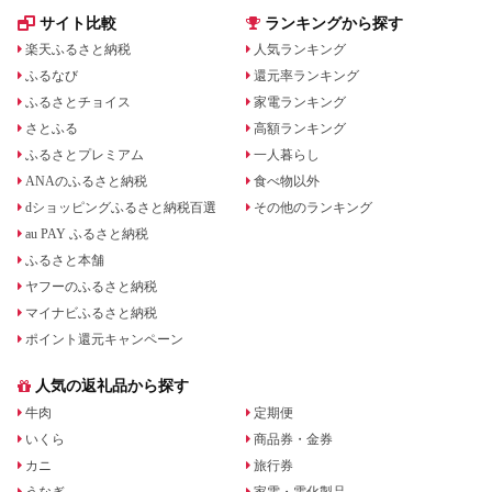
サイト比較
ランキングから探す
楽天ふるさと納税
人気ランキング
ふるなび
還元率ランキング
ふるさとチョイス
家電ランキング
さとふる
高額ランキング
ふるさとプレミアム
一人暮らし
ANAのふるさと納税
食べ物以外
dショッピングふるさと納税百選
その他のランキング
au PAY ふるさと納税
ふるさと本舗
ヤフーのふるさと納税
マイナビふるさと納税
ポイント還元キャンペーン
人気の返礼品から探す
牛肉
定期便
いくら
商品券・金券
カニ
旅行券
うなぎ
家電・電化製品