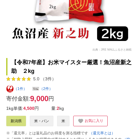
出典：JRE MALLふるさと納税
【令和7年産】お米マイスター厳選！魚沼産新之
助 ２kg
5.0 （3件）
（1件）
（2件）
9,000
寄付金額:
円
1kg単価:
4,500
円
量:
2
kg
お気に入り
新潟県
米・パン
米
※「還元率」とは返礼品のお得度を測る指標です
（還元率とは）