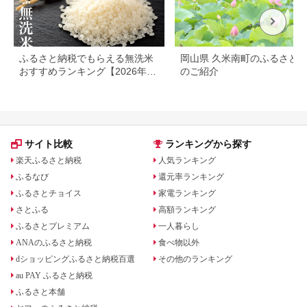
ふるさと納税でもらえる無洗米
岡山県 久米南町のふるさと
おすすめランキング【2026年最
のご紹介
新版】還元率・容量別で徹底比
較
サイト比較
ランキングから探す
楽天ふるさと納税
人気ランキング
ふるなび
還元率ランキング
ふるさとチョイス
家電ランキング
さとふる
高額ランキング
ふるさとプレミアム
一人暮らし
ANAのふるさと納税
食べ物以外
dショッピングふるさと納税百選
その他のランキング
au PAY ふるさと納税
ふるさと本舗