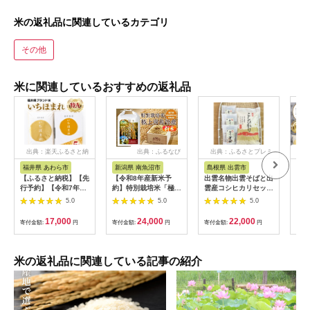
米の返礼品に関連しているカテゴリ
その他
米に関連しているおすすめの返礼品
出典：楽天ふるさと納
出典：ふるなび
出典：ふるさとプレミ
出
税
アム
福井県 あわら市
新潟県 南魚沼市
島根県 出雲市
福
【ふるさと納税】【先
【令和8年産新米予
出雲名物出雲そばと出
【令
行予約】【令和7年
約】特別栽培米「極上
雲産コシヒカリセット
まれ
産】いちほまれ 精米
南魚沼産コシヒカリ」
322032_EH002
（計
5.0
5.0
5.0
5kg 《ギフトにもお
（有機肥料、8割減農
産 
すすめ！化粧箱入り》
薬栽培）玄米5ｋｇ
米 新
17,000
24,000
22,000
寄付金額:
円
寄付金額:
円
寄付金額:
円
寄付
／ 福井県産 ブランド
【銘柄米 ブランド米
c00
米 白米 贈り物 お取り
玄米 こしひかり コシ
寄せ ※2025年10月上
ヒカリ 魚沼産 新潟
旬以降順次発送予定
米】【2026年10月上
米の返礼品に関連している記事の紹介
旬より1ヶ月以内に順
次発送予定】