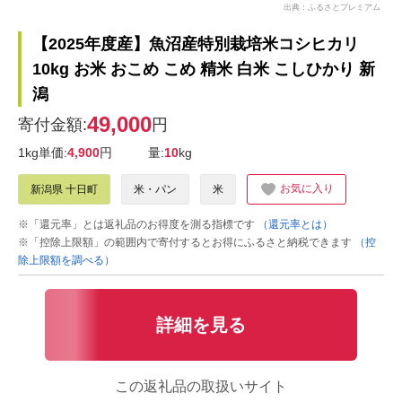
出典：ふるさとプレミアム
【2025年度産】魚沼産特別栽培米コシヒカリ
10kg お米 おこめ こめ 精米 白米 こしひかり 新
潟
49,000
寄付金額:
円
1kg単価:
4,900
円
量:
10
kg
お気に入り
新潟県 十日町
米・パン
米
※「還元率」とは返礼品のお得度を測る指標です
（還元率とは）
※「控除上限額」の範囲内で寄付するとお得にふるさと納税できます
（控
除上限額を調べる）
詳細を見る
この返礼品の取扱いサイト