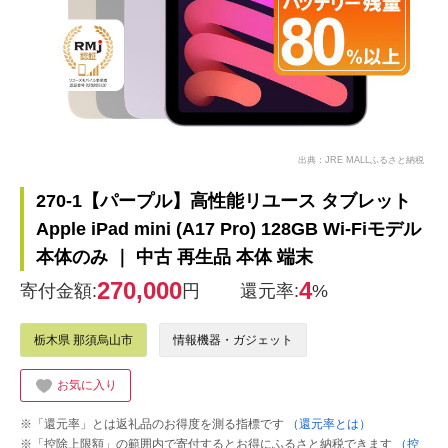
出典：JRE MALLふるさと納税
270-1【パープル】高性能リユース タブレット
Apple iPad mini (A17 Pro) 128GB Wi-Fiモデル
本体のみ ｜ 中古 再生品 本体 端末
270,000
4
寄付金額:
円
還元率:
%
栃木県 那須烏山市
情報機器・ガジェット
お気に入り
※「還元率」とは返礼品のお得度を測る指標です
（還元率とは）
※「控除上限額」の範囲内で寄付するとお得にふるさと納税できます
（控