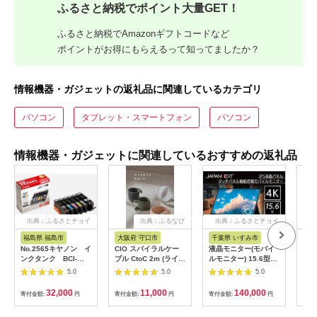
ふるさと納税でポイント大量GET！
ふるさと納税でAmazonギフトコードなど
ポイントがお得にもらえるって知ってましたか？
情報機器・ガジェットの返礼品に関連しているカテゴリ
パソコン
タブレット・スマートフォン
パソコン
情報機器・ガジェットに関連しているおすすめの返礼品
出典：ふるさとチョイ
出典：ふるなび
出典：ふるさとチョイ
出
ス
ス
福島県 福島市
大阪府 守口市
千葉県 いすみ市
宮
No.2565キヤノン イ
CIO スパイラルケー
液晶モニター(モバイ
オー
ンクタンク BCI-
ブル CtoC 2m (ライト
ルモニター) 15.6型ワ
ッダ
351XL＋350XL/6MP
ブラック)｜Type-C 充
イド 4K タッチパネ
AF
5.0
5.0
5.0
電 [2547]
ル対応 リファビッシ
ュ品【1466952】
32,000
11,000
140,000
寄付金額:
円
寄付金額:
円
寄付金額:
円
寄付