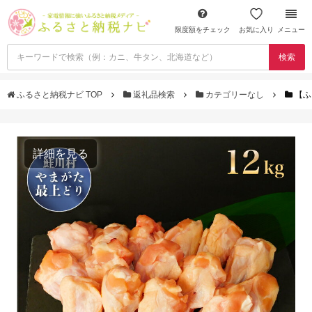
限度額をチェック
お気に入り
メニュー
検索
ふるさと納税ナビ TOP
返礼品検索
カテゴリーなし
【ふ
詳細を見る