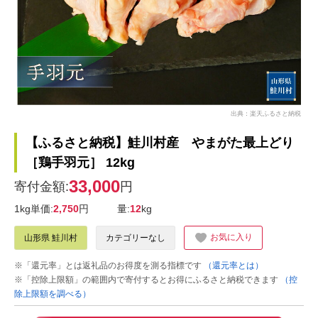
出典：楽天ふるさと納税
【ふるさと納税】鮭川村産 やまがた最上どり
［鶏手羽元］ 12kg
33,000
寄付金額:
円
1kg単価:
2,750
円
量:
12
kg
お気に入り
山形県 鮭川村
カテゴリーなし
※「還元率」とは返礼品のお得度を測る指標です
（還元率とは）
※「控除上限額」の範囲内で寄付するとお得にふるさと納税できます
（控
除上限額を調べる）