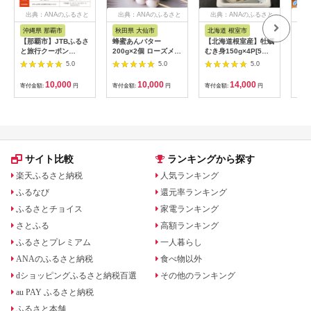
出典：ANAのふるさと
出典：ANAのふるさと
出典：ANAのふるさと
出
納税
納税
納税
沖縄県 那覇市
秋田県 大仙市
北海道 根室市
埼
【那覇市】JTBふるさ
蜂蜜あんバター
【北海道根室産】牡蠣
【2
と旅行クーポン
200g×2個 ローズメイ
むき身150g×4P[5月
予約
（3,000円分）有効期
[あんバター はちみ
下旬以降発送] A-
史！
5.0
5.0
5.0
間3年（Eメール発
つ 発酵バター あん
54007
ムの
行）｜旅行 トラベル
こ 水あめ不使用 秋
水・
10,000
10,000
14,000
寄付金額:
円
寄付金額:
円
寄付金額:
円
寄付
予約 国内旅行 JTB 宿
田県 大仙市]
約3
泊 観光 体験 旅行券
03
宿泊券 旅行予約 ホテ
ル 旅館 チケット 子供
子連れ カップル 家族
人気 おすすめ 旅行ク
ーポン 店頭 オンライ
サイト比較
ランキングから探す
ン ネット予約 電話 有
効期間3年
楽天ふるさと納税
人気ランキング
ふるなび
還元率ランキング
ふるさとチョイス
家電ランキング
さとふる
高額ランキング
ふるさとプレミアム
一人暮らし
ANAのふるさと納税
食べ物以外
dショッピングふるさと納税百選
その他のランキング
au PAY ふるさと納税
ふるさと本舗