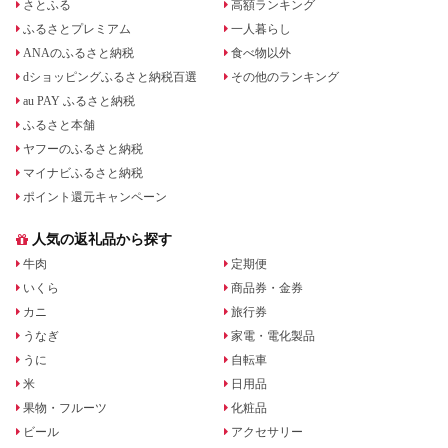
さとふる
高額ランキング
ふるさとプレミアム
一人暮らし
ANAのふるさと納税
食べ物以外
dショッピングふるさと納税百選
その他のランキング
au PAY ふるさと納税
ふるさと本舗
ヤフーのふるさと納税
マイナビふるさと納税
ポイント還元キャンペーン
人気の返礼品から探す
牛肉
定期便
いくら
商品券・金券
カニ
旅行券
うなぎ
家電・電化製品
うに
自転車
米
日用品
果物・フルーツ
化粧品
ビール
アクセサリー