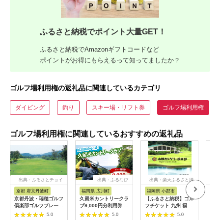
ふるさと納税でポイント大量GET！
ふるさと納税でAmazonギフトコードなど
ポイントがお得にもらえるって知ってましたか？
ゴルフ場利用権の返礼品に関連しているカテゴリ
ダイビング
釣り
スキー場・リフト券
ゴルフ場利用権
ゴルフ場利用権に関連しているおすすめの返礼品
出典：ふるさとチョイ
出典：ふるなび
出典：楽天ふるさと納
ス
税
京都 府京丹波町
福岡県 広川町
福岡県 小郡市
愛
京都丹波・瑞穂ゴルフ
久留米カントリークラ
【ふるさと納税】ゴル
ゴル
倶楽部ゴルフプレー利
ブ9,000円分利用券 /
フチケット 九州 福岡
12,
用券（6,000円分）
ゴルフ[AFAD007]
小郡カンツリー倶楽部
[B
5.0
5.0
5.0
[020CK001]
ギフト券 9枚 9000円
楽部