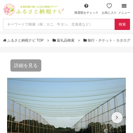
限度額をチェック
お気に入り
メニュー
検索
ふるさと納税ナビ TOP
返礼品検索
旅行・チケット・カタログ
詳細を見る