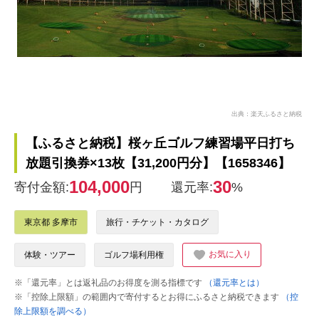
出典：楽天ふるさと納税
【ふるさと納税】桜ヶ丘ゴルフ練習場平日打ち
放題引換券×13枚【31,200円分】【1658346】
104,000
30
寄付金額:
円
還元率:
%
東京都 多摩市
旅行・チケット・カタログ
お気に入り
体験・ツアー
ゴルフ場利用権
※「還元率」とは返礼品のお得度を測る指標です
（還元率とは）
※「控除上限額」の範囲内で寄付するとお得にふるさと納税できます
（控
除上限額を調べる）