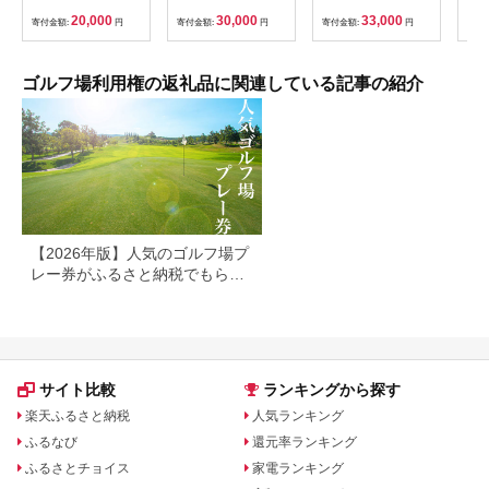
ゴルフ チケット 商品
20,000
30,000
33,000
寄付金額:
円
寄付金額:
円
寄付金額:
円
寄付
券 ゴルフ券 スポーツ
ラウンド 券 福岡県 小
郡市
ゴルフ場利用権の返礼品に関連している記事の紹介
【2026年版】人気のゴルフ場プ
レー券がふるさと納税でもらえ
る！
サイト比較
ランキングから探す
楽天ふるさと納税
人気ランキング
ふるなび
還元率ランキング
ふるさとチョイス
家電ランキング