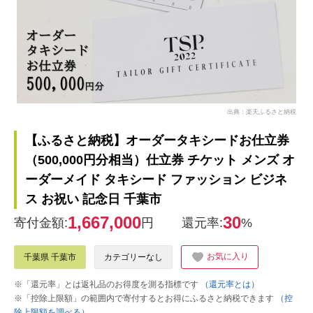
出典：楽天ふるさと納税
【ふるさと納税】オーダータキシードお仕立券
（500,000円分相当）仕立券 チケット メンズ オ
ーダーメイド タキシード ファッション ビジネ
ス お祝い 記念日 千葉市
1,667,000
30
寄付金額:
円
還元率:
%
お気に入り
千葉県 千葉市
カテゴリーなし
※「還元率」とは返礼品のお得度を測る指標です
（還元率とは）
※「控除上限額」の範囲内で寄付するとお得にふるさと納税できます
（控
除上限額を調べる）