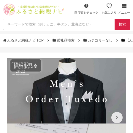
限度額をチェック
お気に入り
メニュー
検索
ふるさと納税ナビ TOP
返礼品検索
カテゴリーなし
【ふ
詳細を見る