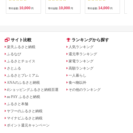
間3年（Eメール発
つ 発酵バター あん
54007
ムの
行）｜旅行 トラベル
こ 水あめ不使用 秋
水・
10,000
10,000
14,000
寄付金額:
円
寄付金額:
円
寄付金額:
円
寄付
予約 国内旅行 JTB 宿
田県 大仙市]
約3
泊 観光 体験 旅行券
03
宿泊券 旅行予約 ホテ
ル 旅館 チケット 子供
子連れ カップル 家族
人気 おすすめ 旅行ク
ーポン 店頭 オンライ
サイト比較
ランキングから探す
ン ネット予約 電話 有
効期間3年
楽天ふるさと納税
人気ランキング
ふるなび
還元率ランキング
ふるさとチョイス
家電ランキング
さとふる
高額ランキング
ふるさとプレミアム
一人暮らし
ANAのふるさと納税
食べ物以外
dショッピングふるさと納税百選
その他のランキング
au PAY ふるさと納税
ふるさと本舗
ヤフーのふるさと納税
マイナビふるさと納税
ポイント還元キャンペーン