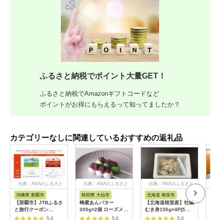
ふるさと納税でポイント大量GET！
ふるさと納税でAmazonギフトコードなど
ポイントがお得にもらえるって知ってましたか？
カテゴリーなしに関連しているおすすめの返礼品
出典：ANAのふるさと
出典：ANAのふるさと
出典：ANAのふるさと
出
納税
納税
納税
沖縄県 那覇市
秋田県 大仙市
北海道 根室市
埼
【那覇市】JTBふるさ
蜂蜜あんバター
【北海道根室産】牡蠣
【2
と旅行クーポン
200g×2個 ローズメイ
むき身150g×4P[5月
予約
（3,000円分）有効期
[あんバター はちみ
下旬以降発送] A-
史！
5.0
5.0
5.0