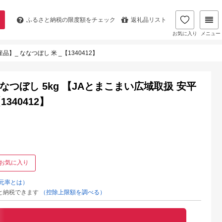
ふるさと納税の
限度額をチェック
返礼品リスト
お気に入り
メニュー
】_ ななつぼし 米 _【1340412】
つぼし 5kg 【JAとまこまい広域取扱 安平
340412】
お気に入り
元率とは）
と納税できます
（控除上限額を調べる）