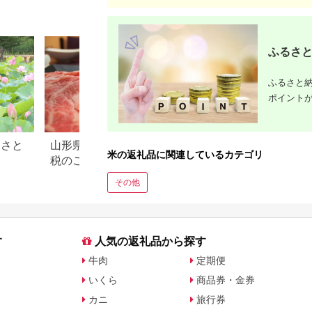
おすすめ贈り物 ぎん
い 南魚沼
がのしずく 国産 産地
リ コシヒ
直送 盛岡 佐々木米穀
かり 精米
店
ふるさと
ふるさと納
ポイント
るさと
山形県 米沢市のふるさと納
滋賀県 米原市のふ
米の返礼品に関連しているカテゴリ
税のご紹介
税のご紹介
その他
す
人気の返礼品から探す
牛肉
定期便
いくら
商品券・金券
カニ
旅行券