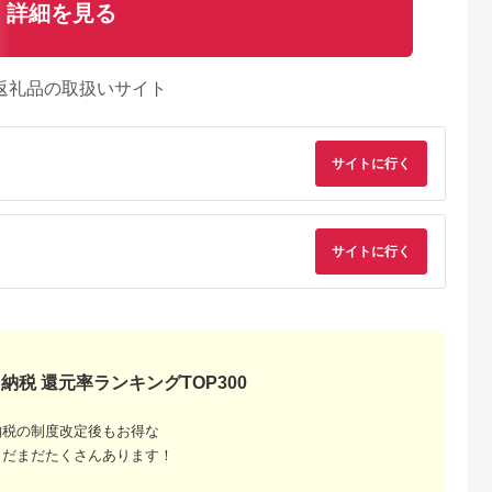
詳細を見る
返礼品の取扱いサイト
サイトに行く
サイトに行く
Lふるさと納税
出典：JALふるさと納税
出典：楽天ふるさと納
出典：ふるな
税
魚沼市
新潟県 南魚沼市
福井県 あわら市
秋田県 三種町
納税 還元率ランキングTOP300
年産】南魚沼
【令和7年産】【定期
【ふるさと納税】【先
《令和8年産 新米先行
り 精米
便2kg×9ヶ月】しおざ
行予約】【令和8年
受付》秋田県産 あき
米HACCP認
わ産限定 生産者限定
産】 《定期便12回》
たこまち
5.0
5.0
5.0
5.0
納税の制度改定後もお得な
A獲得日本一
南魚沼産コシヒカリ
特別栽培米 コシヒカ
10kg(10kg×1袋) 【
3,000
99,000
120,000
26,000
みなみ魚沼一
【定期便 銘柄米 ブラ
リ 5kg × 12回 （計
米】【選べる配送時
まだまだたくさんあります！
円
寄付金額:
円
寄付金額:
円
寄付金額:
円
品質精米 雪
ンド米 精米 こしひか
60kg） 無洗米 低農薬
期】 [新米 あきたこ
もっちり甘
り コシヒカリ 魚沼産
/ 北陸 福井県産 あわ
ち 10kg 秋田県産 米