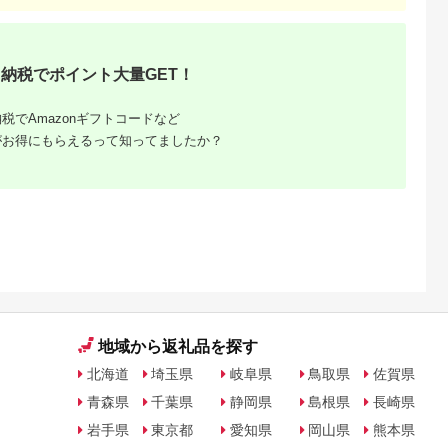
産コシヒカ
新潟米 産地直送 お米
ら市 ブランド米 白米
秋田県産 国産]
カリ こしひ
米 こめ コメ ご飯 御
お米 コメ 特栽米
 銘柄米≫
飯 ごはん】
※2026年10月上旬以
降順次発送予定
納税でポイント大量GET！
税でAmazonギフトコードなど
がお得にもらえるって知ってましたか？
るさと納
地域から返礼品を探す
北海道
埼玉県
岐阜県
鳥取県
佐賀県
青森県
千葉県
静岡県
島根県
長崎県
岩手県
東京都
愛知県
岡山県
熊本県