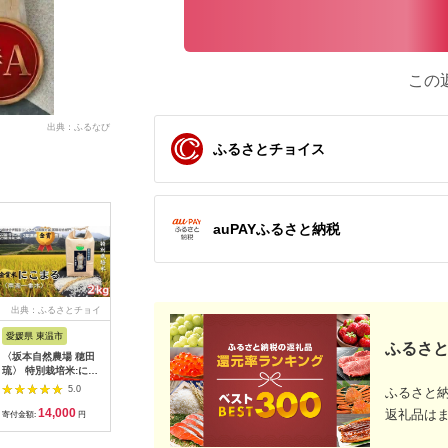
この
出典：ふるなび
ふるさとチョイス
auPAYふるさと納税
出典：ふるさとチョイ
出典：ふるさとチョイ
出典：楽天ふるさと納
出典：JA
ス
ス
税
愛媛県 東温市
岩手県 盛岡市
北海道 由仁町
新潟県 南
ふるさと
〈坂本自然農場 穂田
銀河のしずく 10kg
【ふるさと納税】無洗
【令和7
琉〉 特別栽培米:にこ
5kg×2袋 米 定期便 3
米 令和8年産 ゆめぴ
産こしひか
まる 精米2kg ご飯 お
回 3ヶ月 連続 お届け
りか 10kg
5kg ≪精
5.0
5.0
5.0
ふるさと
弁当 おにぎり 冷めて
盛岡市産 いわて米 ブ
定工場 特
14,000
82,500
27,000
2
も美味しい 愛媛県産
ランド米 精米 白米 米
産地 JA
返礼品は
寄付金額:
円
寄付金額:
円
寄付金額:
円
寄付金額:
ギフト プレゼント
お米 こめ コメ ライス
番人気 高
[№5303-0056]
ご飯 ごはん 美味しい
国の恵み 