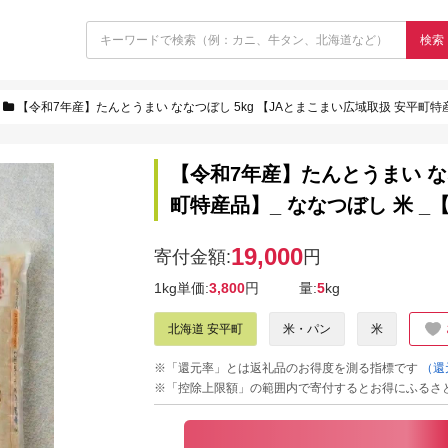
検索
【令和7年産】たんとうまい ななつぼし 5kg 【JAとまこまい広域取扱 安平町特産品
【令和7年産】たんとうまい なな
町特産品】_ ななつぼし 米 _【1
19,000
寄付金額:
円
1kg単価:
3,800
円
量:
5
kg
北海道 安平町
米・パン
米
※「還元率」とは返礼品のお得度を測る指標です
（還
※「控除上限額」の範囲内で寄付するとお得にふるさ