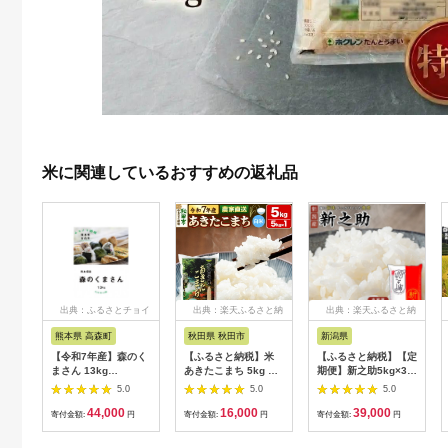
米に関連しているおすすめの返礼品
出典：ふるさとチョイ
出典：楽天ふるさと納
出典：楽天ふるさと納
ス
税
税
熊本県 高森町
秋田県 秋田市
新潟県
【令和7年産】森のく
【ふるさと納税】米
【ふるさと納税】【定
まさん 13kg
あきたこまち 5kg 令
期便】新之助5kg×3ヶ
(6.5kg×2袋) 【2025
和7年産 白米 田口商
月連続お届け 米 お
5.0
5.0
5.0
年10月上旬より順次
店 農家直送 秋田県産
米 新潟 新潟県 | お
44,000
16,000
39,000
発送開始】 ブレンド
[米 あきたこまち 白米
米 こめ 白米 食品 人
寄付金額:
円
寄付金額:
円
寄付金額:
円
米 お米 白米 米 おす
秋田県産]
気 おすすめ 送料無料
すめ 人気 ランキング