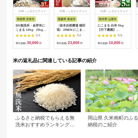
出典：ふるさとチョイ
出典：ふるさとチョイ
出典：ふるさとチョイ
ス
ス
ス
島根県 安来市
愛媛県 東温市
熊本県 山鹿市
BG無洗米・金芽米に
〈坂本自然農場 穂田
にこまる 白米 5kg
こまる 10kg （5kg×2
琉〉JINEN:にこまる
【竹下農園】
袋）【令和7年産 時短
精米2kg お米 白米 ラ
[ZEL015]
5.0
5.0
5.0
健康 うまみ 甘み 栄養
イス ご飯 ブランド米
30,000
23,000
10,000
おいしい やわらかい
銘柄米 お弁当 おにぎ
寄付金額:
円
寄付金額:
円
寄付金額:
円
ふっくら ビタミン ミ
り 産地直送 主食 炭水
ネラル 島根県 安来
化物 ふっくら もちも
市】【価格改定XA】
ち 朝食 昼食 夕飯 和
米の返礼品に関連している記事の紹介
食 [№5303-0158]
ふるさと納税でもらえる無
岡山県 久米南町のふ
洗米おすすめランキング
納税のご紹介
【2026年最新版】還元率・