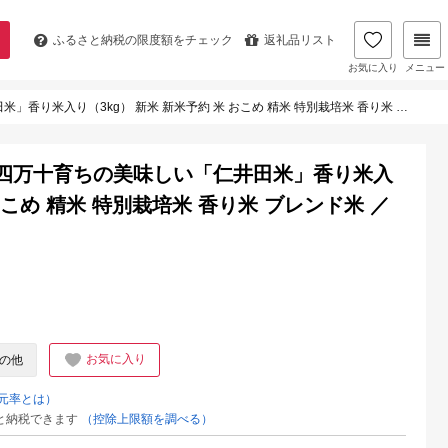
ふるさと納税の
限度額をチェック
返礼品リスト
お気に入り
メニュー
kg） 新米 新米予約 米 おこめ 精米 特別栽培米 香り米 ブレンド米 ／Bmu-C61
四万十育ちの美味しい「仁井田米」香り米入
おこめ 精米 特別栽培米 香り米 ブレンド米 ／
お気に入り
の他
元率とは）
と納税できます
（控除上限額を調べる）