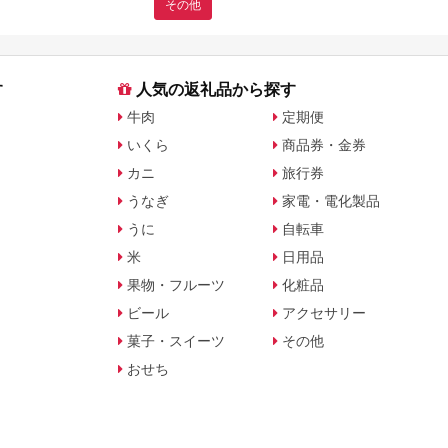
その他
す
人気の返礼品から探す
牛肉
定期便
いくら
商品券・金券
カニ
旅行券
うなぎ
家電・電化製品
うに
自転車
米
日用品
果物・フルーツ
化粧品
ビール
アクセサリー
菓子・スイーツ
その他
おせち