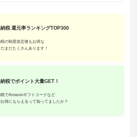
るさとチョイ
出典：ふるさとチョイ
出典：ふるさとチョイ
出典：ふるさとチョ
ス
ス
ス
岐市
福井県 越前市
福岡県 糸島市
長崎県 諫早市
定期便】壱岐
〈先行予約・新米〉に
【精米方法が選べ
【6回定期便】真空
納税 還元率ランキングTOP300
る 5kg
こまる 6kg(3kg×2袋)
る！】にこまる
【轟峡渓流米】精白
》【壱岐市農
／令和8年 福井県産
5kg（5kg×1袋） 糸
(にこまる) 3.5kg / 米
合】
（玄米or白米）2026
島市 / 玄米・精米専門
お米 白米 精白米
納税の制度改定後もお得な
0,000
14,000
15,000
58,000
] 米 お米 ご
年11月・12月発送 人
店 新飼宗一郎商店
3.5kg 真空 真空パッ
円
寄付金額:
円
寄付金額:
円
寄付金額:
円
 白米 お弁当
気品種 少量サイズ便
[ADE021]
ク 長期保存 保存食 
まだまだたくさんあります！
 定期便
利
常食 防災 常温 災害
100000円 10
食料 備蓄 / 諫早市 /
轟名水ファーム高来
[AHFF029]
納税でポイント大量GET！
税でAmazonギフトコードなど
がお得にもらえるって知ってましたか？
るさと納