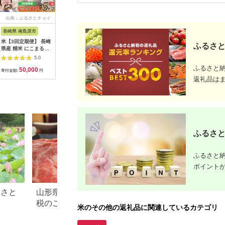
出典：ふるさとチョイ
出典：ふるさとチョイ
出典：ふるさとチョイ
出典：ふ
ス
ス
ス
長崎県 南島原市
高知県 四万十町
長崎県 佐世保市
長崎県 壱
米【3回定期便】 長崎
【令和7年産米】【初
C207c 長崎県産米食
【全6回
ふるさと
県産 精米 にこまる
回11月配送】 高知
べくらべ｢にこまる･ひ
産米 にこま
5kg 総計 15kg / 白米
の"にこまる"は四万十
のひかり｣(各5kg：計
《壱岐市
5.0
4.8
4.8
米 お米 こめ コメ ラ
の仁井田米 定期便
10kg)
業協同組
ふるさと
50,000
480,000
34,000
9
イス ご飯 ごはん 国産
(10kg×12回) 新米 新
[JBO054
寄付金額:
円
寄付金額:
円
寄付金額:
円
寄付金額:
お取り寄せ 仕送り 人
米予約 米 こめ コメ
飯 ごはん
返礼品は
気 おすすめ 贈り物 産
お米 おこめ ブランド
朝食 常温
地直送 精米 おこめ
米 四万十の美味しい
100000 
kome 送料無料 / 南島
お米 にこまる ／
万円
原市 / 大松屋商店
Rbmu-D09
[SDR002]
ふるさと
ふるさと納
ポイント
るさと
山形県 米沢市のふるさと納
滋賀県 米原市のふ
税のご紹介
税のご紹介
米のその他の返礼品に関連しているカテゴリ