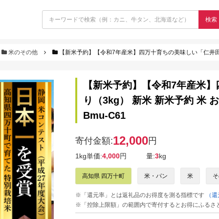
検索
米のその他
【新米予約】【令和7年産米】四万十育ちの美味しい「仁井田米」香り米入り（3
【新米予約】【令和7年産米】
り（3kg） 新米 新米予約 米 
Bmu-C61
12,000
寄付金額:
円
1kg単価:
4,000
円
量:
3
kg
高知県 四万十町
米・パン
米
そ
※「還元率」とは返礼品のお得度を測る指標です
（還
※「控除上限額」の範囲内で寄付するとお得にふるさ