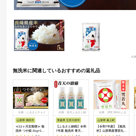
出典
無洗米に関連しているおすすめの返礼品
出典：ふるさとチョイ
出典：楽天ふるさと納
出典：JRE MALLふる
ス
税
さと納税
山形県 酒田市
青森県 五所川原市
山形県 最上町
≪12ヶ月定期便≫ 無
【ふるさと納税】令和
【令和7年産】【無洗
洗米 つや姫 2kg×12
7年産 無洗米 青天の
米】山形県産雪若丸
ヶ月連続 計24kg 特別
霹靂 2合 (300g) 3本 /
10kg