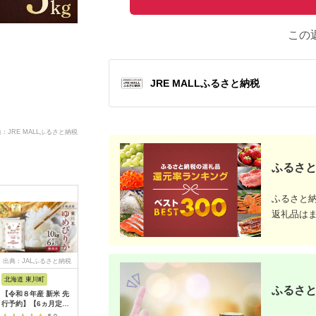
この
JRE MALLふるさと納税
：JRE MALLふるさと納税
ふるさと
ふるさと
返礼品は
出典：JALふるさと納税
出典：ふるさとチョイ
出典：JRE MALLふる
出典：ふ
ス
さと納税
北海道 東川町
岡山県 和気町
北海道 北竜町
北海道 倶
ふるさと
【令和８年産 新米 先
【最短２〜７営業日出
令和7年産 新米 無洗
定期便 6
行予約】【6ヵ月定期
荷】＜令和７年産＞
米 ゆめぴりか 10kg
北海道産 
便】東川米ゆめぴりか
岡山県産 にこまる 無
【sun400-yume-
無洗米 5k