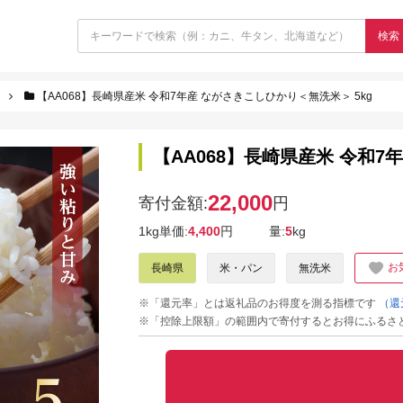
検索
【AA068】長崎県産米 令和7年産 ながさきこしひかり＜無洗米＞ 5kg
【AA068】長崎県産米 令和7
22,000
寄付金額:
円
1kg単価:
4,400
円
量:
5
kg
お
長崎県
米・パン
無洗米
※「還元率」とは返礼品のお得度を測る指標です
（還
※「控除上限額」の範囲内で寄付するとお得にふるさ