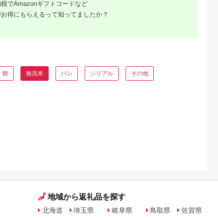
5.0
5.0
5.0
5.0
税でAmazonギフトコードなど
寄せ ごはん
県産 元気つくし 2kg
《無洗米》 選べる定
送】 お米 青果 冷蔵
36,000
8,000
48,800
20,000
ランド米 5
5kg 10kg 20kg 25kg
期便ふるさと納税 お
送 離島配送不可
がお得にもらえるって知ってましたか？
円
寄付金額:
円
寄付金額:
円
寄付金額:
円
とめ買い お
無洗米 弁当 美味しい
米 ふるさと納税 北海
[AQ032]
ら ようてい
送料無料 米 コメ 箱入
道米 北海道産お米 東
合 ホクレ
り 福岡 10キロ 5キロ
神楽 ふるさと納税米
料 北海道 倶
20キロ 元気つくし 元
お米 道産米 人気ブラ
ヶ月 半年
気づくし 手軽 リピー
ンド 米 こめ ふるさと
ト 日時指定 ギフト 福
納税 秋 旬
岡県 研ぐお米
餅
無洗米
パン
シリアル
その他
ふるさと
ング｜高
ャンル別
地域から返礼品を探す
北海道
埼玉県
岐阜県
鳥取県
佐賀県