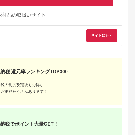
返礼品の取扱いサイト
サイトに行く
納税 還元率ランキングTOP300
納税の制度改定後もお得な
まだまだたくさんあります！
るさとプレミ
出典：楽天ふるさと納
出典：楽天ふるさと納
出典：ふるさとチョ
アム
税
税
知安町
福岡県 福智町
北海道 東神楽町
岩手県 奥州市
納税でポイント大量GET！
ヵ月連続6回
【ふるさと納税】選べ
【ふるさと納税】令和
江刺金札米ひとめぼ
ななつぼし
る 無洗米・精米・定
7年産【お米の定期
無洗パック米と岩手
g 米 特A 白
期便 令和7年産 福岡
便】ゆめぴりか 5kg
産野菜セット【翌月