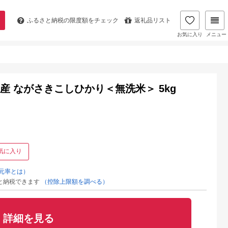
ふるさと納税の
限度額をチェック
返礼品リスト
お気に入り
メニュー
年産 ながさきこしひかり＜無洗米＞ 5kg
気に入り
元率とは）
と納税できます
（控除上限額を調べる）
詳細を見る