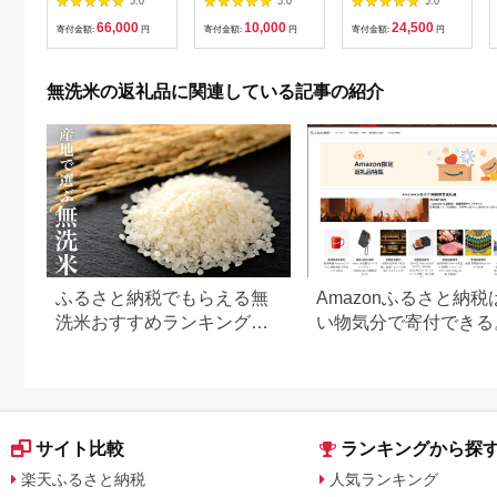
5.0
5.0
5.0
栽培米 山形県産 毎月
24本 / 特A 米 ペット
66,000
10,000
24,500
下旬にお届け 東北 山
ボトル 贈り物 ギフト
寄付金額:
円
寄付金額:
円
寄付金額:
円
形県 酒田市 庄内地方
贈答 常温保存 備蓄 晴
ブランド米 白米 精米
天の霹靂 お米 青森県
簡単 手軽 連続定期便
五所川原市
無洗米の返礼品に関連している記事の紹介
12回 節水 TO 東北食
糧 SH0083
ふるさと納税でもらえる無
Amazonふるさと納税
洗米おすすめランキング
い物気分で寄付できる
【2026年最新版】還元率・
Amazonふるさと納税
容量別で徹底比較
返礼品も登場
サイト比較
ランキングから探
楽天ふるさと納税
人気ランキング