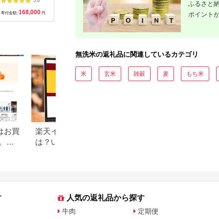
5.0
5.0
5.0
ふるさと納
「無洗米」
洗米 15kg （5kg×3
m10-R7B】
米 お取り
168,000
23,500
27,000
1
10kg（2026年10月中
袋） ｜ 小分け 5kg 岡
道産米 ブ
ポイント
寄付金額:
円
寄付金額:
円
寄付金額:
円
寄付金額:
旬より発送予定）
山 和気町 にこまる 単
キロ おま
一米 単一原料米 こめ
米 ふっく
米 ごはん 送料無料
農業協同組
上-13
ン 送料無
知安町 6
無洗米の返礼品に関連しているカテゴリ
米
玄米
雑穀
麦
もち米
はお買
楽天イーグルス感謝祭と
【2026年版】楽天
。
は？いつ開催される？ふる
納税 還元率ランキ
限定の
さと納税での活用方法も解
還元率返礼品をジ
説
に比較
す
人気の返礼品から探す
牛肉
定期便