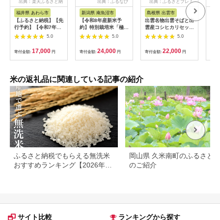
出典：楽天ふるさと納
出典：ふるなび
出典：ふるさとプレミ
出
税
アム
福井県 あわら市
新潟県 南魚沼市
島根県 出雲市
福
【ふるさと納税】【先
【令和8年産新米予
出雲名物出雲そばと出
【令
行予約】【令和7年
約】特別栽培米「極上
雲産コシヒカリセット
まれ
産】いちほまれ 精米
南魚沼産コシヒカリ」
322032_EH002
（計
5.0
5.0
5.0
5kg 《ギフトにもお
（有機肥料、8割減農
産 
すすめ！化粧箱入り》
薬栽培）玄米5ｋｇ
米 新
17,000
24,000
22,000
寄付金額:
円
寄付金額:
円
寄付金額:
円
寄付
／ 福井県産 ブランド
【銘柄米 ブランド米
c00
米 白米 贈り物 お取り
玄米 こしひかり コシ
寄せ ※2025年10月上
ヒカリ 魚沼産 新潟
旬以降順次発送予定
米】【2026年10月上
米の返礼品に関連している記事の紹介
旬より1ヶ月以内に順
次発送予定】
ふるさと納税でもらえる無洗米
岡山県 久米南町のふるさと
おすすめランキング【2026年最
のご紹介
新版】還元率・容量別で徹底比
較
サイト比較
ランキングから探す