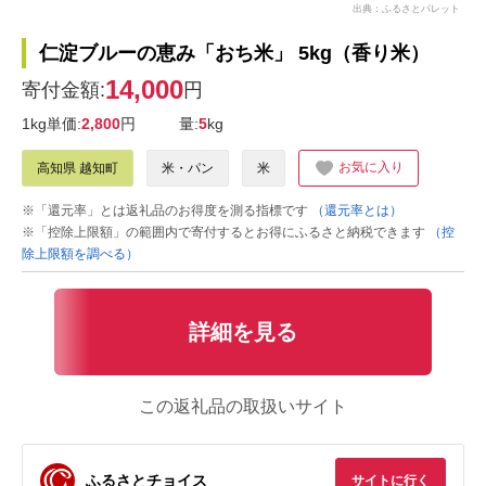
出典：ふるさとパレット
仁淀ブルーの恵み「おち米」 5kg（香り米）
14,000
寄付金額:
円
1kg単価:
2,800
円
量:
5
kg
お気に入り
高知県 越知町
米・パン
米
※「還元率」とは返礼品のお得度を測る指標です
（還元率とは）
※「控除上限額」の範囲内で寄付するとお得にふるさと納税できます
（控
除上限額を調べる）
詳細を見る
この返礼品の取扱いサイト
ふるさとチョイス
サイトに行く