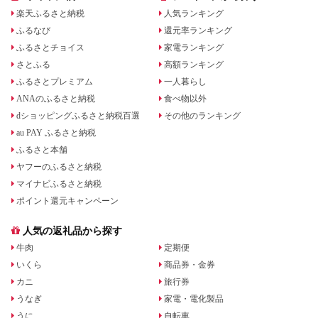
楽天ふるさと納税
人気ランキング
ふるなび
還元率ランキング
ふるさとチョイス
家電ランキング
さとふる
高額ランキング
ふるさとプレミアム
一人暮らし
ANAのふるさと納税
食べ物以外
dショッピングふるさと納税百選
その他のランキング
au PAY ふるさと納税
ふるさと本舗
ヤフーのふるさと納税
マイナビふるさと納税
ポイント還元キャンペーン
人気の返礼品から探す
牛肉
定期便
いくら
商品券・金券
カニ
旅行券
うなぎ
家電・電化製品
うに
自転車