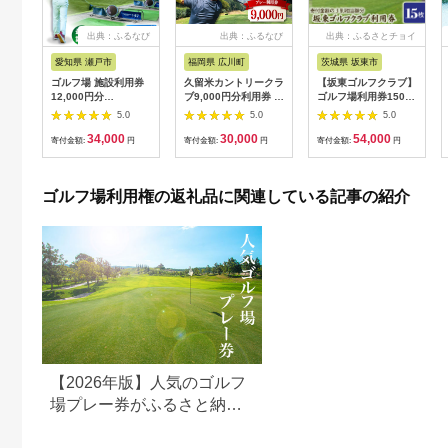
出典：ふるなび
出典：ふるなび
出典：ふるさとチョイ
ス
愛知県 瀬戸市
福岡県 広川町
茨城県 坂東市
ゴルフ場 施設利用券
久留米カントリークラ
【坂東ゴルフクラブ】
12,000円分
ブ9,000円分利用券 /
ゴルフ場利用券15000
[BBEC002]ゴルフ倶
ゴルフ[AFAD007]
円分（寄付金額の3割
5.0
5.0
5.0
楽部大樹 瀬戸店
相当額分） ／ ゴルフ
34,000
30,000
54,000
プレー 都心から1時間
寄付金額:
円
寄付金額:
円
寄付金額:
円
利用券 ゴルフ場 チケ
ット 茨城 ゴルフ 予約
体験 アクセス抜群 好
ゴルフ場利用権の返礼品に関連している記事の紹介
立地 ゴルフラウンド
アウトドア スポーツ
レジャー 茨城県
No.156
【2026年版】人気のゴルフ
場プレー券がふるさと納税
でもらえる！