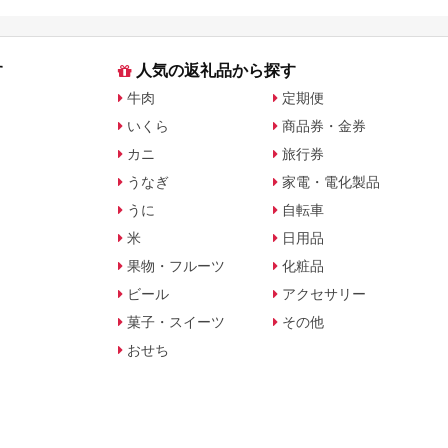
す
人気の返礼品から探す
牛肉
定期便
いくら
商品券・金券
カニ
旅行券
うなぎ
家電・電化製品
うに
自転車
米
日用品
果物・フルーツ
化粧品
ビール
アクセサリー
菓子・スイーツ
その他
おせち