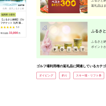
ふるさと
返礼品は
出典：楽天ふるさと納
出典：ふるさとチョイ
出典：ふるなび
出典：ふ
税
ス
福岡県 小郡市
高知県 芸西村
岐阜県 御嵩町
山梨県 都
【ふるさと納税】ゴル
kochi黒潮カントリー
こぶしゴルフ倶楽部
＜15,00
フチケット 九州 福岡
クラブ ご利用券
9,000円分
ルフ倶楽
小郡カンツリー倶楽部
3,000円
[AVAO003]ゴルフ場
優待プレ
5.0
5.0
5.0
ギフト券 9枚 9000円
｜山梨県 
ふるさと
33,000
10,000
30,000
5
ゴルフ チケット 商品
ゴルフ ゴ
寄付金額:
円
寄付金額:
円
寄付金額:
円
寄付金額:
券 ゴルフ券 スポーツ
プレー 優
ラウンド 券 福岡県 小
チケット 
ふるさと納
郡市
ー券
ポイント
ゴルフ場利用権の返礼品に関連しているカテゴ
ダイビング
釣り
スキー場・リフト券