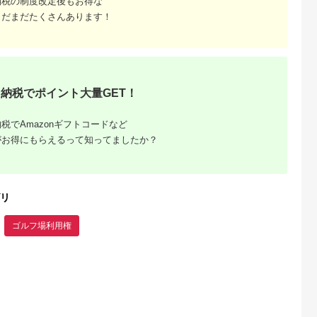
納税の制度改定後もお得な
まだまだたくさんあります！
るさとチョイ
出典：ふるなび
出典：ふるさとチョイ
出典：ふるな
ス
ス
留市
新潟県 新発田市
愛知県 大府市
山梨県 都留市
0円分＞都ゴ
ゴルフ 利用券
【日本最大級 400打
【3,000円分】山梨
部 ゴルフ場
120,000円分 ゴルフ
席 ゴルフ練習場】ゴ
都留市内 ゴルフ場
ー補助利用券
場 ゴルフ ゴルフ ゴル
ルフ倶楽部大樹 大府
通利用券｜ ゴルフ
5.0
5.0
5.0
5.0
都留市 都留
フ ゴルフ ゴルフ
店 施設利用券
用券
納税でポイント大量GET！
0,000
400,000
34,000
10,000
ルフ場 予約
A02_40
【12,000円分】
円
寄付金額:
円
寄付金額:
円
寄付金額:
円
待券 利用券
補助券 プレ
税でAmazonギフトコードなど
がお得にもらえるって知ってましたか？
リ
ゴルフ場利用権