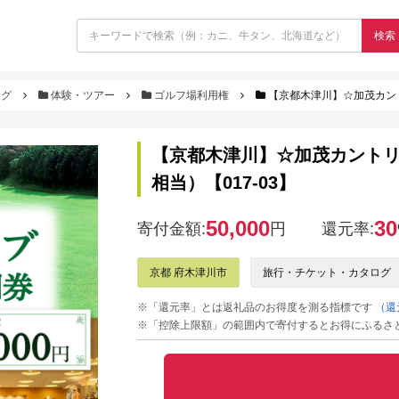
検索
ログ
体験・ツアー
ゴルフ場利用権
【京都木津川】☆加茂カントリ
【京都木津川】☆加茂カントリー
相当）【017-03】
50,000
30
寄付金額:
円
還元率:
京都 府木津川市
旅行・チケット・カタログ
※「還元率」とは返礼品のお得度を測る指標です
（還
※「控除上限額」の範囲内で寄付するとお得にふるさ