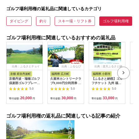
ゴルフ場利用権の返礼品に関連しているカテゴリ
ダイビング
釣り
スキー場・リフト券
ゴルフ場利用権
ゴルフ場利用権に関連しているおすすめの返礼品
出典：ふるさとチョイ
出典：ふるなび
出典：楽天ふるさと納
ス
税
京都 府京丹波町
福岡県 広川町
福岡県 小郡市
愛
京都丹波・瑞穂ゴルフ
久留米カントリークラ
【ふるさと納税】ゴル
ゴル
倶楽部ゴルフプレー利
ブ9,000円分利用券 /
フチケット 九州 福岡
12,
用券（6,000円分）
ゴルフ[AFAD007]
小郡カンツリー倶楽部
[B
5.0
5.0
5.0
[020CK001]
ギフト券 9枚 9000円
楽部
ゴルフ チケット 商品
20,000
30,000
33,000
寄付金額:
円
寄付金額:
円
寄付金額:
円
寄付
券 ゴルフ券 スポーツ
ラウンド 券 福岡県 小
郡市
ゴルフ場利用権の返礼品に関連している記事の紹介