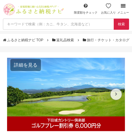
限度額をチェック
お気に入り
メニュー
検索
ふるさと納税ナビ TOP
返礼品検索
旅行・チケット・カタログ
詳細を見る