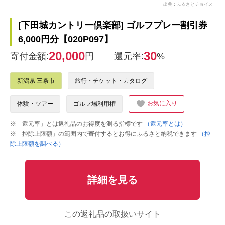
出典：ふるさとチョイス
[下田城カントリー倶楽部] ゴルフプレー割引券
6,000円分【020P097】
20,000
30
寄付金額:
円
還元率:
%
新潟県 三条市
旅行・チケット・カタログ
お気に入り
体験・ツアー
ゴルフ場利用権
※「還元率」とは返礼品のお得度を測る指標です
（還元率とは）
※「控除上限額」の範囲内で寄付するとお得にふるさと納税できます
（控
除上限額を調べる）
詳細を見る
この返礼品の取扱いサイト