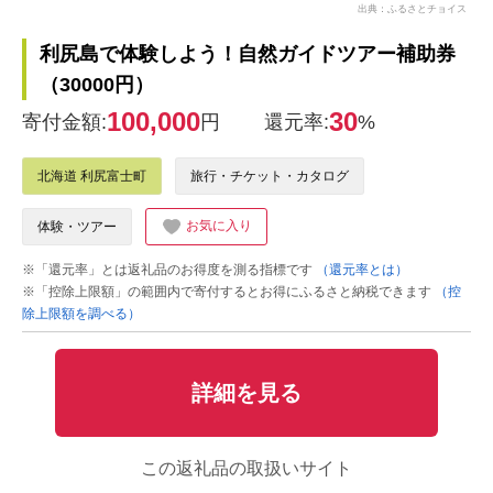
出典：ふるさとチョイス
利尻島で体験しよう！自然ガイドツアー補助券
（30000円）
100,000
30
寄付金額:
円
還元率:
%
北海道 利尻富士町
旅行・チケット・カタログ
お気に入り
体験・ツアー
※「還元率」とは返礼品のお得度を測る指標です
（還元率とは）
※「控除上限額」の範囲内で寄付するとお得にふるさと納税できます
（控
除上限額を調べる）
詳細を見る
この返礼品の取扱いサイト