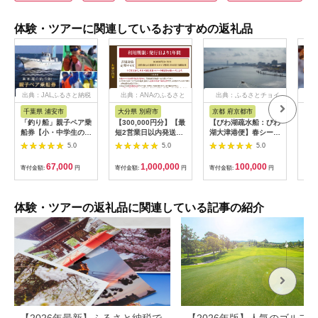
体験・ツアーに関連しているおすすめの返礼品
出典：JALふるさと納税
出典：ANAのふるさと
出典：ふるさとチョイ
出
納税
ス
千葉県 浦安市
大分県 別府市
京都 府京都市
新
「釣り船」親子ペア乗
【300,000円分】【最
【びわ湖疏水船：びわ
ヤマ
船券【小・中学生のお
短2営業日以内発送】
湖大津港便】春シーズ
アお
子様】
別府市内の旅館やホテ
ン先行予約権（２名様
で2
5.0
5.0
5.0
ルで使用できる宿泊補
分の乗船予約の権利）
の小
助券 楽しい旅の思い
「山
67,000
1,000,000
100,000
寄付金額:
円
寄付金額:
円
寄付金額:
円
寄付
出を！ 宿泊券 大分県
アチ
別府市 3000円 15000
烹 
円 3万円 9万円 15万
円 30万円 ホテル 旅
体験・ツアーの返礼品に関連している記事の紹介
館 温泉 旅行 観光 ト
ラベル 宿泊補助券 チ
ケット クーポン 宿泊
お泊り 別府温泉 別府
観光 地獄めぐり 旅 お
すすめ 人気 体験型 節
約_B030-007