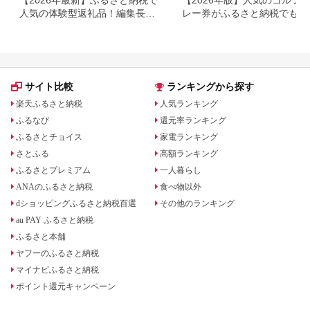
【2026年最新】ふるさと納税で
【2026年版】人気のゴルフ
人気の体験型返礼品！編集長お
レー券がふるさと納税でもら
すすめ16選
る！
サイト比較
ランキングから探す
楽天ふるさと納税
人気ランキング
ふるなび
還元率ランキング
ふるさとチョイス
家電ランキング
さとふる
高額ランキング
ふるさとプレミアム
一人暮らし
ANAのふるさと納税
食べ物以外
dショッピングふるさと納税百選
その他のランキング
au PAY ふるさと納税
ふるさと本舗
ヤフーのふるさと納税
マイナビふるさと納税
ポイント還元キャンペーン