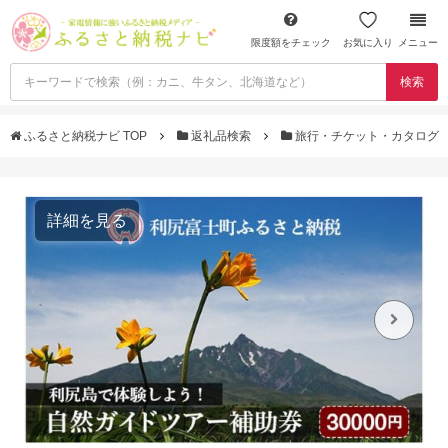
限度額をチェック
お気に入り
メニュー
検索
ふるさと納税ナビ TOP
返礼品検索
旅行・チケット・カタログ
詳細を見る