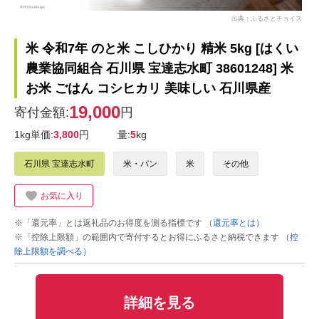
出典：ふるさとチョイス
米 令和7年 のと米 こしひかり 精米 5kg [はくい
農業協同組合 石川県 宝達志水町 38601248] 米
お米 ごはん コシヒカリ 美味しい 石川県産
19,000
寄付金額:
円
1kg単価:
3,800
円
量:
5
kg
石川県 宝達志水町
米・パン
米
その他
お気に入り
※「還元率」とは返礼品のお得度を測る指標です
（還元率とは）
※「控除上限額」の範囲内で寄付するとお得にふるさと納税できます
（控
除上限額を調べる）
詳細を見る