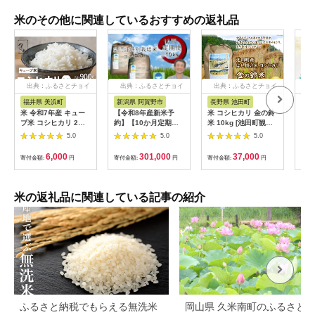
米のその他に関連しているおすすめの返礼品
出典：ふるさとチョイ
出典：ふるさとチョイ
出典：ふるさとチョイ
出
ス
ス
ス
福井県 美浜町
新潟県 阿賀野市
長野県 池田町
新潟
米 令和7年産 キュー
【令和8年産新米予
米 コシヒカリ 金の鈴
【定
ブ米 コシヒカリ 2合
約】【10か月定期
米 10kg [池田町観光
でお
× 3個 計900g 真空パ
便】特別栽培米 コシ
協会 長野県 池田町
産米
5.0
5.0
5.0
ック 新庄やまびこ米
ヒカリ 10kg×10回 新
48110005] お米 こし
船産
（白米）【化粧箱入り
潟県認証 新潟県 米 こ
ひかり 美味しい 池田
リ 
6,000
301,000
37,000
寄付金額:
円
寄付金額:
円
寄付金額:
円
寄付
ギフト プレゼント 母
め コメ 白米 精米 さ
町産 はぜ掛け米 はぜ
ん(
の日 父の日 お中元 お
いとう農園 新米 新米
かけ米
106
歳暮 BBQ 災害 対策
予約 令和８年度産 9
】 [m23-a009]
月下旬より順次発送
米の返礼品に関連している記事の紹介
1G03301
ふるさと納税でもらえる無洗米
岡山県 久米南町のふるさと