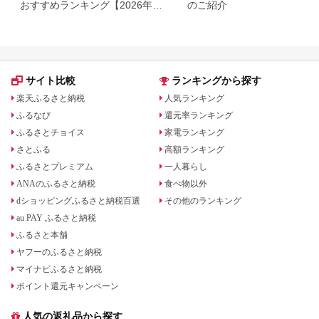
おすすめランキング【2026年最
のご紹介
新版】還元率・容量別で徹底比
較
サイト比較
ランキングから探す
楽天ふるさと納税
人気ランキング
ふるなび
還元率ランキング
ふるさとチョイス
家電ランキング
さとふる
高額ランキング
ふるさとプレミアム
一人暮らし
ANAのふるさと納税
食べ物以外
dショッピングふるさと納税百選
その他のランキング
au PAY ふるさと納税
ふるさと本舗
ヤフーのふるさと納税
マイナビふるさと納税
ポイント還元キャンペーン
人気の返礼品から探す