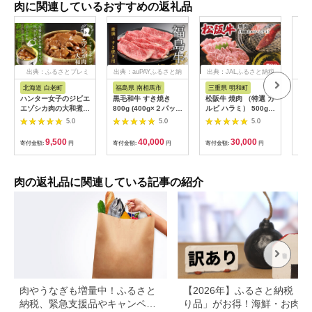
肉に関連しているおすすめの返礼品
出典：ふるさとプレミ
出典：auPAYふるさと納
出典：JALふるさと納税
出典
アム
税
北海道 白老町
福島県 南相馬市
三重県 明和町
宮
ハンター女子のジビエ
黒毛和牛 すき焼き
松阪牛 焼肉 （特選 カ
宮崎
エゾシカ肉の大和煮 6
800g (400g×２パッ
ルビ ハラミ） 500g
計3.
缶セット AI033
ク) 福島牛 | 国産 肉
肉 牛 牛肉 和牛 ブラ
袋)
5.0
5.0
5.0
和牛 牛肉 霜降り 赤身
ンド牛 高級 国産 霜降
済
お肉 ギフト お取り寄
り 冷凍 ふるさと 人気
9,500
40,000
30,000
寄付金額:
円
寄付金額:
円
寄付金額:
円
寄付
せ プレゼント 今野畜
焼肉 焼肉用 BBQ バ
産 福島 bp002-aa
ーベキュー SS38
肉の返礼品に関連している記事の紹介
肉やうなぎも増量中！ふるさと
【2026年】ふるさと納税「
納税、緊急支援品やキャンペー
り品」がお得！海鮮・お肉・