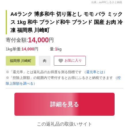
出典：auPAYふるさと納税
A4ランク 博多和牛 切り落とし モモ バラ ミック
ス 1kg 和牛 ブランド和牛 ブランド 国産 お肉 冷
凍 福岡県 川崎町
14,000
寄付金額:
円
1kg単価:
14,000
円
量:
1
kg
お気に入り
福岡県 川崎町
肉
※「還元率」とは返礼品のお得度を測る指標です
（還元率とは）
※「控除上限額」の範囲内で寄付するとお得にふるさと納税できます
（控
除上限額を調べる）
詳細を見る
この返礼品の取扱いサイト