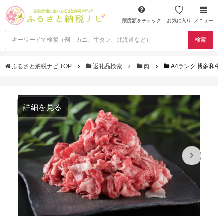
限度額をチェック
お気に入り
メニュー
検索
ふるさと納税ナビ TOP
返礼品検索
肉
A4ランク 博多和牛
詳細を見る