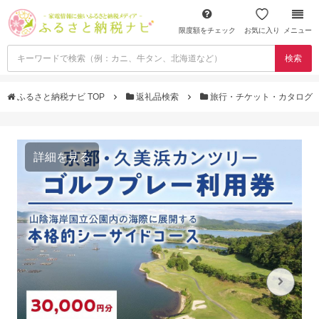
限度額をチェック
お気に入り
メニュー
検索
ふるさと納税ナビ TOP
返礼品検索
旅行・チケット・カタログ
詳細を見る