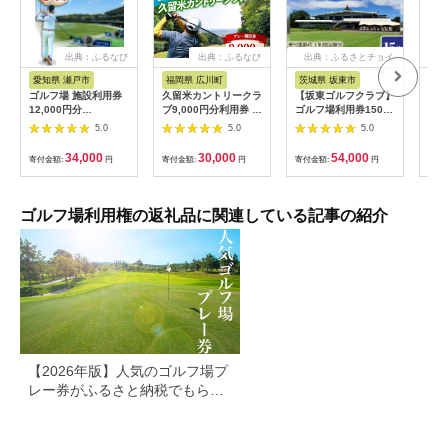
出典：ふるなび
出典：ふるなび
出典：ふるさとチョイ
出
ス
愛知県 瀬戸市
福岡県 広川町
茨城県 坂東市
福
ゴルフ場 施設利用券
久留米カントリークラ
【坂東ゴルフクラブ】
【ふ
12,000円分
ブ9,000円分利用券 /
ゴルフ場利用券15000
フチ
[BBEC002]ゴルフ倶
ゴルフ[AFAD007]
円分（寄付金額の3割
小郡
5.0
5.0
5.0
楽部大樹 瀬戸店
相当額分） ／ ゴルフ
ギフ
プレー 都心から1時間
ゴル
34,000
30,000
54,000
寄付金額:
円
寄付金額:
円
寄付金額:
円
寄付
利用券 ゴルフ場 チケ
券 
ット 茨城 ゴルフ 予約
ラウ
体験 アクセス抜群 好
郡市
立地 ゴルフラウンド
ゴルフ場利用権の返礼品に関連している記事の紹介
アウトドア スポーツ
レジャー 茨城県
No.156
【2026年版】人気のゴルフ場プ
レー券がふるさと納税でもらえ
る！