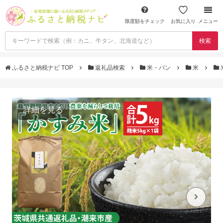
限度額をチェック
お気に入り
メニュー
検索
ふるさと納税ナビ TOP
返礼品検索
米・パン
米
詳細を見る