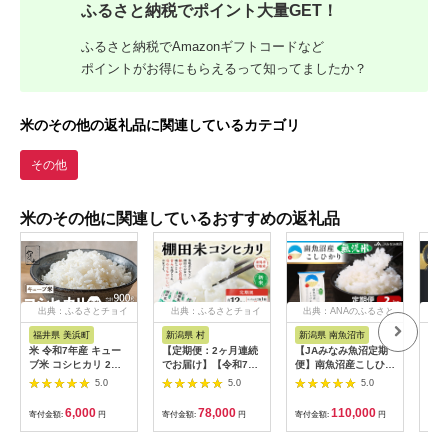
ふるさと納税でポイント大量GET！
ふるさと納税でAmazonギフトコードなど
ポイントがお得にもらえるって知ってましたか？
米のその他の返礼品に関連しているカテゴリ
その他
米のその他に関連しているおすすめの返礼品
出典：ふるさとチョイ
出典：ふるさとチョイ
出典：ANAのふるさと
出
ス
ス
納税
福井県 美浜町
新潟県 村
新潟県 南魚沼市
新
米 令和7年産 キュー
【定期便：2ヶ月連続
【JAみなみ魚沼定期
【令
ブ米 コシヒカリ 2合
でお届け】【令和7年
便】南魚沼産こしひか
南魚
× 3個 計900g 真空パ
産米】新潟県村上市岩
り無洗米（2kg×全12
お米
5.0
5.0
5.0
ック 新庄やまびこ米
船産 棚田米コシヒカ
回）研がずに炊ける
（お
（白米）【化粧箱入り
リ 12kg+パックごは
節水 手間いらず 精米
方ガ
6,000
78,000
110,000
寄付金額:
円
寄付金額:
円
寄付金額:
円
寄付
ギフト プレゼント 母
ん(150g×1個)×2ヶ月
特A獲得日本一産地 高
の日 父の日 お中元 お
1067117
品質精米 雪国の恵み