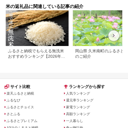
歳暮 BBQ 災害 対策
もっちり甘い 南魚沼
】 [m23-a009]
産コシヒカリ
米の返礼品に関連している記事の紹介
ふるさと納税でもらえる無洗米
岡山県 久米南町のふるさと
おすすめランキング【2026年最
のご紹介
新版】還元率・容量別で徹底比
較
サイト比較
ランキングから探す
楽天ふるさと納税
人気ランキング
ふるなび
還元率ランキング
ふるさとチョイス
家電ランキング
さとふる
高額ランキング
ふるさとプレミアム
一人暮らし
ANAのふるさと納税
食べ物以外