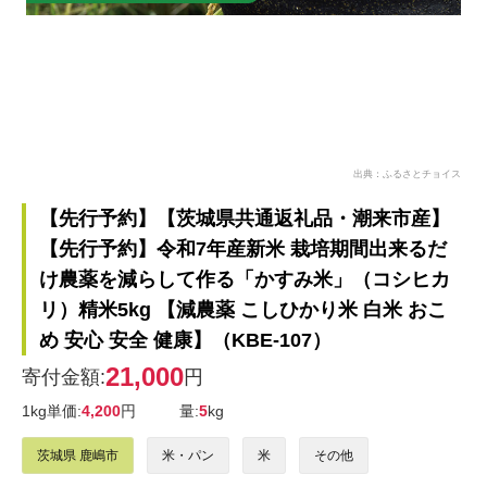
出典：ふるさとチョイス
【先行予約】【茨城県共通返礼品・潮来市産】
【先行予約】令和7年産新米 栽培期間出来るだ
け農薬を減らして作る「かすみ米」（コシヒカ
リ）精米5kg 【減農薬 こしひかり米 白米 おこ
め 安心 安全 健康】（KBE-107）
21,000
寄付金額:
円
1kg単価:
4,200
円
量:
5
kg
茨城県 鹿嶋市
米・パン
米
その他