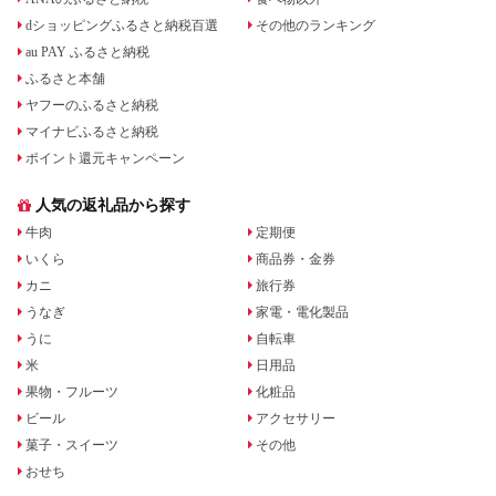
dショッピングふるさと納税百選
その他のランキング
au PAY ふるさと納税
ふるさと本舗
ヤフーのふるさと納税
マイナビふるさと納税
ポイント還元キャンペーン
人気の返礼品から探す
牛肉
定期便
いくら
商品券・金券
カニ
旅行券
うなぎ
家電・電化製品
うに
自転車
米
日用品
果物・フルーツ
化粧品
ビール
アクセサリー
菓子・スイーツ
その他
おせち