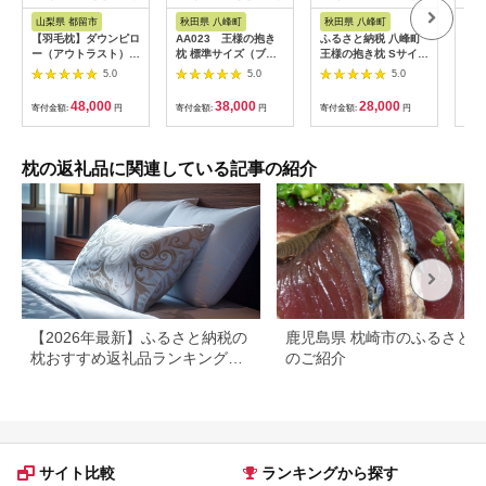
ス
ス
納税
山梨県 都留市
秋田県 八峰町
秋田県 八峰町
秋
【羽毛枕】ダウンピロ
AA023 王様の抱き
ふるさと納税 八峰町
【予
ー（アウトラスト）
枕 標準サイズ（ブル
王様の抱き枕 Sサイズ
枕 
【大型サイズ：
ー）超極小ビーズ抱き
(ベージュ)小さめの抱
ー）
5.0
5.0
5.0
50cm×70cm】【サン
まくら【500406】
きまくらタイ
らタ
モト】枕 羽毛まくら
プ|16_mkr-21g101s
48,000
38,000
28,000
寄付金額:
円
寄付金額:
円
寄付金額:
円
寄付
お昼寝パット 抱き枕
寝具 睡眠 快適 熟睡
快眠
枕の返礼品に関連している記事の紹介
【2026年最新】ふるさと納税の
鹿児島県 枕崎市のふるさと
枕おすすめ返礼品ランキング｜
のご紹介
寄付額・素材別に厳選
サイト比較
ランキングから探す