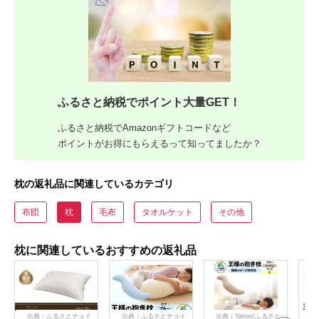
ふるさと納税でポイント大量GET！
ふるさと納税でAmazonギフトコードなど
ポイントがお得にもらえるって知ってましたか？
枕の返礼品に関連しているカテゴリ
布団
枕
毛布
タオルケット
その他
枕に関連しているおすすめの返礼品
出典：ふるさとチョイ
出典：ふるさとチョイ
出典：Yahoo!ふるさと
出典