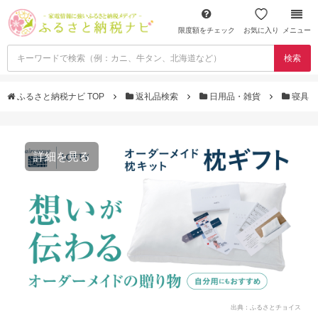
限度額をチェック
お気に入り
メニュー
検索
ふるさと納税ナビ TOP
返礼品検索
日用品・雑貨
寝具
詳細を見る
出典：ふるさとチョイス