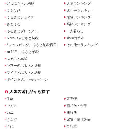
楽天ふるさと納税
人気ランキング
ふるなび
還元率ランキング
ふるさとチョイス
家電ランキング
さとふる
高額ランキング
ふるさとプレミアム
一人暮らし
ANAのふるさと納税
食べ物以外
dショッピングふるさと納税百選
その他のランキング
au PAY ふるさと納税
ふるさと本舗
ヤフーのふるさと納税
マイナビふるさと納税
ポイント還元キャンペーン
人気の返礼品から探す
牛肉
定期便
いくら
商品券・金券
カニ
旅行券
うなぎ
家電・電化製品
うに
自転車