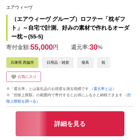
エアウィーヴ
（エアウィーヴ グループ）ロフテー「枕ギフ
ト」～自宅で計測、好みの素材で作れるオーダ
ー枕～(55-5)
55,000
30
寄付金額:
円
還元率:
%
兵庫県 西脇市
日用品・雑貨
寝具
枕
お気に入り
※「還元率」とは返礼品のお得度を測る指標です
（還元率とは）
※「控除上限額」の範囲内で寄付するとお得にふるさと納税できます
（控
除上限額を調べる）
詳細を見る