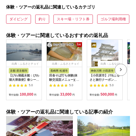
体験・ツアーの返礼品に関連しているカテゴリ
ダイビング
釣り
スキー場・リフト券
ゴルフ場利用権
体験・ツアーに関連しているおすすめの返礼品
出典：ふるさとチョイ
出典：ふるさとチョイ
出典：ふるなび
ス
ス
京都 府京都市
長崎県 松浦市
神奈川県 小田原市
長
【びわ湖疏水船：びわ
田舎そば打ち体験(体
【小田原市】JTBふる
【長
湖大津港便】春シーズ
験交流型メニュー)( 体
さと旅行クーポン
テン
ン先行予約権（２名様
験 田舎 自然 松浦市
（150,000円分）有効
さと
5.0
5.0
5.0
分の乗船予約の権利）
そば そば打ち )【D3-
期間3年（Eメール発
（3
009】
行）｜予約 宿泊 観光
期間
100,000
33,000
500,000
寄付金額:
円
寄付金額:
円
寄付金額:
円
寄付
体験 温泉 ホテル 旅館
行）
チケット 子供 子連れ
体験 温泉 ホテル 
カップル 家族 店頭 オ
チケ
ンライン ネット 電話
カッ
体験・ツアーの返礼品に関連している記事の紹介
神奈川 神奈川
ンラ
長崎