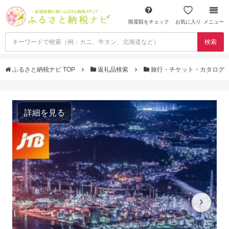
限度額をチェック
お気に入り
メニュー
検索
ふるさと納税ナビ TOP
返礼品検索
旅行・チケット・カタログ
詳細を見る