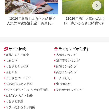
【2026年最新】ふるさと納税で
【2026年版】人気のゴルフ
人気の体験型返礼品！編集長お
レー券がふるさと納税でもら
すすめ16選
る！
サイト比較
ランキングから探す
楽天ふるさと納税
人気ランキング
ふるなび
還元率ランキング
ふるさとチョイス
家電ランキング
さとふる
高額ランキング
ふるさとプレミアム
一人暮らし
ANAのふるさと納税
食べ物以外
dショッピングふるさと納税百選
その他のランキング
au PAY ふるさと納税
ふるさと本舗
ヤフーのふるさと納税