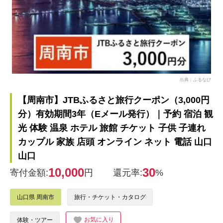
出典：ふるなび
【周南市】JTBふるさと旅行クーポン（3,000円
分）有効期間3年（Eメール発行）｜予約 宿泊 観
光 体験 温泉 ホテル 旅館 チケット 子供 子連れ
カップル 家族 店頭 オンライン ネット 電話 山口
山口
10,000
30
寄付金額:
円
還元率:
%
山口県 周南市
旅行・チケット・カタログ
お気に入り
体験・ツアー