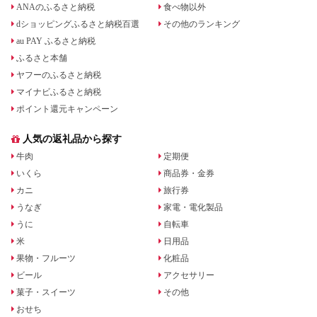
ANAのふるさと納税
食べ物以外
dショッピングふるさと納税百選
その他のランキング
au PAY ふるさと納税
ふるさと本舗
ヤフーのふるさと納税
マイナビふるさと納税
ポイント還元キャンペーン
人気の返礼品から探す
牛肉
定期便
いくら
商品券・金券
カニ
旅行券
うなぎ
家電・電化製品
うに
自転車
米
日用品
果物・フルーツ
化粧品
ビール
アクセサリー
菓子・スイーツ
その他
おせち