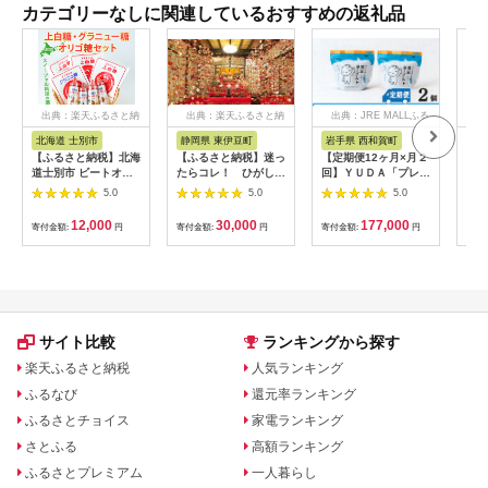
カテゴリーなしに関連しているおすすめの返礼品
出典：楽天ふるさと納
出典：楽天ふるさと納
出典：JRE MALLふる
出
税
税
さと納税
北海道 士別市
静岡県 東伊豆町
岩手県 西和賀町
群
【ふるさと納税】北海
【ふるさと納税】迷っ
【定期便12ヶ月×月２
【ふ
道士別市 ビートオリ
たらコレ！ ひがしい
回】ＹＵＤＡ「プレミ
月連
ゴ糖・砂糖セット (計
ず 満喫 宿泊 補助
アム湯田ヨーグルト」
ー定
5.0
5.0
5.0
3種) 調味料 甘味料 砂
券 （9千円分）
プレーン ２個
のぷ
糖 上白糖 グラニュー
C001／静岡県 東伊
471
12,000
30,000
177,000
寄付金額:
円
寄付金額:
円
寄付金額:
円
寄付
糖 ビートオリゴ糖 オ
豆町
リゴ糖 ビート 料理 お
菓子 お菓子作り コー
ヒー ギフト 【社会福
祉法人士別愛成会】
サイト比較
ランキングから探す
楽天ふるさと納税
人気ランキング
ふるなび
還元率ランキング
ふるさとチョイス
家電ランキング
さとふる
高額ランキング
ふるさとプレミアム
一人暮らし