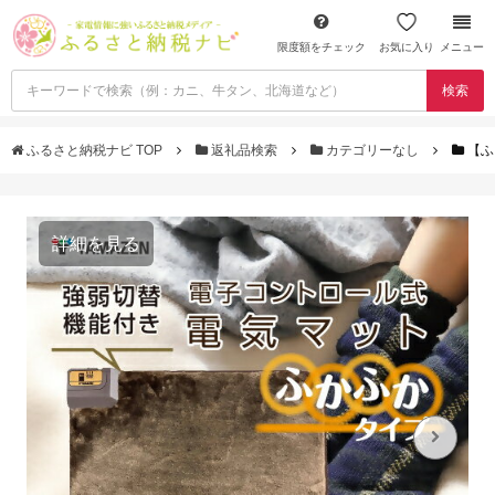
限度額をチェック
お気に入り
メニュー
検索
ふるさと納税ナビ TOP
返礼品検索
カテゴリーなし
【ふ
詳細を見る