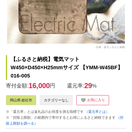
出典：楽天ふるさと納税
【ふるさと納税】電気マット
W450×D450×H25mmサイズ 【YMM-W45BF】
016-005
16,000
29
寄付金額:
円
還元率:
%
お気に入り
岡山県 総社市
カテゴリーなし
※「還元率」とは返礼品のお得度を測る指標です
（還元率とは）
※「控除上限額」の範囲内で寄付するとお得にふるさと納税できます
（控
除上限額を調べる）