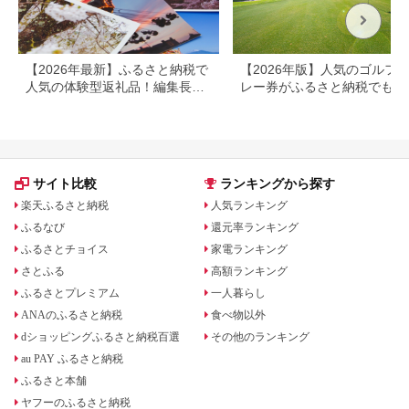
約_B030-007
【2026年最新】ふるさと納税で
【2026年版】人気のゴルフ
人気の体験型返礼品！編集長お
レー券がふるさと納税でもら
すすめ16選
る！
サイト比較
ランキングから探す
楽天ふるさと納税
人気ランキング
ふるなび
還元率ランキング
ふるさとチョイス
家電ランキング
さとふる
高額ランキング
ふるさとプレミアム
一人暮らし
ANAのふるさと納税
食べ物以外
dショッピングふるさと納税百選
その他のランキング
au PAY ふるさと納税
ふるさと本舗
ヤフーのふるさと納税