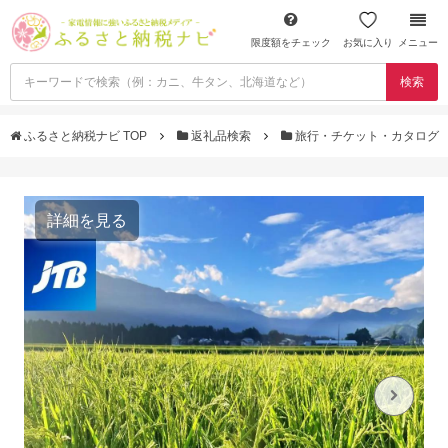
限度額をチェック
お気に入り
メニュー
検索
ふるさと納税ナビ TOP
返礼品検索
旅行・チケット・カタログ
詳細を見る