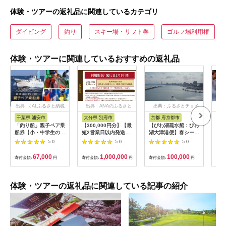
体験・ツアーの返礼品に関連しているカテゴリ
ダイビング
釣り
スキー場・リフト券
ゴルフ場利用権
体験・ツアーに関連しているおすすめの返礼品
出典：JALふるさと納税
出典：ANAのふるさと
出典：ふるさとチョイ
出
納税
ス
千葉県 浦安市
大分県 別府市
京都 府京都市
新
「釣り船」親子ペア乗
【300,000円分】【最
【びわ湖疏水船：びわ
ヤマ
船券【小・中学生のお
短2営業日以内発送】
湖大津港便】春シーズ
アお
子様】
別府市内の旅館やホテ
ン先行予約権（２名様
で2
5.0
5.0
5.0
ルで使用できる宿泊補
分の乗船予約の権利）
の小
助券 楽しい旅の思い
「山
67,000
1,000,000
100,000
寄付金額:
円
寄付金額:
円
寄付金額:
円
寄付
出を！ 宿泊券 大分県
アチ
別府市 3000円 15000
烹 
円 3万円 9万円 15万
円 30万円 ホテル 旅
体験・ツアーの返礼品に関連している記事の紹介
館 温泉 旅行 観光 ト
ラベル 宿泊補助券 チ
ケット クーポン 宿泊
お泊り 別府温泉 別府
観光 地獄めぐり 旅 お
すすめ 人気 体験型 節