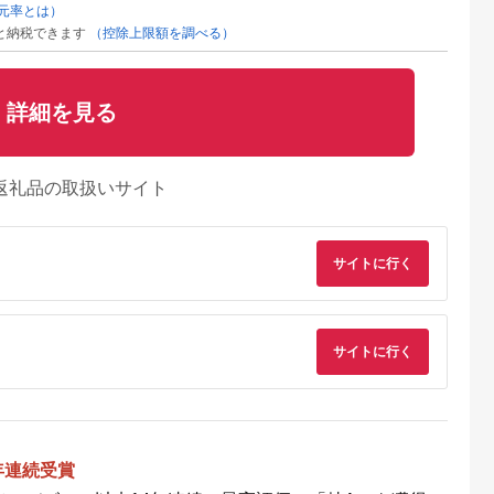
元率とは）
と納税できます
（控除上限額を調べる）
詳細を見る
返礼品の取扱いサイト
サイトに行く
るさとチョイ
出典：ふるさとチョイ
出典：ふるさとチョイ
出典：ふるさとチョ
サイトに行く
ス
ス
ス
町
長野県 伊那市
北海道 深川市
長野県 東御市
コシヒカリ
【012-62】酵素玄米
北の黒米(きたのむら
【新米予約】令和8年
和7年産 国産
おむすび （伊那市産
さき)300g×4ケ＜北海
産「風さやか」玄米
 境町産 大容
米） プレーン 7個
道深川市で誕生(※)し
10kg｜長野県オリジ
5.0
5.0
5.0
5.0
定 こしひか
＆バラエティ7個セッ
た品種/白米に混ぜて
ナル品種 ※2026年1
5,000
12,000
10,000
24,000
人気 おすすめ
ト （冷凍）
炊飯＞【1329436】
月上旬以降順次発送
円
寄付金額:
円
寄付金額:
円
寄付金額:
円
年連続受賞
53