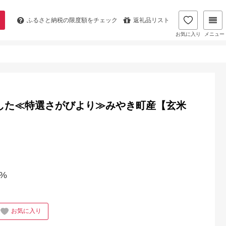
ふるさと納税の
限度額をチェック
返礼品リスト
お気に入り
メニュー
】
培した≪特選さがびより≫みやき町産【玄米
%
お気に入り