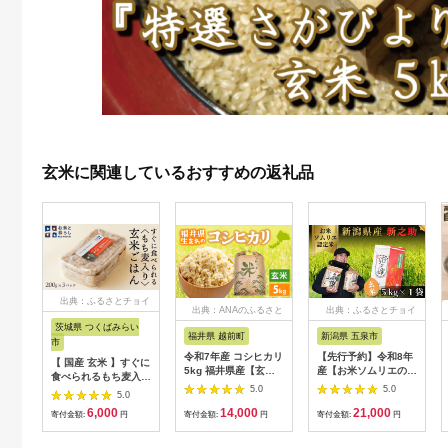
玄米に関連しているおすすめの返礼品
出典：ふるさとチョイ
出典：ANAのふるさと
出典：ふるさとチョイ
ス
納税
ス
茨城県 つくばみらい
福井県 越前町
新潟県 五泉市
市
令和7年産 コシヒカリ
【先行予約】令和8年
【 国産 玄米 】すぐに
5kg 福井県産【玄
産【お米ソムリエのお
食べられるもち麦入り
米】【お米 こしひか
米】新之助 玄米
5.0
5.0
玄米 ごはん （ 200g
5.0
り 5キロ 人気品種】
5kg（5kg×1袋）新潟
× 3パック ） お米と
6,000
14,000
21,000
[e30-a096]
県 五泉市 エバーグリ
寄付金額:
円
寄付金額:
円
寄付金額:
円
暮らし すぐに食べら
ーン農場
れる 玄米 ごはん 国産
玄米 レトルトパック