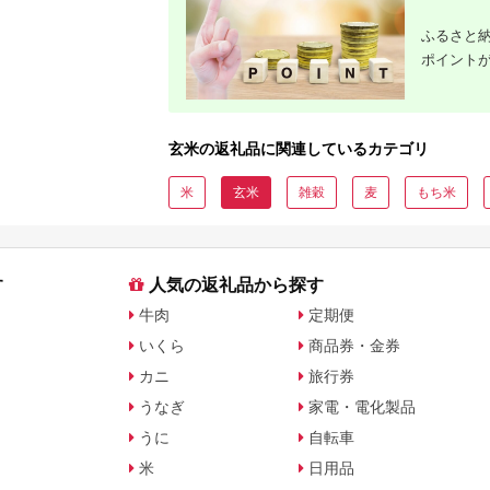
ふるさと納
ポイント
玄米の返礼品に関連しているカテゴリ
米
玄米
雑穀
麦
もち米
す
人気の返礼品から探す
牛肉
定期便
いくら
商品券・金券
カニ
旅行券
うなぎ
家電・電化製品
うに
自転車
米
日用品