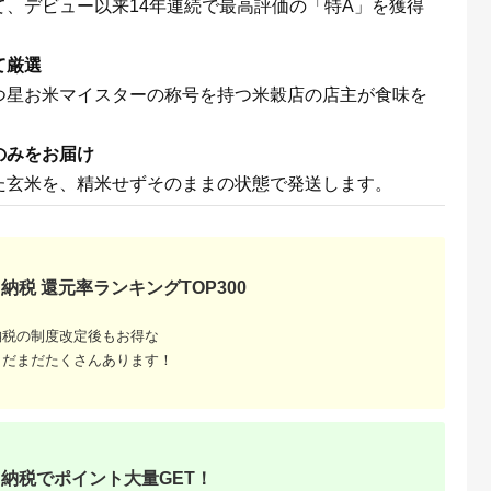
、デビュー以来14年連続で最高評価の「特A」を獲得
て厳選
つ星お米マイスターの称号を持つ米穀店の店主が食味を
のみをお届け
た玄米を、精米せずそのままの状態で発送します。
ふるさと
おすすめ
徹底解説
納税 還元率ランキングTOP300
納税の制度改定後もお得な
まだまだたくさんあります！
納税でポイント大量GET！