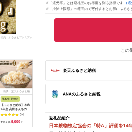
※「還元率」とは返礼品のお得度を測る指標です
（還
※「控除上限額」の範囲内で寄付するとお得にふるさ
出典：ふるさとプレミアム
この
楽天ふるさと納税
出典：楽天ふるさと納
出典：ANAのふるさと
出典：楽天ふるさと納
出典：ふ
ANAのふるさと納税
税
納税
税
熊本県 菊池市
新潟県 南魚沼市
北海道 比布町
茨城県 境
【ふるさと納税】令和
【令和7年産】【定期
【ふるさと納税】【令
米 玄米 
7年産 高野さんちの自
便4kg×9ヶ月】玄米
和8年産 新米受付】な
30kg 令
然栽培米 玄米 選べる
しおざわ産限定 生産
なつぼし 玄米 10kg
米 茨城県
5.0
5.0
5.0
返礼品紹介
内容量 2kg 4kg 米袋
者限定 南魚沼産コシ
20kg 【久保農園】 新
量 数量限
9,000
198,000
21,000
4
タイプ 通常パッケー
ヒカリ【定期便 銘柄
米 先行受付 予約 容量
り お米 
寄付金額:
円
寄付金額:
円
寄付金額:
円
寄付金額:
日本穀物検定協会の「特A」評価を14
ジ または 真空パック
米 ブランド米 玄米 こ
が選べる 米 お米 北海
30キロ S2
株式会社有機農場
しひかり コシヒカリ
道産 北海道米 特Aラ