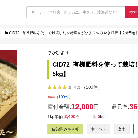
検索
CID72_有機肥料を使って栽培した≪特選さがびより≫みやき町産【玄米5kg
さがびより
CID72_有機肥料を使って栽
5kg】
4.3 （109件）
（109件）
12,000
36
寄付金額:
円
還元率:
1kg単価:
2,400
円
量:
5
kg
佐賀県 みやき町
米・パン
玄米