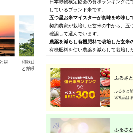
日本穀物検定協会の食味ランキングにて
《30日以内に出荷予
魚沼産 新潟米 産地直
ンク 国産 コメ 北海道
定(土日祝除く)》熊本
送 お米 米 こめ コメ
比布町 ぴっぷ 1004-
しているブランド米です。
県 菊池市 米 お米 ヒ
ご飯 御飯 ごはん】
013
ノヒカリ ひのひかり
五つ星お米マイスターが食味を吟味し
自然栽培米 七城物語
熊本県産
契約農家が栽培した玄米の中から、五
確認して選んでいます。
農薬を減らし有機肥料で栽培した玄米
有機肥料を使い農薬を減らして栽培し
と納
和歌山県和歌山市のふるさ
【2026年最新版】
と納税のご紹介
本舗とは？特徴・
返礼品・注意点を
ふるさと
ふるさと
返礼品は
ふるさと