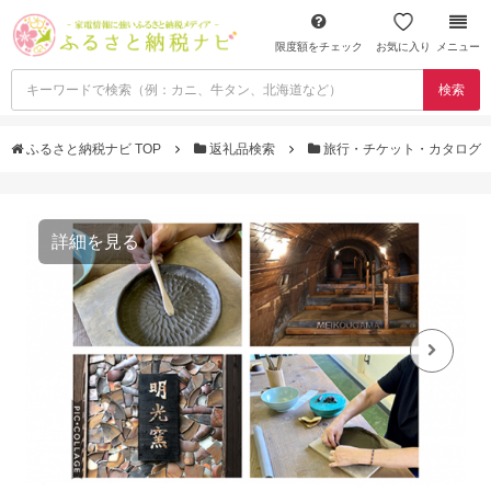
限度額をチェック
お気に入り
メニュー
検索
ふるさと納税ナビ TOP
返礼品検索
旅行・チケット・カタログ
詳細を見る