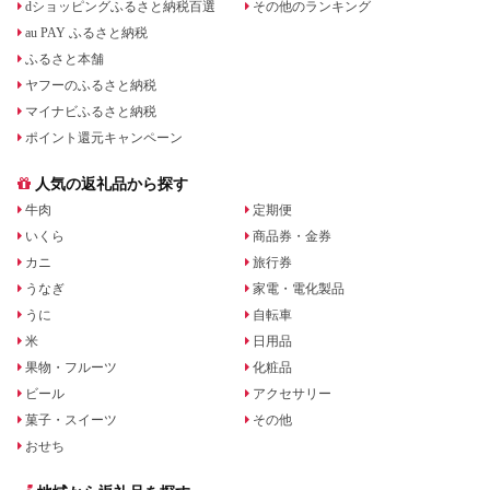
dショッピングふるさと納税百選
その他のランキング
au PAY ふるさと納税
ふるさと本舗
ヤフーのふるさと納税
マイナビふるさと納税
ポイント還元キャンペーン
人気の返礼品から探す
牛肉
定期便
いくら
商品券・金券
カニ
旅行券
うなぎ
家電・電化製品
うに
自転車
米
日用品
果物・フルーツ
化粧品
ビール
アクセサリー
菓子・スイーツ
その他
おせち