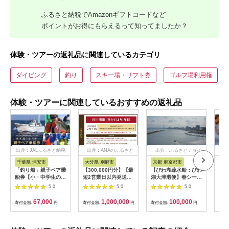
ふるさと納税でAmazonギフトコードなど
ポイントがお得にもらえるって知ってましたか？
体験・ツアーの返礼品に関連しているカテゴリ
ダイビング
釣り
スキー場・リフト券
ゴルフ場利用権
体験・ツアーに関連しているおすすめの返礼品
出典：JALふるさと納税
出典：ANAのふるさと
出典：ふるさとチョイ
出
納税
ス
千葉県 浦安市
大分県 別府市
京都 府京都市
新
「釣り船」親子ペア乗
【300,000円分】【最
【びわ湖疏水船：びわ
ヤマ
船券【小・中学生のお
短2営業日以内発送】
湖大津港便】春シーズ
アお
子様】
別府市内の旅館やホテ
ン先行予約権（２名様
で2
5.0
5.0
5.0
ルで使用できる宿泊補
分の乗船予約の権利）
の小
助券 楽しい旅の思い
「山
67,000
1,000,000
100,000
寄付金額:
円
寄付金額:
円
寄付金額:
円
寄付
出を！ 宿泊券 大分県
アチ
別府市 3000円 15000
烹 
円 3万円 9万円 15万
円 30万円 ホテル 旅