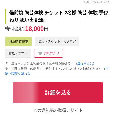
出典：ふるさとチョイス
備前焼 陶芸体験 チケット 2名様 陶芸 体験 手び
ねり 思い出 記念
18,000
寄付金額:
円
岡山県 赤磐市
旅行・チケット・カタログ
お気に入り
体験・ツアー
※「還元率」とは返礼品のお得度を測る指標です
（還元率とは）
※「控除上限額」の範囲内で寄付するとお得にふるさと納税できます
（控
除上限額を調べる）
詳細を見る
この返礼品の取扱いサイト