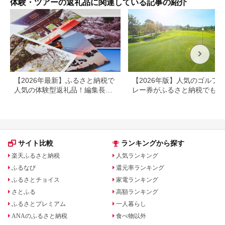
体験・ツアーの返礼品に関連している記事の紹介
館 温泉 旅行 観光 ト
ラベル 宿泊補助券 チ
ケット クーポン 宿泊
お泊り 別府温泉 別府
観光 地獄めぐり 旅 お
すすめ 人気 体験型 節
約_B030-007
【2026年最新】ふるさと納税で
【2026年版】人気のゴルフ
人気の体験型返礼品！編集長お
レー券がふるさと納税でもら
すすめ16選
る！
サイト比較
ランキングから探す
楽天ふるさと納税
人気ランキング
ふるなび
還元率ランキング
ふるさとチョイス
家電ランキング
さとふる
高額ランキング
ふるさとプレミアム
一人暮らし
ANAのふるさと納税
食べ物以外