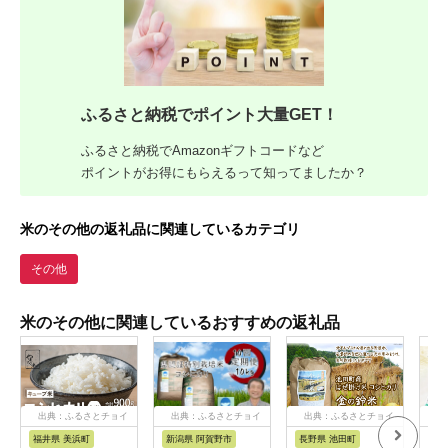
ふるさと納税でポイント大量GET！
ふるさと納税でAmazonギフトコードなど
ポイントがお得にもらえるって知ってましたか？
米のその他の返礼品に関連しているカテゴリ
その他
米のその他に関連しているおすすめの返礼品
出典：ふるさとチョイ
出典：ふるさとチョイ
出典：ふるさとチョイ
出
ス
ス
ス
福井県 美浜町
新潟県 阿賀野市
長野県 池田町
新潟