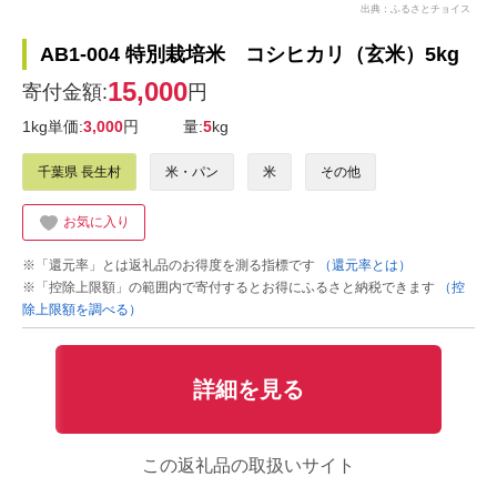
出典：ふるさとチョイス
AB1-004 特別栽培米 コシヒカリ（玄米）5kg
15,000
寄付金額:
円
1kg単価:
3,000
円
量:
5
kg
千葉県 長生村
米・パン
米
その他
お気に入り
※「還元率」とは返礼品のお得度を測る指標です
（還元率とは）
※「控除上限額」の範囲内で寄付するとお得にふるさと納税できます
（控
除上限額を調べる）
詳細を見る
この返礼品の取扱いサイト