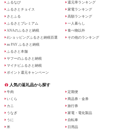
ふるなび
還元率ランキング
ふるさとチョイス
家電ランキング
さとふる
高額ランキング
ふるさとプレミアム
一人暮らし
ANAのふるさと納税
食べ物以外
dショッピングふるさと納税百選
その他のランキング
au PAY ふるさと納税
ふるさと本舗
ヤフーのふるさと納税
マイナビふるさと納税
ポイント還元キャンペーン
人気の返礼品から探す
牛肉
定期便
いくら
商品券・金券
カニ
旅行券
うなぎ
家電・電化製品
うに
自転車
米
日用品