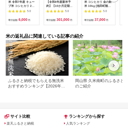
米 令和7年産 キュー
【令和8年産新米予
米 コシヒカリ 金の鈴
【定
ブ米 コシヒカリ 2合
約】【10か月定期
米 10kg [池田町観光
でお
× 3個 計900g 真空パ
便】特別栽培米 コシ
協会 長野県 池田町
産米
5.0
5.0
5.0
ック 新庄やまびこ米
ヒカリ 10kg×10回 新
48110005] お米 こし
船産
（白米）【化粧箱入り
潟県認証 新潟県 米 こ
ひかり 美味しい 池田
リ 
6,000
301,000
37,000
寄付金額:
円
寄付金額:
円
寄付金額:
円
寄付
ギフト プレゼント 母
め コメ 白米 精米 さ
町産 はぜ掛け米 はぜ
ん(
の日 父の日 お中元 お
いとう農園 新米 新米
かけ米
106
歳暮 BBQ 災害 対策
予約 令和８年度産 9
】 [m23-a009]
月下旬より順次発送
米の返礼品に関連している記事の紹介
1G03301
ふるさと納税でもらえる無洗米
岡山県 久米南町のふるさと
おすすめランキング【2026年最
のご紹介
新版】還元率・容量別で徹底比
較
サイト比較
ランキングから探す
楽天ふるさと納税
人気ランキング