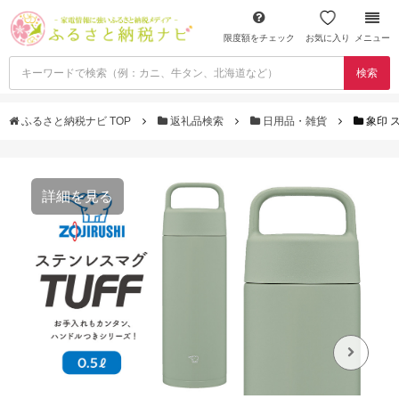
限度額をチェック
お気に入り
メニュー
検索
ふるさと納税ナビ TOP
返礼品検索
日用品・雑貨
象印 ス
詳細を見る