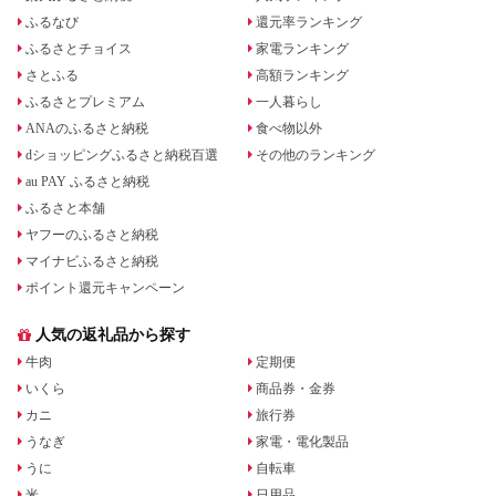
ふるなび
還元率ランキング
ふるさとチョイス
家電ランキング
さとふる
高額ランキング
ふるさとプレミアム
一人暮らし
ANAのふるさと納税
食べ物以外
dショッピングふるさと納税百選
その他のランキング
au PAY ふるさと納税
ふるさと本舗
ヤフーのふるさと納税
マイナビふるさと納税
ポイント還元キャンペーン
人気の返礼品から探す
牛肉
定期便
いくら
商品券・金券
カニ
旅行券
うなぎ
家電・電化製品
うに
自転車
米
日用品