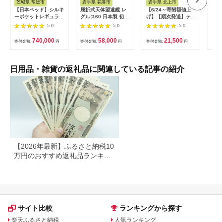
茨城県 常総市
岩手県 花巻市
岩手県 北上市
岐
【日本ベッド】シルキ
屈折式天体望遠鏡 レ
【6/24～寄附額値上
イホ
ーポケットレギュラー
グルス60 日本製 初心
げ】【順次発送】ティ
菓子
11334 シングル 日本
者用 スマホ撮影 (カラ
ッシュペーパー 20箱
5.0
5.0
5.0
ベッド シルキーポケ
ー：オレンジ）
＆ トイレットロール
ットレギュラー シン
【1835-2】
(ダブル) 48個 福祉施
740,000
58,000
21,500
寄付金額:
円
寄付金額:
円
寄付金額:
円
寄付
グル 通気性 ロングセ
設支援 日用品 常備品
ラー 放湿性 ※沖縄
備蓄品 box ちり紙 テ
県・離島への配送不可
ィシュー ボックステ
ィッシュ パルプ
日用品・雑貨の返礼品に関連している記事の紹介
100％ 無香料 1箱
400枚 東北産 製造元
北上市 トイレットペ
ーパー ダブル シング
ル 岩手県 北上市
E0292R0806-13
【2026年最新】ふるさと納税10
万円のおすすめ返礼品ランキン
グ｜食品・家電・日用品を厳選
サイト比較
ランキングから探す
楽天ふるさと納税
人気ランキング