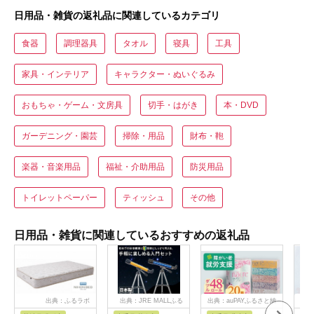
日用品・雑貨の返礼品に関連しているカテゴリ
食器
調理器具
タオル
寝具
工具
家具・インテリア
キャラクター・ぬいぐるみ
おもちゃ・ゲーム・文房具
切手・はがき
本・DVD
ガーデニング・園芸
掃除・用品
財布・鞄
楽器・音楽用品
福祉・介助用品
防災用品
トイレットペーパー
ティッシュ
その他
日用品・雑貨に関連しているおすすめの返礼品
出典：ふるラボ
出典：JRE MALLふる
出典：auPAYふるさと納
出
さと納税
税