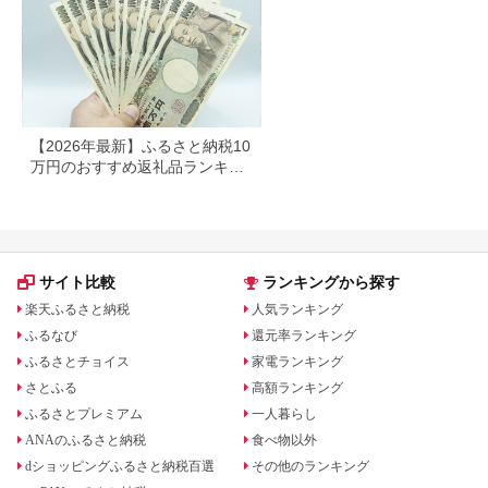
北上市 トイレットペ
ーパー ダブル シング
ル 岩手県 北上市
E0292R0806-13
【2026年最新】ふるさと納税10
万円のおすすめ返礼品ランキン
グ｜食品・家電・日用品を厳選
サイト比較
ランキングから探す
楽天ふるさと納税
人気ランキング
ふるなび
還元率ランキング
ふるさとチョイス
家電ランキング
さとふる
高額ランキング
ふるさとプレミアム
一人暮らし
ANAのふるさと納税
食べ物以外
dショッピングふるさと納税百選
その他のランキング