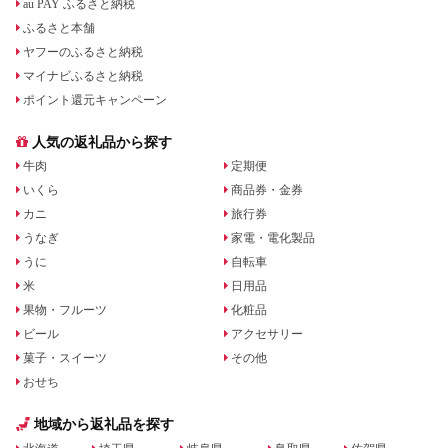
au PAY ふるさと納税
ふるさと本舗
ヤフーのふるさと納税
マイナビふるさと納税
ポイント還元キャンペーン
人気の返礼品から探す
牛肉
定期便
いくら
商品券・金券
カニ
旅行券
うなぎ
家電・電化製品
うに
自転車
米
日用品
果物・フルーツ
化粧品
ビール
アクセサリー
菓子・スイーツ
その他
おせち
地域から返礼品を探す