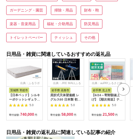
ガーデニング・園芸
掃除・用品
財布・鞄
楽器・音楽用品
福祉・介助用品
防災用品
トイレットペーパー
ティッシュ
その他
日用品・雑貨に関連しているおすすめの返礼品
出典：ふるラボ
出典：JRE MALLふる
出典：auPAYふるさと納
出
さと納税
税
茨城県 常総市
岩手県 花巻市
岩手県 北上市
岐
【日本ベッド】シルキ
屈折式天体望遠鏡 レ
【6/24～寄附額値上
イホ
ーポケットレギュラー
グルス60 日本製 初心
げ】【順次発送】ティ
菓子
11334 シングル 日本
者用 スマホ撮影 (カラ
ッシュペーパー 20箱
5.0
5.0
5.0
ベッド シルキーポケ
ー：オレンジ）
＆ トイレットロール
ットレギュラー シン
【1835-2】
(ダブル) 48個 福祉施
740,000
58,000
21,500
寄付金額:
円
寄付金額:
円
寄付金額:
円
寄付
グル 通気性 ロングセ
設支援 日用品 常備品
ラー 放湿性 ※沖縄
備蓄品 box ちり紙 テ
県・離島への配送不可
ィシュー ボックステ
ィッシュ パルプ
日用品・雑貨の返礼品に関連している記事の紹介
100％ 無香料 1箱
400枚 東北産 製造元