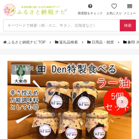
限度額をチェック
お気に入り
メニュー
検索
ふるさと納税ナビ TOP
返礼品検索
日用品・雑貨
象印 ス
詳細を見る