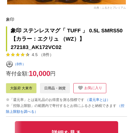
出典：ふるさとプレミアム
象印
象印 ステンレスマグ「 TUFF 」 0.5L SMRS50
【カラー：エクリュ （WZ）】
272183_AK172VC02
4.5 （8件）
（8件）
10,000
寄付金額:
円
お気に入り
大阪府 大東市
日用品・雑貨
※「還元率」とは返礼品のお得度を測る指標です
（還元率とは）
※「控除上限額」の範囲内で寄付するとお得にふるさと納税できます
（控
除上限額を調べる）
詳細を見る