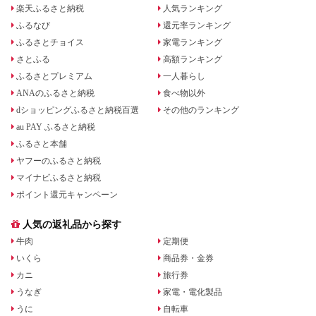
楽天ふるさと納税
人気ランキング
ふるなび
還元率ランキング
ふるさとチョイス
家電ランキング
さとふる
高額ランキング
ふるさとプレミアム
一人暮らし
ANAのふるさと納税
食べ物以外
dショッピングふるさと納税百選
その他のランキング
au PAY ふるさと納税
ふるさと本舗
ヤフーのふるさと納税
マイナビふるさと納税
ポイント還元キャンペーン
人気の返礼品から探す
牛肉
定期便
いくら
商品券・金券
カニ
旅行券
うなぎ
家電・電化製品
うに
自転車