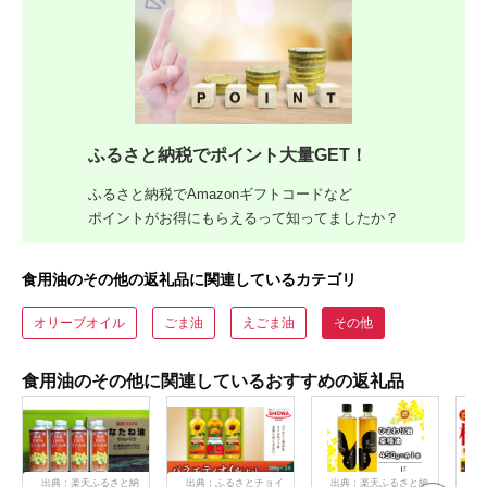
ふるさと納税でポイント大量GET！
ふるさと納税でAmazonギフトコードなど
ポイントがお得にもらえるって知ってましたか？
食用油のその他の返礼品に関連しているカテゴリ
オリーブオイル
ごま油
えごま油
その他
食用油のその他に関連しているおすすめの返礼品
出典：楽天ふるさと納
出典：ふるさとチョイ
出典：楽天ふるさと納
出