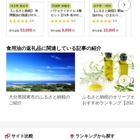
税
ス
税
埼玉県 熊谷市
茨城県 神栖市
岩手県 一関市
鹿
【ふるさと納税】 米
バラエティオイル 2種
【ふるさと納税】菜種
No.
澤製油の国産100％な
セット 計3本 各300g
油450g・ひまわり油
08
たね油12缶セット
オレインリッチ べに
450gセット 菜種油 ひ
の椿
5.0
5.0
5.0
花油 食用油 油
まわり油
～1
鹿児
53,000
9,000
15,000
寄付金額:
円
寄付金額:
円
寄付金額:
円
寄付
き油
セッ
オイ
炒め
食用油の返礼品に関連している記事の紹介
無添
【伊
大分県国東市のふるさと納税の
ふるさと納税のオリーブオイ
ご紹介
おすすめランキング【2026
新版】人気・容量・種類で比
サイト比較
ランキングから探す