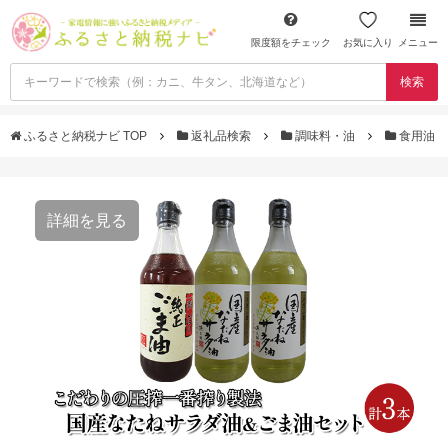
限度額をチェック
お気に入り
メニュー
検索
ふるさと納税ナビ TOP
返礼品検索
調味料・油
食用油
詳細を見る