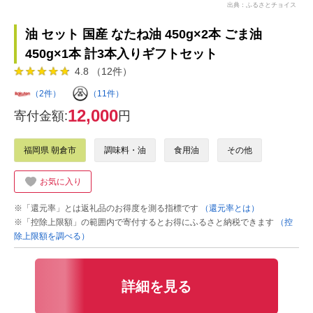
出典：ふるさとチョイス
油 セット 国産 なたね油 450g×2本 ごま油
450g×1本 計3本入りギフトセット
4.8 （12件）
（2件）
（11件）
12,000
寄付金額:
円
福岡県 朝倉市
調味料・油
食用油
その他
お気に入り
※「還元率」とは返礼品のお得度を測る指標です
（還元率とは）
※「控除上限額」の範囲内で寄付するとお得にふるさと納税できます
（控
除上限額を調べる）
詳細を見る