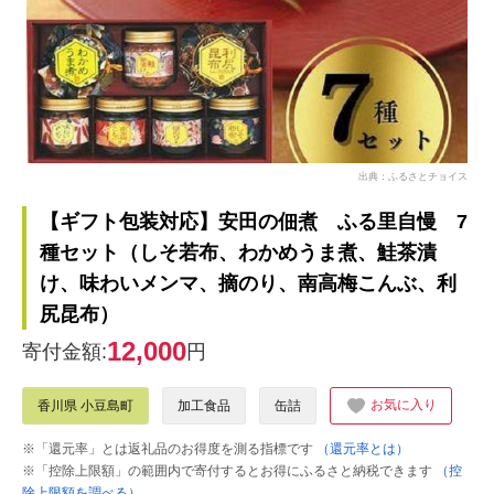
出典：ふるさとチョイス
【ギフト包装対応】安田の佃煮 ふる里自慢 7
種セット（しそ若布、わかめうま煮、鮭茶漬
け、味わいメンマ、摘のり、南高梅こんぶ、利
尻昆布）
12,000
寄付金額:
円
お気に入り
香川県 小豆島町
加工食品
缶詰
※「還元率」とは返礼品のお得度を測る指標です
（還元率とは）
※「控除上限額」の範囲内で寄付するとお得にふるさと納税できます
（控
除上限額を調べる）