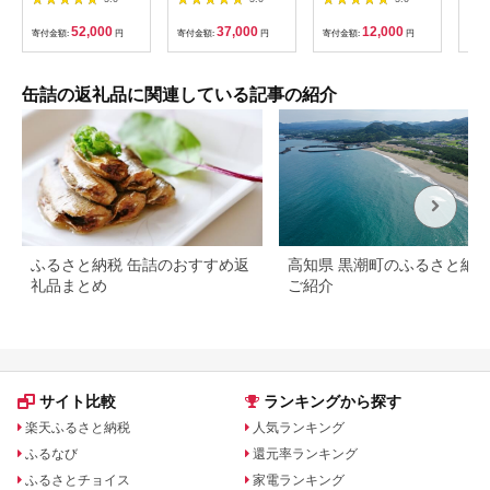
バ缶 さば缶 鯖缶詰 サ
答品 備蓄 防災 食料
《30日以内に出荷予
礼品
バ缶詰 さば缶詰 保存
長期保存 非常食 】
定(土日祝除く)》千葉
Lim
52,000
37,000
12,000
寄付金額:
円
寄付金額:
円
寄付金額:
円
寄付
食 常備食 非常食 備蓄
県 我孫子市 ネギ ねぎ
災害対策 水煮 味噌煮
葱 生姜 国産 ショウガ
本醸造醤油仕立て 唐
千葉県産 ピリ辛 コク
辛子 生姜 おつまみ
旨 ごはん 酒 つまみ
缶詰の返礼品に関連している記事の紹介
[BFAB037]
おかず お肉料理 薬味
万能調味料 調味料選
手権 bayfm78 コラボ
調味料
ふるさと納税 缶詰のおすすめ返
高知県 黒潮町のふるさと納
礼品まとめ
ご紹介
サイト比較
ランキングから探す
楽天ふるさと納税
人気ランキング
ふるなび
還元率ランキング
ふるさとチョイス
家電ランキング