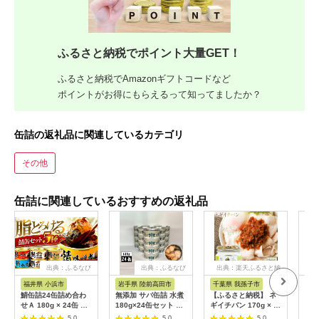
ふるさと納税でポイント大量GET！
ふるさと納税でAmazonギフトコードなど
ポイントがお得にもらえるって知ってましたか？
缶詰の返礼品に関連しているカテゴリ
その他
缶詰に関連しているおすすめの返礼品
出典：ふるなび
出典：ふるなび
出典：楽天ふるさと納
税
福井県 小浜市
岩手県 陸前高田市
千葉県 我孫子市
高
鯖缶詰24缶詰め合わ
無添加 サバ缶詰 水煮
【ふるさと納税】 ネ
【ふ
せＡ 180g × 24缶 ｜
180g×24缶セット 【
ギイチバン 170g × 5
象】
鯖 サバ さば 鯖缶 サ
高評価 料理 ギフト 贈
個 株式会社風土食房
セッ
5.0
5.0
5.0