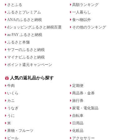
さとふる
高額ランキング
ふるさとプレミアム
一人暮らし
ANAのふるさと納税
食べ物以外
dショッピングふるさと納税百選
その他のランキング
au PAY ふるさと納税
ふるさと本舗
ヤフーのふるさと納税
マイナビふるさと納税
ポイント還元キャンペーン
人気の返礼品から探す
牛肉
定期便
いくら
商品券・金券
カニ
旅行券
うなぎ
家電・電化製品
うに
自転車
米
日用品
果物・フルーツ
化粧品
ビール
アクセサリー