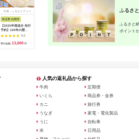
ふるさと
出典：ふるさとチョイ
出典：ANAのふるさと
出典：ANAのふるさと
出典：A
ス
納税
納税
埼玉県 白岡市
北海道 津別町
愛知県 碧南市
島根県 出
ふるさと納
【2026年発送分 先行
㈱山上木工 トレイL
【先行受付】2027年1
出雲の國
予約】100年の歴
（１枚板） | 無垢材
月～6月毎月発送 ま
～トマト
ポイント
史！！ アライファー
天然木 ナラ シンプル
るでトマトの宝石箱！
マト2kg
5.0
5.0
5.0
ムの「朝もぎ梨」幸
パン キッチン 美しい
ジュエリートマトの定
まと 野菜
13,000
40,000
40,000
2
水・豊水・あきづき
おしゃれ オシャレ 手
期便 約700g×6回コ
産地直送 
寄付金額:
円
寄付金額:
円
寄付金額:
円
寄付金額:
約3kg 【11246-
作り ハンドメイド 北
ース H004-210
雲市 おす
0352】
海道 津別町 送料無料
す
人気の返礼品から探す
牛肉
定期便
いくら
商品券・金券
カニ
旅行券
うなぎ
家電・電化製品
うに
自転車
米
日用品