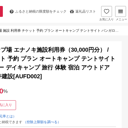
ふるさと納税の
限度額をチェック
返礼品リスト
お気に入り
メニュー
ト バンガロー コテージ ファミリー デイキャンプ 旅行 体験 宿泊 アウトドア キャンプ レジャー /恵那市/大井建設[AUFD002]
 エナノキ施設利用券（30,000円分） /
ット 予約 プラン オートキャンプ テントサイト
ー デイキャンプ 旅行 体験 宿泊 アウトドア
設[AUFD002]
0
%
気に入り
元率とは）
と納税できます
（控除上限額を調べる）