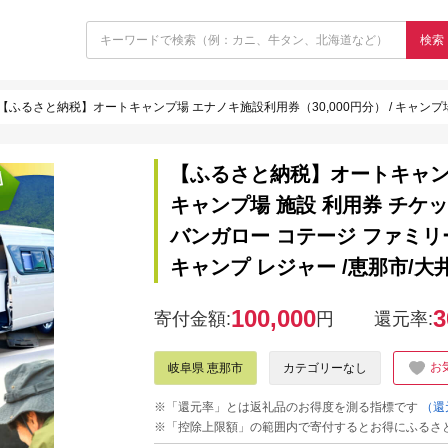
検索
【ふるさと納税】オートキャンプ場 エナノキ施設利用券（30,000円分） / キャンプ場 施設 利用券 チケット 予約 プラン オートキャンプ テントサイ
【ふるさと納税】オートキャンプ場
キャンプ場 施設 利用券 チケ
バンガロー コテージ ファミリ
キャンプ レジャー /恵那市/大井建
100,000
3
寄付金額:
円
還元率:
お
岐阜県 恵那市
カテゴリーなし
※「還元率」とは返礼品のお得度を測る指標です
（還
※「控除上限額」の範囲内で寄付するとお得にふるさ