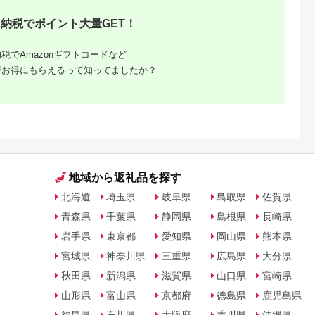
納税でポイント大量GET！
NAのふるさと
出典：楽天ふるさと納
出典：楽天ふるさと納
出典：ANAのふるさ
納税
税
税
納
雲市
京都 府京都市
香川県 坂出市
北海道 恵庭市
税でAmazonギフトコードなど
からの贈り物
【ふるさと納税】【辻
【ふるさと納税】〈定
『定期便：全6回』か
を超えた超ト
為商店】銀だら西京漬
期便3回〉創業100
らだすこやか茶W+
がお得にもらえるって知ってましたか？
【トマト と
けセット 8切 ［ 京都
年！老舗の八百屋がチ
350ml×24本
5.0
5.0
5.0
5.0
 やさい 新鮮
鮮魚専門店 西京漬け
ョイスした厳選やさい
【38003602】
4,000
22,000
36,000
60,000
贈答 出雲 出
セット 銀鱈 人気 おす
と旬の果物の詰め合わ
円
寄付金額:
円
寄付金額:
円
寄付金額:
円
すめ 人気】
すめ グルメ 海鮮 お取
せ | 香川県 坂出市 香
り寄せ 通販 送料無料
川 四国 楽天ふるさと
ふるさと納税 ］
納税 返礼品 支援 お取
り寄せグルメ 取り寄
せ グルメ 食品 フルー
ツ 果物 くだもの 野菜
定期便 やさい 詰め合
地域から返礼品を探す
わせ セット
北海道
埼玉県
岐阜県
鳥取県
佐賀県
青森県
千葉県
静岡県
島根県
長崎県
岩手県
東京都
愛知県
岡山県
熊本県
宮城県
神奈川県
三重県
広島県
大分県
秋田県
新潟県
滋賀県
山口県
宮崎県
山形県
富山県
京都府
徳島県
鹿児島県