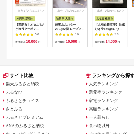
出典：ANAのふるさと
出典：ANAのふるさと
出典：ANAのふるさと
納税
納税
納税
沖縄県 那覇市
秋田県 大仙市
北海道 根室市
【那覇市】JTBふるさ
蜂蜜あんバター
【北海道根室産】牡蠣
と旅行クーポン
200g×2個 ローズメイ
むき身150g×4P[5月
（3,000円分）有効期
[あんバター はちみ
下旬以降発送] A-
5.0
5.0
5.0
間3年（Eメール発
つ 発酵バター あん
54007
10,000
10,000
14,000
行）｜旅行 トラベル
こ 水あめ不使用 秋
寄付金額:
円
寄付金額:
円
寄付金額:
円
予約 国内旅行 JTB 宿
田県 大仙市]
泊 観光 体験 旅行券
宿泊券 旅行予約 ホテ
ル 旅館 チケット 子供
子連れ カップル 家族
人気 おすすめ 旅行ク
ーポン 店頭 オンライ
サイト比較
ランキングから探
ン ネット予約 電話 有
効期間3年
楽天ふるさと納税
人気ランキング
ふるなび
還元率ランキング
ふるさとチョイス
家電ランキング
さとふる
高額ランキング
ふるさとプレミアム
一人暮らし
ANAのふるさと納税
食べ物以外