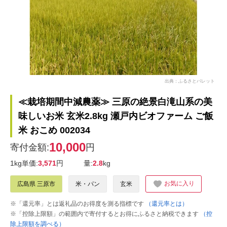
出典：ふるさとパレット
≪栽培期間中減農薬≫ 三原の絶景白滝山系の美
味しいお米 玄米2.8kg 瀬戸内ビオファーム ご飯
米 おこめ 002034
10,000
寄付金額:
円
1kg単価:
3,571
円
量:
2.8
kg
お気に入り
広島県 三原市
米・パン
玄米
※「還元率」とは返礼品のお得度を測る指標です
（還元率とは）
※「控除上限額」の範囲内で寄付するとお得にふるさと納税できます
（控
除上限額を調べる）