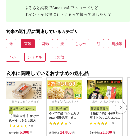
ふるさと納税でAmazonギフトコードなど
ポイントがお得にもらえるって知ってましたか？
玄米の返礼品に関連しているカテゴリ
米
玄米
雑穀
麦
もち米
餅
無洗米
パン
シリアル
その他
玄米に関連しているおすすめの返礼品
出典：ふるさとチョイ
出典：ANAのふるさと
出典：ふるさとチョイ
出
ス
納税
ス
茨城県 つくばみらい
福井県 越前町
新潟県 五泉市
熊
市
令和7年産 コシヒカリ
【先行予約】令和8年
【ふ
【 国産 玄米 】すぐに
5kg 福井県産【玄
産【お米ソムリエのお
7年
食べられるもち麦入り
米】【お米 こしひか
米】新之助 玄米
然栽
5.0
5.0
玄米 ごはん （ 200g
5.0
り 5キロ 人気品種】
5kg（5kg×1袋）新潟
内容
× 3パック ） お米と
[e30-a096]
県 五泉市 エバーグリ
タイ
6,000
14,000
21,000
暮らし すぐに食べら
寄付金額:
円
寄付金額:
円
寄付金額:
円
寄付
ーン農場
ジ 