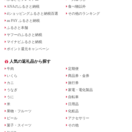
ANAのふるさと納税
食べ物以外
dショッピングふるさと納税百選
その他のランキング
au PAY ふるさと納税
ふるさと本舗
ヤフーのふるさと納税
マイナビふるさと納税
ポイント還元キャンペーン
人気の返礼品から探す
牛肉
定期便
いくら
商品券・金券
カニ
旅行券
うなぎ
家電・電化製品
うに
自転車
米
日用品
果物・フルーツ
化粧品
ビール
アクセサリー
菓子・スイーツ
その他