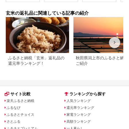
れる 玄米 ごはん 国産
株式
玄米 レトルトパック
《3
常温 保存品 もち麦
定(
玄米の返礼品に関連している記事の紹介
県 
ノヒ
自然
熊本
ふるさと納税「玄米」返礼品の
秋田県潟上市のふるさと納税
還元率ランキング！
ご紹介
サイト比較
ランキングから探す
楽天ふるさと納税
人気ランキング
ふるなび
還元率ランキング
ふるさとチョイス
家電ランキング
さとふる
高額ランキング
ふるさとプレミアム
一人暮らし