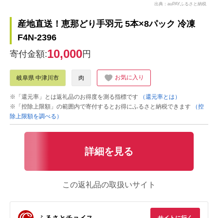
出典：auPAYふるさと納税
産地直送！恵那どり手羽元 5本×8パック 冷凍
F4N-2396
10,000
寄付金額:
円
お気に入り
岐阜県 中津川市
肉
※「還元率」とは返礼品のお得度を測る指標です
（還元率とは）
※「控除上限額」の範囲内で寄付するとお得にふるさと納税できます
（控
除上限額を調べる）
詳細を見る
この返礼品の取扱いサイト
ふるさとチョイス