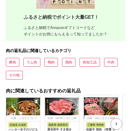
ふるさと納税でポイント大量GET！
ふるさと納税でAmazonギフトコードなど
ポイントがお得にもらえるって知ってましたか？
肉の返礼品に関連しているカテゴリ
豚肉
ラム肉
鴨肉
鶏肉
肉加工品
牛肉
その他
肉に関連しているおすすめの返礼品
出典：ふるさとプレミ
出典：auPAYふるさと納
出典：JALふるさと納税
出典
アム
税
北海道 白老町
福島県 南相馬市
三重県 明和町
宮
ハンター女子のジビエ
黒毛和牛 すき焼き
松阪牛 焼肉 （特選 カ
宮崎