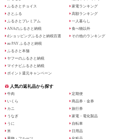
ふるさとチョイス
家電ランキング
さとふる
高額ランキング
ふるさとプレミアム
一人暮らし
ANAのふるさと納税
食べ物以外
dショッピングふるさと納税百選
その他のランキング
au PAY ふるさと納税
ふるさと本舗
ヤフーのふるさと納税
マイナビふるさと納税
ポイント還元キャンペーン
人気の返礼品から探す
牛肉
定期便
いくら
商品券・金券
カニ
旅行券
うなぎ
家電・電化製品
うに
自転車
米
日用品
果物・フルーツ
化粧品