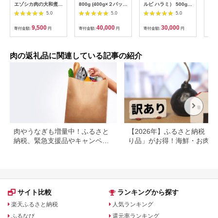
エゾシカ肉の大和煮 6
800g (400g×２パッ
ルビ ハラミ） 500g
計3.
缶セット AI033
ク) 福島牛 | 国産 肉
肉 牛 牛肉 和牛 ブラ
袋)
5.0
5.0
5.0
和牛 牛肉 霜降り 赤身
ンド牛 高級 国産 霜降
済
お肉 ギフト お取り寄
り 冷凍 ふるさと 人気
9,500
40,000
30,000
寄付金額:
円
寄付金額:
円
寄付金額:
円
寄付
せ プレゼント 今野畜
焼肉 焼肉用 BBQ バ
産 福島 bp002-aa
ーベキュー SS38
肉の返礼品に関連している記事の紹介
肉やうなぎも増量中！ふるさと
【2026年】ふるさと納税「
納税、緊急支援品やキャンペー
り品」がお得！海鮮・お肉・
ン中の返礼品
イーツ返礼品特集
サイト比較
ランキングから探す
楽天ふるさと納税
人気ランキング
ふるなび
還元率ランキング