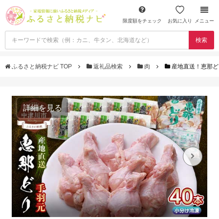
限度額をチェック
お気に入り
メニュー
検索
ふるさと納税ナビ TOP
返礼品検索
肉
産地直送！恵那どり手
詳細を見る