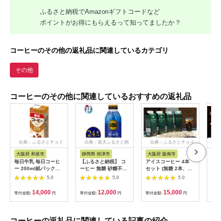
ふるさと納税でAmazonギフトコードなど
ポイントがお得にもらえるって知ってましたか？
コーヒーのその他の返礼品に関連しているカテゴリ
その他
コーヒーのその他に関連しているおすすめの返礼品
出典：ふるさとチョイ
出典：楽天ふるさと納
出典：ふるさとチョイ
出
ス
税
ス
大阪府 和泉市
静岡県 焼津市
大阪府 阪南市
広
毎日牛乳 毎日コーヒ
【ふるさと納税】 コ
アイスコーヒー 4本
[№5
ー 200ml紙パック
ーヒー 無糖 砂糖不使
セット (無糖 2本、は
さと
×48本入【1282181】
用 ブラック 缶 蓋つき
ちみつ入り 加糖 2本)
タリ
5.0
5.0
5.0
390ml×24本 タリー
ブラ
ズ キリマンジャロ 焼
39
14,000
12,000
15,000
寄付金額:
円
寄付金額:
円
寄付金額:
円
寄付
津 a12-239
ス）
無糖
琲 
飲料
コーヒーの返礼品に関連している記事の紹介