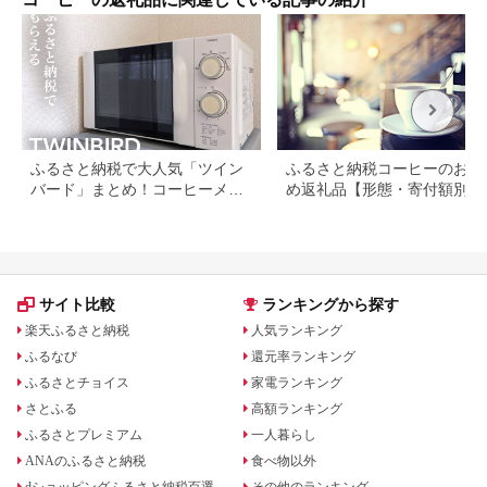
大容
め買
っぷ
送料
高田
ふるさと納税で大人気「ツイン
ふるさと納税コーヒーのおす
バード」まとめ！コーヒーメー
め返礼品【形態・寄付額別に
カーや掃除機など
選】
サイト比較
ランキングから探す
楽天ふるさと納税
人気ランキング
ふるなび
還元率ランキング
ふるさとチョイス
家電ランキング
さとふる
高額ランキング
ふるさとプレミアム
一人暮らし
ANAのふるさと納税
食べ物以外