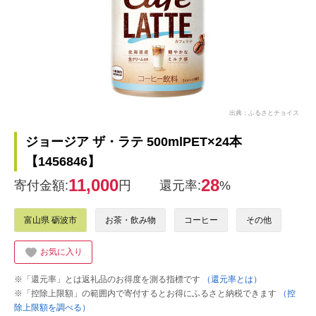
出典：ふるさとチョイス
ジョージア ザ・ラテ 500mlPET×24本
【1456846】
11,000
28
寄付金額:
円
還元率:
%
富山県 砺波市
お茶・飲み物
コーヒー
その他
お気に入り
※「還元率」とは返礼品のお得度を測る指標です
（還元率とは）
※「控除上限額」の範囲内で寄付するとお得にふるさと納税できます
（控
除上限額を調べる）