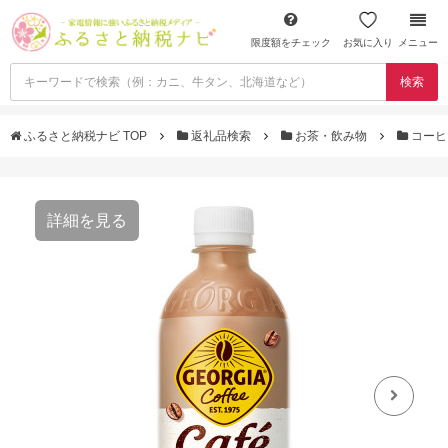
限度額をチェック
お気に入り
メニュー
検索
ふるさと納税ナビ TOP
返礼品検索
お茶・飲み物
コー
詳細を見る