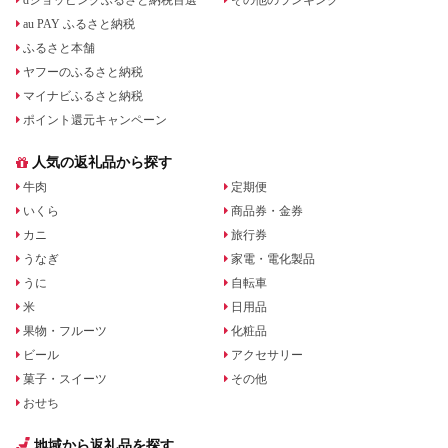
dショッピングふるさと納税百選
その他のランキング
au PAY ふるさと納税
ふるさと本舗
ヤフーのふるさと納税
マイナビふるさと納税
ポイント還元キャンペーン
人気の返礼品から探す
牛肉
定期便
いくら
商品券・金券
カニ
旅行券
うなぎ
家電・電化製品
うに
自転車
米
日用品
果物・フルーツ
化粧品
ビール
アクセサリー
菓子・スイーツ
その他
おせち
地域から返礼品を探す