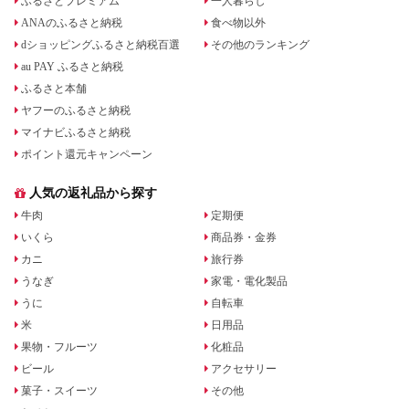
ふるさとプレミアム
一人暮らし
ANAのふるさと納税
食べ物以外
dショッピングふるさと納税百選
その他のランキング
au PAY ふるさと納税
ふるさと本舗
ヤフーのふるさと納税
マイナビふるさと納税
ポイント還元キャンペーン
人気の返礼品から探す
牛肉
定期便
いくら
商品券・金券
カニ
旅行券
うなぎ
家電・電化製品
うに
自転車
米
日用品
果物・フルーツ
化粧品
ビール
アクセサリー
菓子・スイーツ
その他