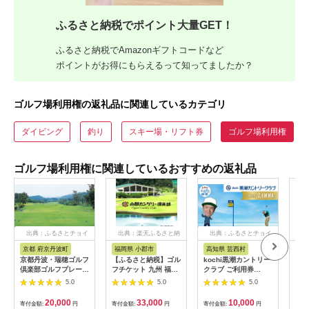
ふるさと納税でポイント大量GET！
ふるさと納税でAmazonギフトコードなど
ポイントがお得にもらえるって知ってましたか？
ゴルフ場利用権の返礼品に関連しているカテゴリ
ダイビング
釣り
スキー場・リフト券
ゴルフ場利用権
ゴルフ場利用権に関連しているおすすめの返礼品
出典：ふるさとチョイ
出典：楽天ふるさと納
出典：ふるさとチョイ
ス
税
ス
京都 府京丹波町
福岡県 小郡市
高知県 芸西村
愛
京都丹波・瑞穂ゴルフ
【ふるさと納税】ゴル
kochi黒潮カントリー
ゴル
倶楽部ゴルフプレー利
フチケット 九州 福岡
クラブ ご利用券
12,
用券（6,000円分）
小郡カンツリー倶楽部
3,000円
[B
5.0
5.0
5.0
[020CK001]
ギフト券 9枚 9000円
楽部
ゴルフ チケット 商品
20,000
33,000
10,000
寄付金額:
円
寄付金額:
円
寄付金額:
円
寄付
券 ゴルフ券 スポーツ