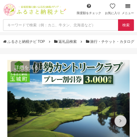
限度額をチェック
お気に入り
メニュー
検索
ふるさと納税ナビ TOP
返礼品検索
旅行・チケット・カタログ
詳細を見る