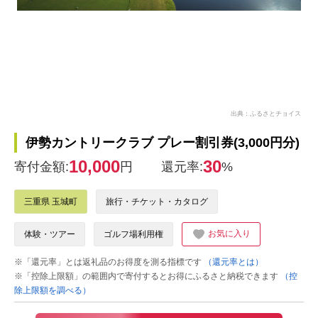
出典：ふるさとチョイス
伊勢カントリークラブ プレー割引券(3,000円分)
10,000
30
寄付金額:
円
還元率:
%
三重県 玉城町
旅行・チケット・カタログ
お気に入り
体験・ツアー
ゴルフ場利用権
※「還元率」とは返礼品のお得度を測る指標です
（還元率とは）
※「控除上限額」の範囲内で寄付するとお得にふるさと納税できます
（控
除上限額を調べる）