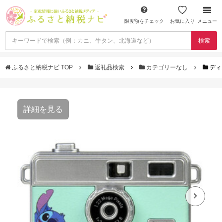
限度額をチェック
お気に入り
メニュー
検索
ふるさと納税ナビ TOP
返礼品検索
カテゴリーなし
ディ
詳細を見る