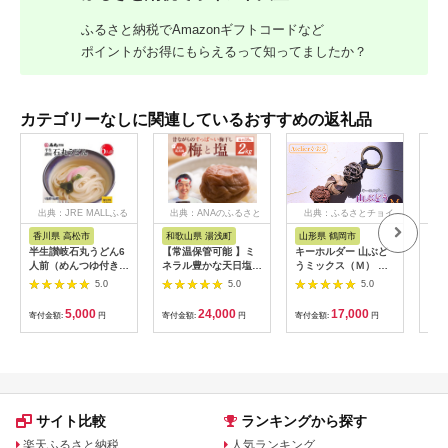
ふるさと納税でAmazonギフトコードなど
ポイントがお得にもらえるって知ってましたか？
カテゴリーなしに関連しているおすすめの返礼品
出典：JRE MALLふる
出典：ANAのふるさと
出典：ふるさとチョイ
出
さと納税
納税
ス
香川県 高松市
和歌山県 湯浅町
山形県 鶴岡市
佐
半生讃岐石丸うどん6
【常温保管可能 】ミ
キーホルダー 山ぶど
【伊
人前（めんつゆ付き）
ネラル豊かな天日塩だ
うミックス（Ｍ） 山
ース
麺300g×2袋
けで漬けた無添加梅干
形県鶴岡市 アトリエ
5.0
5.0
5.0
し2kg 梅ボーイズ｜
かおる | 山葡萄 雑貨
南高梅
キーホルダー ギフト
5,000
24,000
17,000
寄付金額:
円
寄付金額:
円
寄付金額:
円
寄付
B201_EP6024
贈り物 お取り寄せ 返
礼品
サイト比較
ランキングから探す
楽天ふるさと納税
人気ランキング