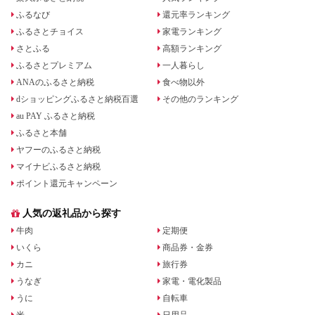
ふるなび
還元率ランキング
ふるさとチョイス
家電ランキング
さとふる
高額ランキング
ふるさとプレミアム
一人暮らし
ANAのふるさと納税
食べ物以外
dショッピングふるさと納税百選
その他のランキング
au PAY ふるさと納税
ふるさと本舗
ヤフーのふるさと納税
マイナビふるさと納税
ポイント還元キャンペーン
人気の返礼品から探す
牛肉
定期便
いくら
商品券・金券
カニ
旅行券
うなぎ
家電・電化製品
うに
自転車
米
日用品