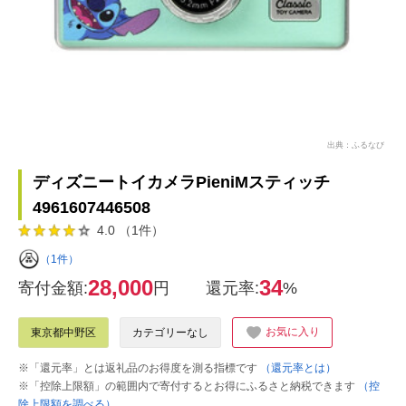
出典：ふるなび
ディズニートイカメラPieniMスティッチ
4961607446508
4.0 （1件）
（1件）
28,000
34
寄付金額:
円
還元率:
%
お気に入り
東京都中野区
カテゴリーなし
※「還元率」とは返礼品のお得度を測る指標です
（還元率とは）
※「控除上限額」の範囲内で寄付するとお得にふるさと納税できます
（控
除上限額を調べる）