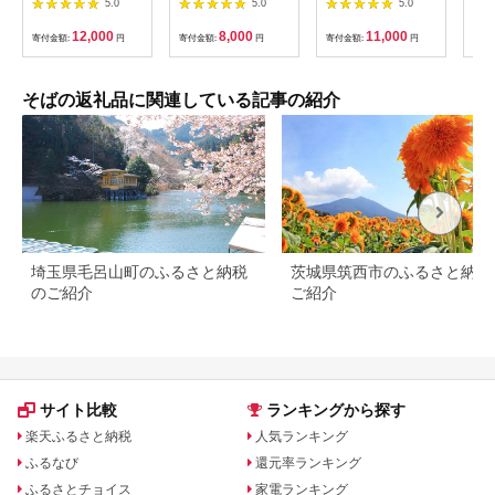
5.0
5.0
5.0
そば【53021】
2人前 国産 生 そば 蕎
ット
麦 ギフト 寿多庵
ば 
12,000
8,000
11,000
寄付金額:
円
寄付金額:
円
寄付金額:
円
寄付
そばの返礼品に関連している記事の紹介
埼玉県毛呂山町のふるさと納税
茨城県筑西市のふるさと納税
のご紹介
ご紹介
サイト比較
ランキングから探す
楽天ふるさと納税
人気ランキング
ふるなび
還元率ランキング
ふるさとチョイス
家電ランキング