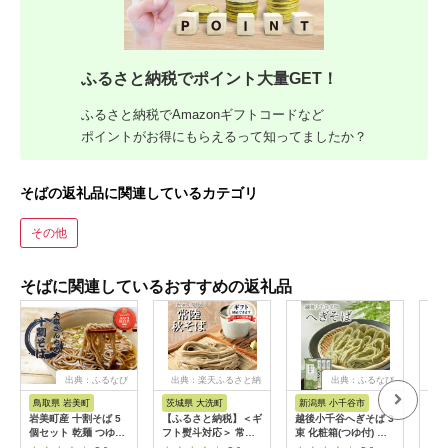
ふるさと納税でポイント大量GET！
ふるさと納税でAmazonギフトコードなど
ポイントがお得にもらえるって知ってましたか？
そばの返礼品に関連しているカテゴリ
その他
そばに関連しているおすすめの返礼品
出典：ふるなび
出典：楽天ふるさと納
出典：ふるなび
出
税
鳥取県 岩美町
茨城県 大洗町
新潟県 小千谷市
長
岩美町産 十割そば 5
【ふるさと納税】＜ギ
越後小千谷へぎそば 3
【ふ
個セット 乾麺 つゆな
フト熨斗対応＞ 常陸
束 化粧箱(つゆ付) 布
駒ヶ
し｜鳥取 岩美 そば お
秋そば 手打ち 生蕎麦
海苔 たかの
十割