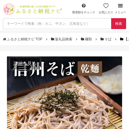
限度額をチェック
お気に入り
メニュー
検索
ふるさと納税ナビ TOP
返礼品検索
麺類
そば
【
詳細を見る