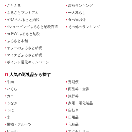
さとふる
高額ランキング
ふるさとプレミアム
一人暮らし
ANAのふるさと納税
食べ物以外
dショッピングふるさと納税百選
その他のランキング
au PAY ふるさと納税
ふるさと本舗
ヤフーのふるさと納税
マイナビふるさと納税
ポイント還元キャンペーン
人気の返礼品から探す
牛肉
定期便
いくら
商品券・金券
カニ
旅行券
うなぎ
家電・電化製品
うに
自転車
米
日用品
果物・フルーツ
化粧品
ビール
アクセサリー