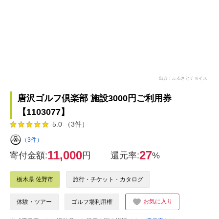
出典：ふるさとチョイス
唐沢ゴルフ倶楽部 施設3000円ご利用券
【1103077】
5.0 （3件）
（3件）
11,000
27
寄付金額:
円
還元率:
%
栃木県 佐野市
旅行・チケット・カタログ
お気に入り
体験・ツアー
ゴルフ場利用権