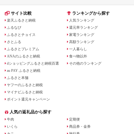
サイト比較
ランキングから探す
楽天ふるさと納税
人気ランキング
ふるなび
還元率ランキング
ふるさとチョイス
家電ランキング
さとふる
高額ランキング
ふるさとプレミアム
一人暮らし
ANAのふるさと納税
食べ物以外
dショッピングふるさと納税百選
その他のランキング
au PAY ふるさと納税
ふるさと本舗
ヤフーのふるさと納税
マイナビふるさと納税
ポイント還元キャンペーン
人気の返礼品から探す
牛肉
定期便
いくら
商品券・金券
カニ
旅行券