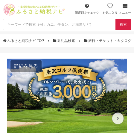
限度額をチェック
お気に入り
メニュー
検索
ふるさと納税ナビ TOP
返礼品検索
旅行・チケット・カタログ
詳細を見る