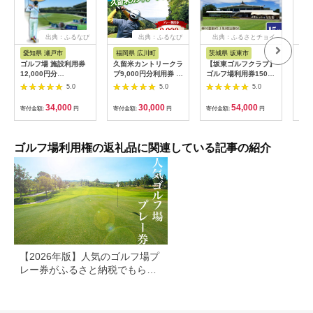
出典：ふるなび
出典：ふるなび
出典：ふるさとチョイ
出
ス
愛知県 瀬戸市
福岡県 広川町
茨城県 坂東市
福
ゴルフ場 施設利用券
久留米カントリークラ
【坂東ゴルフクラブ】
【ふ
12,000円分
ブ9,000円分利用券 /
ゴルフ場利用券15000
フチ
[BBEC002]ゴルフ倶
ゴルフ[AFAD007]
円分（寄付金額の3割
小郡
5.0
5.0
5.0
楽部大樹 瀬戸店
相当額分） ／ ゴルフ
ギフ
プレー 都心から1時間
ゴル
34,000
30,000
54,000
寄付金額:
円
寄付金額:
円
寄付金額:
円
寄付
利用券 ゴルフ場 チケ
券 
ット 茨城 ゴルフ 予約
ラウ
体験 アクセス抜群 好
郡市
立地 ゴルフラウンド
ゴルフ場利用権の返礼品に関連している記事の紹介
アウトドア スポーツ
レジャー 茨城県
No.156
【2026年版】人気のゴルフ場プ
レー券がふるさと納税でもらえ
る！