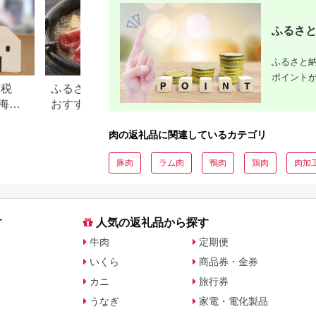
ふるさと
ふるさと納
ポイント
納税
ふるさと納税のすき焼き肉
この美味しさは焼
海
おすすめランキング【2026
すめ！ふるさと納
礼品
年最新版】
牛肉還元率ランキ
肉の返礼品に関連しているカテゴリ
豚肉
ラム肉
鴨肉
鶏肉
肉加
す
人気の返礼品から探す
牛肉
定期便
いくら
商品券・金券
カニ
旅行券
うなぎ
家電・電化製品