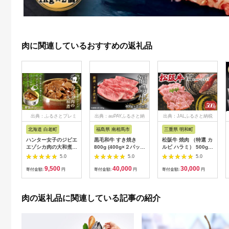
肉に関連しているおすすめの返礼品
出典：ふるさとプレミ
出典：auPAYふるさと納
出典：JALふるさと納税
アム
税
北海道 白老町
福島県 南相馬市
三重県 明和町
ハンター女子のジビエ
黒毛和牛 すき焼き
松阪牛 焼肉 （特選 カ
エゾシカ肉の大和煮 6
800g (400g×２パッ
ルビ ハラミ） 500g
缶セット AI033
ク) 福島牛 | 国産 肉
肉 牛 牛肉 和牛 ブラ
5.0
5.0
5.0
和牛 牛肉 霜降り 赤身
ンド牛 高級 国産 霜降
9,500
40,000
30,000
お肉 ギフト お取り寄
り 冷凍 ふるさと 人気
寄付金額:
円
寄付金額:
円
寄付金額:
円
せ プレゼント 今野畜
焼肉 焼肉用 BBQ バ
産 福島 bp002-aa
ーベキュー SS38
肉の返礼品に関連している記事の紹介