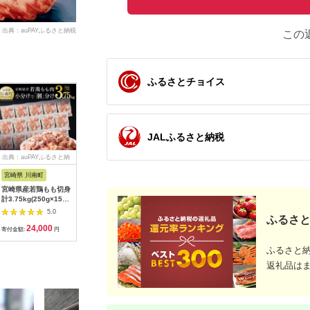
出典：auPAYふるさと納税
この
ふるさとチョイス
JALふるさと納税
出典：auPAYふるさと納
出典：ふるさとプレミ
出典：JALふるさと納税
出典：ふ
税
アム
宮崎県 川南町
鹿児島県 志布志市
兵庫県 多可町
鹿児島県 
宮崎県産若鶏もも切身
【業務用・訳あり】サ
チキンウインナー
＜定期便・
計3.75kg(250g×15
ラダハム(800g×3本・
（50本入り）[139]
月)＞鹿児
袋) 肉 鶏 鶏肉 カット
計2.4g) a5-328
部位食べ比
5.0
5.0
5.0
ふるさと
済
7.5kg)
24,000
15,000
12,000
6
豚肩ロー
寄付金額:
円
寄付金額:
円
寄付金額:
円
寄付金額:
肉3部位
【スター
ふるさと
akn042-2
返礼品は