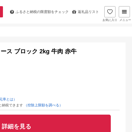
ふるさと納税の
限度額をチェック
返礼品リスト
お気に入り
メニュー
ース ブロック 2kg 牛肉 赤牛
元率とは）
と納税できます
（控除上限額を調べる）
詳細を見る