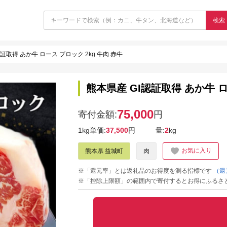
検索
証取得 あか牛 ロース ブロック 2kg 牛肉 赤牛
熊本県産 GI認証取得 あか牛 ロ
75,000
寄付金額:
円
1kg単価:
37,500
円
量:
2
kg
お気に入り
熊本県 益城町
肉
※「還元率」とは返礼品のお得度を測る指標です
（還
※「控除上限額」の範囲内で寄付するとお得にふるさ