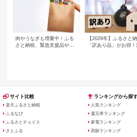
肉やうなぎも増量中！ふる
【2026年】ふるさと
さと納税、緊急支援品やキ
「訳あり品」がお得！
ャンペーン中の返礼品
鮮・お肉・スイーツ返
特集
サイト比較
ランキングから探
楽天ふるさと納税
人気ランキング
ふるなび
還元率ランキング
ふるさとチョイス
家電ランキング
さとふる
高額ランキング