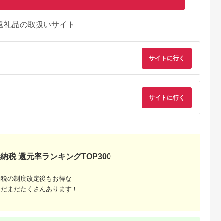
返礼品の取扱いサイト
サイトに行く
サイトに行く
出典：auPAYふるさと納
るさとプレミ
出典：auPAYふるさと納
出典：auPAYふるさと
税
アム
税
鹿児島県 いちき串木野
阿久根市
長崎県 対馬市
長崎県 平戸市
市
全5回(隔
【1週間以内発送】上
和牛 長崎和牛 牛肉 
レンジでチン！金の桜
島県産黒豚3
対馬 名物 村元 の と
ルビ 味付き 200g 2
黒豚 6食分 「黒豚味
べ(総量
んちゃん 650g × 3個
ック 計約400g [萩原
5.0
5.0
5.0
噌ステーキ （90g×6
5.0
納税 還元率ランキングTOP300
黒豚ロース・黒
セット《対馬市》【村
食肉産業 長崎県 平戸
袋）」冷蔵 小分け の
7,000
14,000
18,000
14,400
ス・黒豚バラ
元食肉センター】豚肉
市 hr42bgy410200]
円
寄付金額:
円
寄付金額:
円
寄付金額:
円
おかず セット レンジ
詰め合わせ
焼肉 ご当地 味付き肉
国産 牛肉 肉 平戸 希
簡単調理 レトルト 電
ゼン】
[WAU001] スピード発
少 BBQ ブランド牛
納税の制度改定後もお得な
子レンジ対応 温める
7
送 最速発送 最短発送
だけ で お手軽 時短！
まだまだたくさんあります！
豚肉 味噌漬け 【00-
057-32】