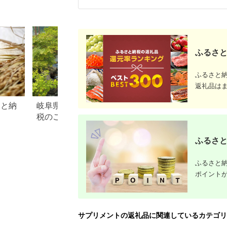
料無料 サプリメント
ディメイク 体づくり
ミネラル ビタミン 健
筋トレ 岡山県 倉敷市
康 美容 スキンケア
人気 おすすめ】
ふるさと
ふるさと
返礼品は
さと納
岐阜県池田町のふるさと納
埼玉県 坂戸市のふ
税のご紹介
税のご紹介
ふるさと
ふるさと納
ポイント
サプリメントの返礼品に関連しているカテゴリ