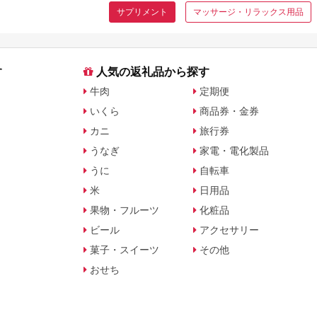
サプリメント
マッサージ・リラックス用品
す
人気の返礼品から探す
牛肉
定期便
いくら
商品券・金券
カニ
旅行券
うなぎ
家電・電化製品
うに
自転車
米
日用品
果物・フルーツ
化粧品
ビール
アクセサリー
菓子・スイーツ
その他
おせち