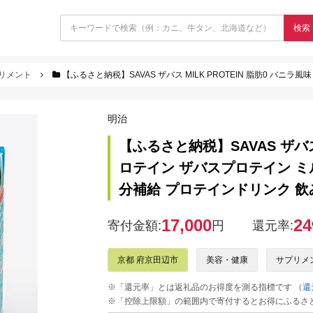
検索
リメント
【ふるさと納税】SAVAS ザバス MILK PROTEIN 脂肪0 バニラ風味 24本 プロテイン ザバスプロテイ
明治
【ふるさと納税】SAVAS ザバス 
ロテイン ザバスプロテイン ミ
分補給 プロテインドリンク 飲
17,000
24
寄付金額:
円
還元率:
京都 府京田辺市
美容・健康
サプリメ
※「還元率」とは返礼品のお得度を測る指標です
（還
※「控除上限額」の範囲内で寄付するとお得にふるさ