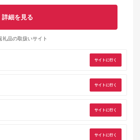
詳細を見る
返礼品の取扱いサイト
サイトに行く
サイトに行く
Lふるさと納税
出典：楽天ふるさと納
出典：JALふるさと納税
出典：楽天ふるさと
税
川市
静岡県 静岡市
静岡県 富士市
鹿児島県 日置市
サイトに行く
表示食品】
【ふるさと納税】めぐ
サントリー セサミン
【ふるさと納税】ビ
めの尿酸値対
みのルテイン30 360
バイタル 180粒（約
ミンB群(31粒×6袋・
 3個セット
日分（30日分×12袋）
60日分） [sf061-007]
計186粒)鹿児島 日置
5.0
5.0
5.0
5.0
)サプリメント
ルテイン サプリメン
市 健康食品 サプリ 
1,000
70,000
27,000
11,000
可地域：離
ト ブルーライト 紫外
養バランス 食生活 安
円
寄付金額:
円
寄付金額:
円
寄付金額:
円
道・沖縄県】
線 スマホ PC 疲れ 疲
心安全 ビタミン 【て
サイトに行く
56】
労感 【 静岡市 】
まひま堂】