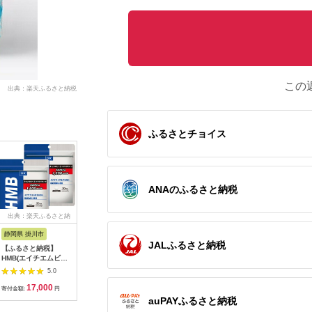
この
出典：楽天ふるさと納税
ふるさとチョイス
ANAのふるさと納税
出典：楽天ふるさと納
出典：楽天ふるさと納
出典：ふるさとチョイ
出典：JA
税
税
ス
静岡県 掛川市
富山県 富山市
岡山県 倉敷市
静岡県 掛
JALふるさと納税
【ふるさと納税】
【ふるさと納税】
明治 ザバス ホエイプ
【機能性
HMB(エイチエムビ
DHC パーフェクト サ
ロテイン100 ミルク
DHC 高
ー)30日分 2個セット
プリ マルチビタミン
ティー風味 980g 1
策 30日分
5.0
5.0
5.0
【配送不可地域：離
＆ミネラル 30日分×6
袋【SAVAS ザバス プ
(90日分
17,000
39,000
23,000
2
島・北海道・沖縄県】
個セット（180日分）
ロテイン 人気プロテ
【配送不
寄付金額:
円
寄付金額:
円
寄付金額:
円
寄付金額:
【1123921】
| 食品 健康食品 加工
イン 明治プロテイン
島・北海
auPAYふるさと納税
食品 人気 おすすめ 送
健康 健康食品 美容 ボ
【11180