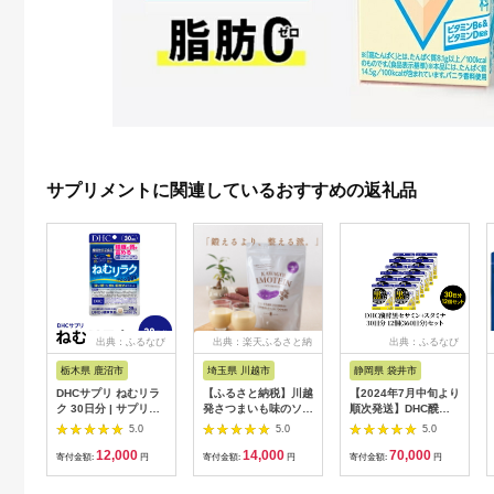
サプリメントに関連しているおすすめの返礼品
出典：ふるなび
出典：楽天ふるさと納
出典：ふるなび
税
栃木県 鹿沼市
埼玉県 川越市
静岡県 袋井市
DHCサプリ ねむリラ
【ふるさと納税】川越
【2024年7月中旬より
ク 30日分 | サプリメ
発さつまいも味のソイ
順次発送】DHC醗酵
ント
プロテイン
黒セサミン+スタミナ
5.0
5.0
5.0
KAWAGOE
30日分 12個(360日
12,000
14,000
70,000
IMOTEIN（カワゴエ
分)セット
寄付金額:
円
寄付金額:
円
寄付金額:
円
イモテイン）500g×1
袋 | 食品 加工食品 人