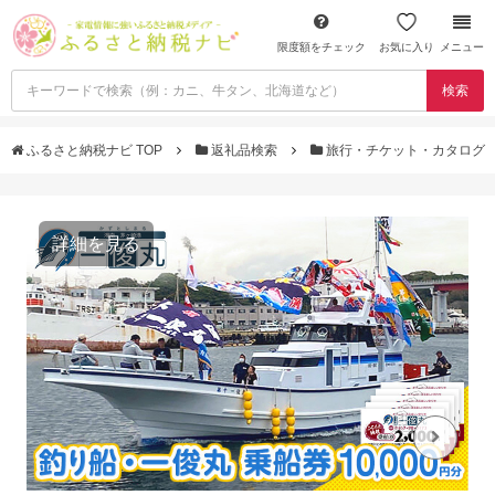
限度額をチェック
お気に入り
メニュー
検索
ふるさと納税ナビ TOP
返礼品検索
旅行・チケット・カタログ
詳細を見る