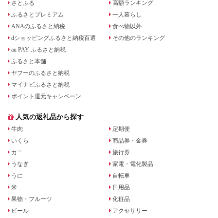
さとふる
高額ランキング
ふるさとプレミアム
一人暮らし
ANAのふるさと納税
食べ物以外
dショッピングふるさと納税百選
その他のランキング
au PAY ふるさと納税
ふるさと本舗
ヤフーのふるさと納税
マイナビふるさと納税
ポイント還元キャンペーン
人気の返礼品から探す
牛肉
定期便
いくら
商品券・金券
カニ
旅行券
うなぎ
家電・電化製品
うに
自転車
米
日用品
果物・フルーツ
化粧品
ビール
アクセサリー