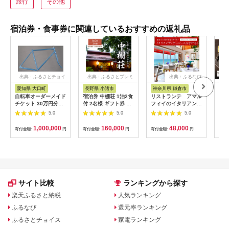
旅行
その他
宿泊券・食事券に関連しているおすすめの返礼品
出典：ふるさとチョイ
出典：ふるさとプレミ
出典：ふるなび
ス
アム
愛知県 大口町
長野県 小諸市
神奈川県 鎌倉市
京
自転車オーダーメイド
宿泊券 中棚荘 1泊2食
リストランテ アマル
専門
チケット 30万円分
付 2名様 ギフト券 チ
フィイのイタリアンデ
菜と
【1360365】
ケット 券 宿泊 旅行
ィナーコースA ペア
池】
5.0
5.0
5.0
温泉 食事
券
鳥コ
064
1,000,000
160,000
48,000
寄付金額:
円
寄付金額:
円
寄付金額:
円
寄付
サイト比較
ランキングから探す
楽天ふるさと納税
人気ランキング
ふるなび
還元率ランキング
ふるさとチョイス
家電ランキング