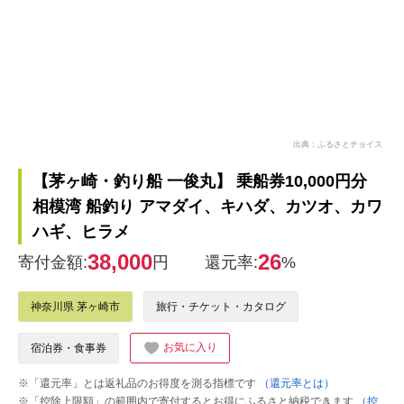
出典：ふるさとチョイス
【茅ヶ崎・釣り船 一俊丸】 乗船券10,000円分
相模湾 船釣り アマダイ、キハダ、カツオ、カワ
ハギ、ヒラメ
38,000
26
寄付金額:
円
還元率:
%
神奈川県 茅ヶ崎市
旅行・チケット・カタログ
お気に入り
宿泊券・食事券
※「還元率」とは返礼品のお得度を測る指標です
（還元率とは）
※「控除上限額」の範囲内で寄付するとお得にふるさと納税できます
（控