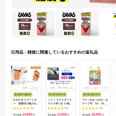
日用品・雑貨に関連しているおすすめの返礼品
出典：ふるなび
出典：JRE MALLふる
出典：ふるさとチョイ
さと納税
ス
鹿児島県 霧島市
香川県 観音寺市
香川県 観音寺市
K-047-B スマートキ
ソフィ ＳＰＯＲＴＳ
マナーおむつのび～る
ー・脱着式小銭入れ付
３００羽つき 17枚 ×8
テープ付 SS 64枚
きキーケース＜キャメ
日用品 生理用品 ナプ
× 6袋
5.0
5.0
5.0
ル＞【m's】霧島市 革
キン ずれに強い スポ
24,000
13,000
36,000
革製品 牛革 本革 ヌメ
ーツ用 ユニチャーム
寄付金額:
円
寄付金額:
円
寄付金額:
円