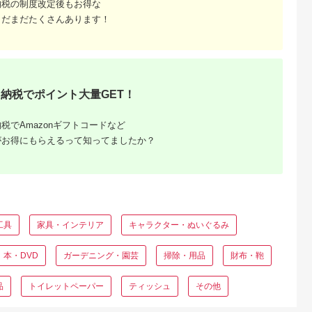
納税の制度改定後もお得な
36】
ギフト プレゼント 美
顔器 オススメ 人気 エ
まだまだたくさんあります！
ステ うぶ毛 VIO 肌用
国産 日本製 安心 安全
高性能 フィルター 高
速連射 飯田市 長野県
信州 南信州 | 長野県
飯田市
納税でポイント大量GET！
税でAmazonギフトコードなど
がお得にもらえるって知ってましたか？
工具
家具・インテリア
キャラクター・ぬいぐるみ
本・DVD
ガーデニング・園芸
掃除・用品
財布・鞄
品
トイレットペーパー
ティッシュ
その他