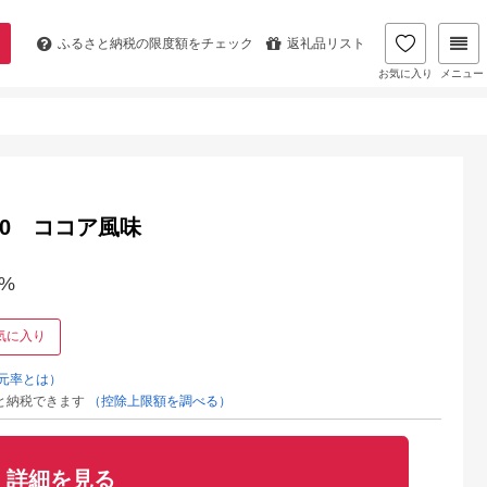
ふるさと納税の
限度額をチェック
返礼品リスト
お気に入り
メニュー
肪0 ココア風味
%
気に入り
元率とは）
と納税できます
（控除上限額を調べる）
詳細を見る