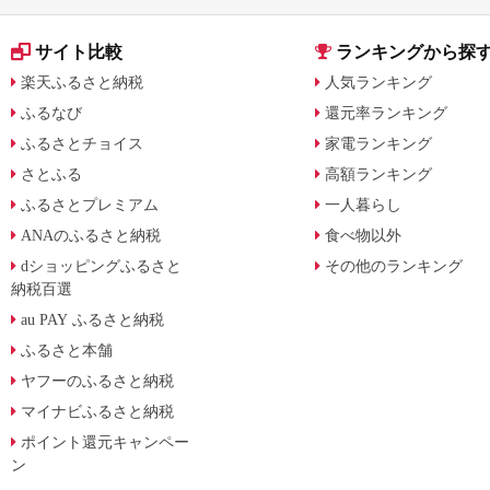
サイト比較
ランキングから探
楽天ふるさと納税
人気ランキング
ふるなび
還元率ランキング
ふるさとチョイス
家電ランキング
さとふる
高額ランキング
ふるさとプレミアム
一人暮らし
ANAのふるさと納税
食べ物以外
dショッピングふるさと
その他のランキング
納税百選
au PAY ふるさと納税
ふるさと本舗
ヤフーのふるさと納税
マイナビふるさと納税
ポイント還元キャンペー
ン