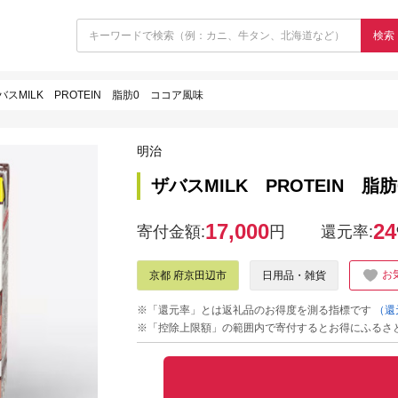
検索
バスMILK PROTEIN 脂肪0 ココア風味
明治
ザバスMILK PROTEIN 脂
17,000
24
寄付金額:
円
還元率:
お
京都 府京田辺市
日用品・雑貨
※「還元率」とは返礼品のお得度を測る指標です
（還
※「控除上限額」の範囲内で寄付するとお得にふるさ