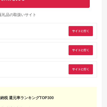
返礼品の取扱いサイト
サイトに行く
サイトに行く
サイトに行く
典：ふるラボ
出典：ふるラボ
出典：ふるさとチョイ
出典：ふるな
ス
山市
長野県 飯田市
愛知県 岡崎市
北海道 紋別市
ITA 日葵ボ
光美容器 ケノン KE-
三河のジビエ ペット
4-4 毛(もう)かわいす
毛混 敷布
NON マットブラック
フード 仔犬、成犬
ぎ！キーホルダー
納税 還元率ランキングTOP300
ブルロング
｜ 家電 美容器 電気
シニア犬用「ミンチ
5.0
5.0
5.0
5.0
業150年の
男女兼用 髭 ムダ毛処
肉」【1520485】
8,000
233,000
15,000
4,000
績
理 サロン 全身 贈答
円
寄付金額:
円
寄付金額:
円
寄付金額:
円