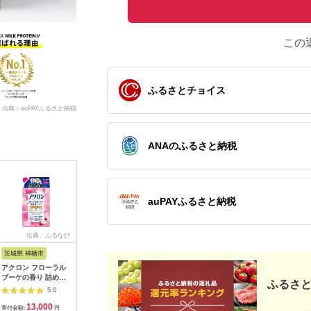
この
ふるさとチョイス
出典：auPAYふるさと納税
ANAのふるさと納税
auPAYふるさと納税
出典：ふるなび
出典：JRE MALLふる
出典：ふるさと本舗
出
さと納税
茨城県 神栖市
神奈川県 鎌倉市
大阪府 河内長野市
栃木県 小
アクロン フローラル
【鎌倉天幕】ふるさと
観葉植物 ビカクシダ
APHROD
ブーケの香り 詰め替
納税限定品 GL
Pegasusコルク仕立
リューム羊
ふるさと
え用12袋 セット おし
CHAIR／SAFARI 折り
て | コウモリラン 壁
団セミダ
5.0
5.0
5.0
ゃれ着用
畳み式アウトドアチェ
掛け 板付け インテリ
日本製 創
13,000
60,000
37,000
4
ア(座面生地・２枚使
ア 室内 4月-12月発送
信頼と実
寄付金額:
円
寄付金額:
円
寄付金額:
円
寄付金額: