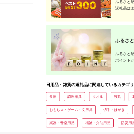
ふるさと
い) KTM-CHSF
【10983
返礼品は
ふるさと
ふるさと納
ポイント
日用品・雑貨の返礼品に関連しているカテゴリ
食器
調理器具
タオル
寝具
おもちゃ・ゲーム・文房具
切手・はがき
楽器・音楽用品
福祉・介助用品
防災用