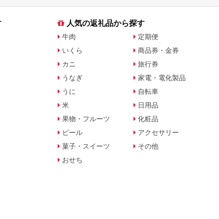
す
人気の返礼品から探す
牛肉
定期便
いくら
商品券・金券
カニ
旅行券
うなぎ
家電・電化製品
うに
自転車
米
日用品
果物・フルーツ
化粧品
ビール
アクセサリー
菓子・スイーツ
その他
おせち