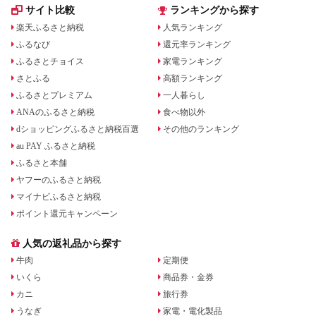
サイト比較
ランキングから探す
楽天ふるさと納税
人気ランキング
ふるなび
還元率ランキング
ふるさとチョイス
家電ランキング
さとふる
高額ランキング
ふるさとプレミアム
一人暮らし
ANAのふるさと納税
食べ物以外
dショッピングふるさと納税百選
その他のランキング
au PAY ふるさと納税
ふるさと本舗
ヤフーのふるさと納税
マイナビふるさと納税
ポイント還元キャンペーン
人気の返礼品から探す
牛肉
定期便
いくら
商品券・金券
カニ
旅行券
うなぎ
家電・電化製品