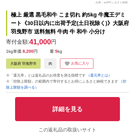
出典：auPAYふるさと納税
極上 厳選 黒毛和牛 こま切れ 約5kg 牛魔王デミ
ート《30日以内に出荷予定(土日祝除く)》大阪府
羽曳野市 送料無料 牛肉 牛 和牛 小分け
41,000
寄付金額:
円
1kg単価:
8,200
円
量:
5
kg
お気に入り
大阪府 羽曳野市
肉
※「還元率」とは返礼品のお得度を測る指標です
（還元率とは）
※「控除上限額」の範囲内で寄付するとお得にふるさと納税できます
（控
除上限額を調べる）
詳細を見る
この返礼品の取扱いサイト