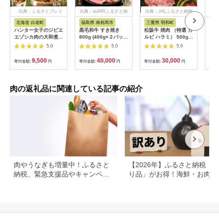
出典：ふるさとプレミ
出典：auPAYふるさと納
出典：JALふるさと納税
出典
アム
税
北海道 白老町
福島県 南相馬市
三重県 明和町
宮
ハンター女子のジビエ
黒毛和牛 すき焼き
松阪牛 焼肉 （特選 カ
宮崎
エゾシカ肉の大和煮 6
800g (400g×２パッ
ルビ ハラミ） 500g
計3.
缶セット AI033
ク) 福島牛 | 国産 肉
肉 牛 牛肉 和牛 ブラ
袋)
5.0
5.0
5.0
和牛 牛肉 霜降り 赤身
ンド牛 高級 国産 霜降
済
お肉 ギフト お取り寄
り 冷凍 ふるさと 人気
9,500
40,000
30,000
寄付金額:
円
寄付金額:
円
寄付金額:
円
寄付
せ プレゼント 今野畜
焼肉 焼肉用 BBQ バ
産 福島 bp002-aa
ーベキュー SS38
肉の返礼品に関連している記事の紹介
肉やうなぎも増量中！ふるさと
【2026年】ふるさと納税「
納税、緊急支援品やキャンペー
り品」がお得！海鮮・お肉・
ン中の返礼品
イーツ返礼品特集