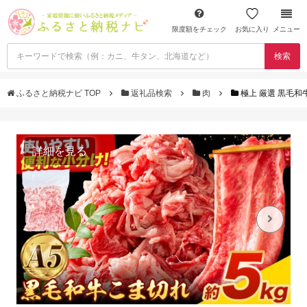
限度額をチェック
お気に入り
メニュー
検索
ふるさと納税ナビ TOP
返礼品検索
肉
極上 厳選 黒毛和
詳細を見る