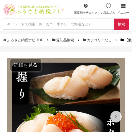
限度額をチェック
お気に入り
メニュー
検索
ふるさと納税ナビ TOP
返礼品検索
カテゴリーなし
【数
詳細を見る