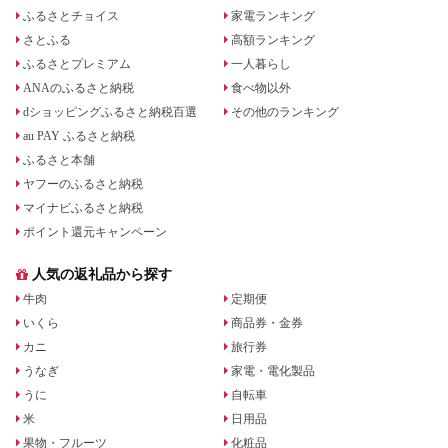
ふるさとチョイス
家電ランキング
さとふる
高額ランキング
ふるさとプレミアム
一人暮らし
ANAのふるさと納税
食べ物以外
dショッピングふるさと納税百選
その他のランキング
au PAY ふるさと納税
ふるさと本舗
ヤフーのふるさと納税
マイナビふるさと納税
ポイント還元キャンペーン
人気の返礼品から探す
牛肉
定期便
いくら
商品券・金券
カニ
旅行券
うなぎ
家電・電化製品
うに
自転車
米
日用品
果物・フルーツ
化粧品