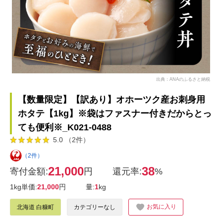
出典：ANAのふるさと納税
【数量限定】【訳あり】オホーツク産お刺身用
ホタテ【1kg】※袋はファスナー付きだからとっ
ても便利※_K021-0488
5.0 （2件）
（2件）
21,000
38
寄付金額:
円
還元率:
%
1kg単価:
21,000
円
量:
1
kg
お気に入り
北海道 白糠町
カテゴリーなし