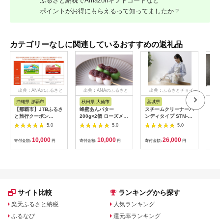
ふるさと納税でAmazonギフトコードなど
ポイントがお得にもらえるって知ってましたか？
カテゴリーなしに関連しているおすすめの返礼品
出典：ANAのふるさと
出典：ANAのふるさと
出典：ふるさとチョイ
出
納税
納税
ス
沖縄県 那覇市
秋田県 大仙市
宮城県
北
【那覇市】JTBふるさ
蜂蜜あんバター
スチームクリーナーハ
【北
と旅行クーポン
200g×2個 ローズメイ
ンディタイプ STM-
むき
（3,000円分）有効期
[あんバター はちみ
305R-C アイボリー
下旬
5.0
5.0
5.0
間3年（Eメール発
つ 発酵バター あん
アイリスオーヤマ
540
行）｜旅行 トラベル
こ 水あめ不使用 秋
【1550643】
10,000
10,000
26,000
寄付金額:
円
寄付金額:
円
寄付金額:
円
寄付
予約 国内旅行 JTB 宿
田県 大仙市]
泊 観光 体験 旅行券
宿泊券 旅行予約 ホテ
ル 旅館 チケット 子供
子連れ カップル 家族
人気 おすすめ 旅行ク
ーポン 店頭 オンライ
サイト比較
ランキングから探す
ン ネット予約 電話 有
効期間3年
楽天ふるさと納税
人気ランキング
ふるなび
還元率ランキング