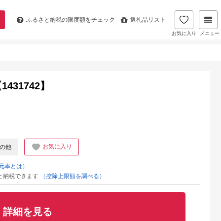
ふるさと納税の
限度額をチェック
返礼品リスト
お気に入り
メニュー
431742】
お気に入り
の他
元率とは）
と納税できます
（控除上限額を調べる）
詳細を見る