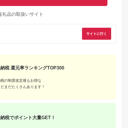
返礼品の取扱いサイト
サイトに行く
納税 還元率ランキングTOP300
納税の制度改定後もお得な
まだまだたくさんあります！
NAのふるさと
出典：ANAのふるさと
出典：ふるさとチョイ
出典：ふるさとチョ
納税
納税
ス
魚沼市
千葉県 鴨川市
長野県 千曲市
石川県 能登町
年産】南魚沼
【市平】ボックス入り
【2026年先行予約】
【復興支援】【令和7
米 コシヒ
長狭米コシヒカリ５㎏
【令和8年産】姨捨 の
年度産】奥能登能登
納税でポイント大量GET！
真空パック
[0019-0008]
棚田 プレミアム コシ
田米こしひかり 2kg
5.0
5.0
5.0
5.0
ヒカリ 「 棚田姫 」
2,000
19,000
20,000
10,000
5kg (単品/定期便) | 米
円
寄付金額:
円
寄付金額:
円
寄付金額:
円