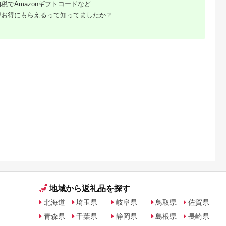
税でAmazonギフトコードなど
白米 精米 棚田米 長野
県 千曲市 おばすて 信
がお得にもらえるって知ってましたか？
州
るさと納
地域から返礼品を探す
北海道
埼玉県
岐阜県
鳥取県
佐賀県
青森県
千葉県
静岡県
島根県
長崎県