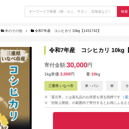
検索
米のその他
令和7年産 コシヒカリ 10kg【1431742】
令和7年産 コシヒカリ 10kg【1
30,000
寄付金額:
円
1kg単価:
3,000
円
量:
10
kg
三重県 いなべ市
米・パン
米
そ
※「還元率」とは返礼品のお得度を測る指標です
（還
※「控除上限額」の範囲内で寄付するとお得にふるさ