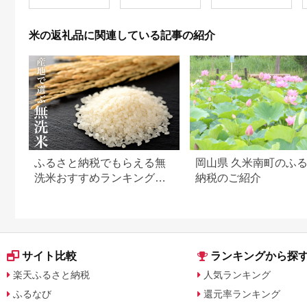
ギフト プレゼント 母
ん(150g×1個)×2ヶ月
特A獲得日本一産地 高
の日 父の日 お中元 お
1067117
品質精米 雪国の恵み
歳暮 BBQ 災害 対策
もっちり甘い 南魚沼
米の返礼品に関連している記事の紹介
】 [m23-a009]
産コシヒカリ
ふるさと納税でもらえる無
岡山県 久米南町のふ
洗米おすすめランキング
納税のご紹介
【2026年最新版】還元率・
容量別で徹底比較
サイト比較
ランキングから探
楽天ふるさと納税
人気ランキング
ふるなび
還元率ランキング