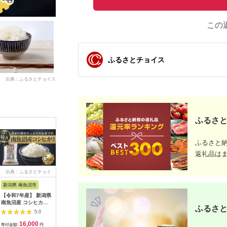
この
ふるさとチョイス
出典：ふるさとチョイス
ふるさと
ふるさと
返礼品は
出典：ふるさとチョイ
出典：ふるさとチョイ
出典：ふるさとチョイ
出典：A
ス
ス
ス
新潟県 南魚沼市
新潟県 魚沼市
兵庫県 新温泉町
新潟県 南
【令和7年産】 新潟県
[№5762-0585]米 定
和牛の里-但馬・新温
【令和７
南魚沼産 コシヒカリ
期便 12ヶ月 ツバメの
泉町コシヒカリ 精米
産笠原農園
ふるさと
お米 5kg 精米済み
飛び交う 棚田米 5kg
5kg
カリ ３合
5.0
5.0
5.0
（お米の美味しい炊き
コシヒカリ 精米 白米
２０個
16,000
180,000
17,000
4
方ガイド付き）
お米 魚沼産コシヒカ
寄付金額:
円
寄付金額:
円
寄付金額:
円
寄付金額: