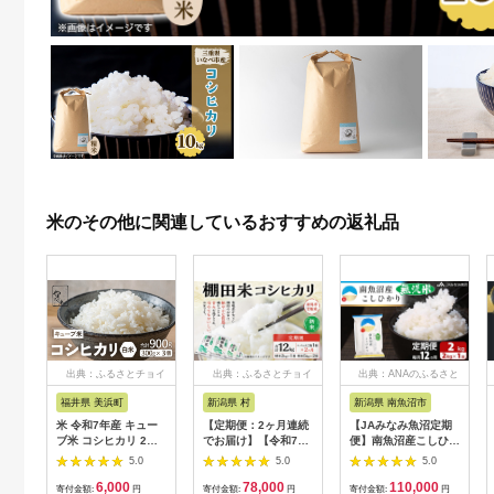
米のその他に関連しているおすすめの返礼品
出典：ふるさとチョイ
出典：ふるさとチョイ
出典：ANAのふるさと
ス
ス
納税
福井県 美浜町
新潟県 村
新潟県 南魚沼市
米 令和7年産 キュー
【定期便：2ヶ月連続
【JAみなみ魚沼定期
ブ米 コシヒカリ 2合
でお届け】【令和7年
便】南魚沼産こしひか
× 3個 計900g 真空パ
産米】新潟県村上市岩
り無洗米（2kg×全12
5.0
5.0
5.0
ック 新庄やまびこ米
船産 棚田米コシヒカ
回）研がずに炊ける
6,000
78,000
110,000
（白米）【化粧箱入り
リ 12kg+パックごは
節水 手間いらず 精米
寄付金額:
円
寄付金額:
円
寄付金額:
円