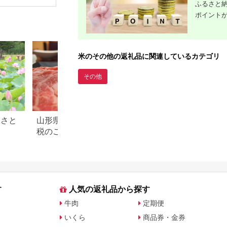
ふるさと納
リ 新潟米 新潟 魚沼市
定期 12回
ポイント
米のその他の返礼品に関連しているカテゴリ
その他
るさと
山形県 米沢市のふるさと納
滋賀県 米原市のふ
税のご紹介
税のご紹介
す
人気の返礼品から探す
牛肉
定期便
いくら
商品券・金券