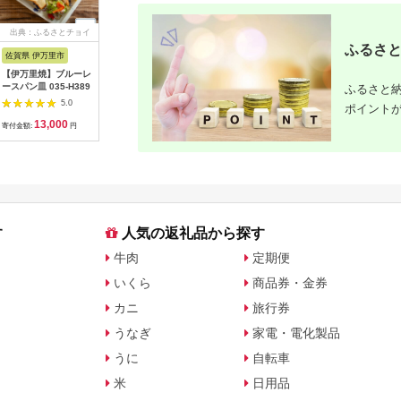
出典：ふるさとチョイ
出典：楽天ふるさと納
出典：楽天ふるさと納
出典：楽
ス
税
税
ふるさと
佐賀県 伊万里市
沖縄県 うるま市
岩手県 二戸市
宮崎県 日
【伊万里焼】ブルーレ
【ふるさと納税】［沖
【ふるさと納税】 い
【ふるさと
ースパン皿 035-H389
縄の海塩］ぬちまーす
わて短角和牛 ハンバ
の駅ほそし
ふるさと納
顆粒（250g）×2袋セ
ーグセット 150g×8個
ット [海
5.0
5.0
5.0
ポイント
ット 【ぬちまーす】
計1.2kg 027-0407
宮崎県 日
13,000
12,000
14,000
1
食塩 塩 調味料 食卓塩
4520600
寄付金額:
円
寄付金額:
円
寄付金額:
円
寄付金額:
顆粒 シーソルト 人気
オリイカ 
返礼品 海塩 沖縄 うる
り身 詰め
ま市 果報バンタ
す
人気の返礼品から探す
牛肉
定期便
いくら
商品券・金券
カニ
旅行券
うなぎ
家電・電化製品
うに
自転車
米
日用品