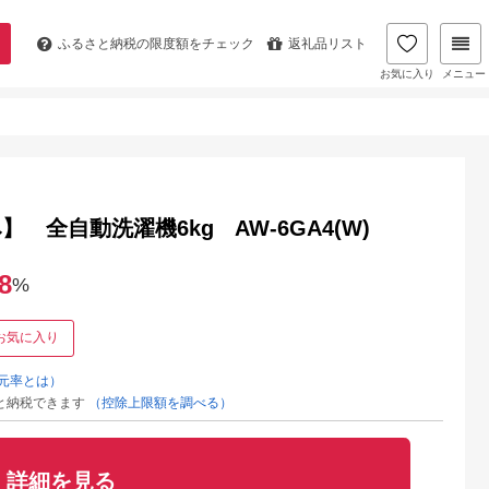
ふるさと納税の
限度額をチェック
返礼品リスト
お気に入り
メニュー
全自動洗濯機6kg AW-6GA4(W)
8
%
お気に入り
元率とは）
と納税できます
（控除上限額を調べる）
詳細を見る