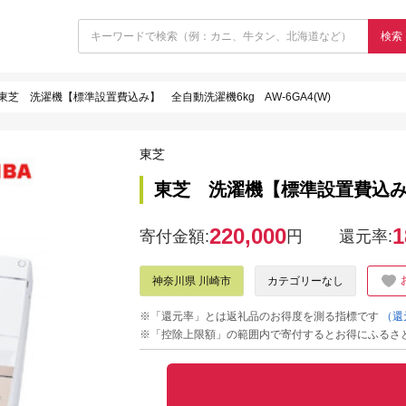
検索
東芝 洗濯機【標準設置費込み】 全自動洗濯機6kg AW-6GA4(W)
東芝
東芝 洗濯機【標準設置費込み】 
220,000
1
寄付金額:
円
還元率:
神奈川県 川崎市
カテゴリーなし
※「還元率」とは返礼品のお得度を測る指標です
（還
※「控除上限額」の範囲内で寄付するとお得にふるさ