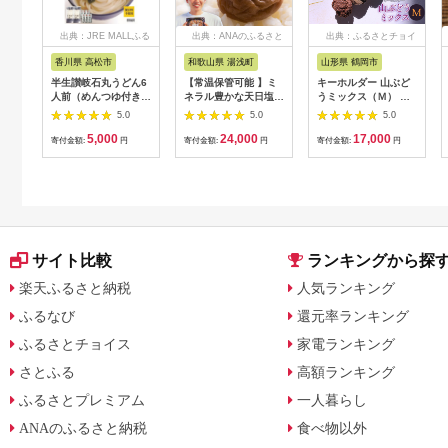
出典：JRE MALLふる
出典：ANAのふるさと
出典：ふるさとチョイ
さと納税
納税
ス
香川県 高松市
和歌山県 湯浅町
山形県 鶴岡市
半生讃岐石丸うどん6
【常温保管可能 】ミ
キーホルダー 山ぶど
人前（めんつゆ付き）
ネラル豊かな天日塩だ
うミックス（Ｍ） 山
麺300g×2袋
けで漬けた無添加梅干
形県鶴岡市 アトリエ
5.0
5.0
5.0
し2kg 梅ボーイズ｜
かおる | 山葡萄 雑貨
5,000
24,000
17,000
南高梅
キーホルダー ギフト
寄付金額:
円
寄付金額:
円
寄付金額:
円
B201_EP6024
贈り物 お取り寄せ 返
礼品
サイト比較
ランキングから探
楽天ふるさと納税
人気ランキング
ふるなび
還元率ランキング
ふるさとチョイス
家電ランキング
さとふる
高額ランキング
ふるさとプレミアム
一人暮らし
ANAのふるさと納税
食べ物以外