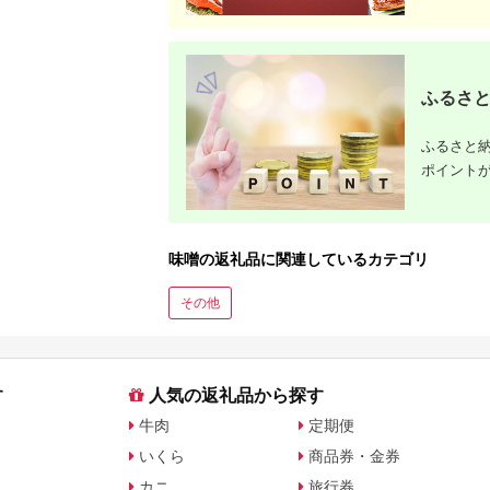
ふるさと
ふるさと納
ポイント
味噌の返礼品に関連しているカテゴリ
その他
す
人気の返礼品から探す
牛肉
定期便
いくら
商品券・金券
カニ
旅行券