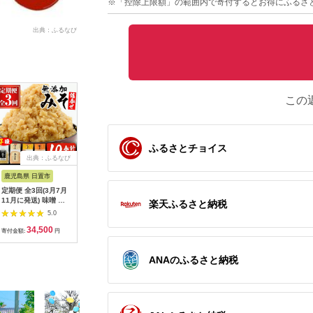
※「控除上限額」の範囲内で寄付するとお得にふるさ
出典：ふるなび
この
ふるさとチョイス
出典：ふるなび
出典：ふるなび
出典：ふるなび
出
鹿児島県 日置市
長野県 上田市
長崎県 西海市
岐阜県 恵
定期便 全3回(3月7月
味噌 （K） 無添加 こ
手作りキット 合わせ
百年伝承 味噌
11月に発送) 味噌 詰
だわり セット 限定品
味噌 CDN010 味噌 自
恵那市 /
楽天ふるさと納税
合せ 4種×各1kg×3回
おまかせ 味噌
由研究
[AUCT01
5.0
5.0
5.0
合計12kg 麦みそ 合わ
34,500
33,000
13,000
1
せみそ 玄米みそ 米み
寄付金額:
円
寄付金額:
円
寄付金額:
円
寄付金額:
そ 国産 保存料・酒精
等無添加 調味料 【は
ANAのふるさと納税
つゆき屋】No.821