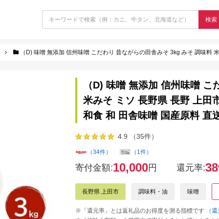
検索
（D) 味噌 無添加 信州味噌 こだわり 昔ながらの田舎みそ 3kg みそ 調味料 米みそ ミソ 長野県 長野
（D) 味噌 無添加 信州味噌 こ
米みそ ミソ 長野県 長野 上田
和食 和 田舎味噌 国産原料 直
4.9 （35件）
（34件）
（1件）
10,000
38
寄付金額:
円
還元率:
長野県 上田市
調味料・油
味噌
※「還元率」とは返礼品のお得度を測る指標です
（還