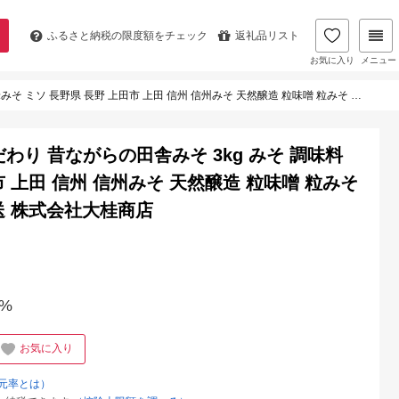
ふるさと納税の
限度額をチェック
返礼品リスト
お気に入り
メニュー
 上田市 上田 信州 信州みそ 天然醸造 粒味噌 粒みそ 和食 和 田舎味噌 国産原料 直送 株式会社大桂商店
だわり 昔ながらの田舎みそ 3kg みそ 調味料
市 上田 信州 信州みそ 天然醸造 粒味噌 粒みそ
送 株式会社大桂商店
%
お気に入り
元率とは）