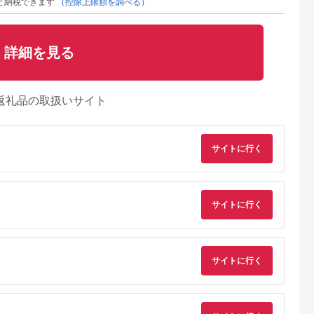
と納税できます
（控除上限額を調べる）
詳細を見る
返礼品の取扱いサイト
サイトに行く
典：ふるなび
出典：ふるなび
出典：ふるなび
出典：ふるな
那市
鹿児島県 出水市
兵庫県 朝来市
秋田県 にかほ市
 1.5kg /
極撰 麦みそ 1kg×5個
おばあちゃんの手づく
【12回定期便】こし
 マルコ醸造
味噌 【奈良醸造元】
り丹波黒大豆入り味噌
味噌 10割麹「秋田に
サイトに行く
8] 味噌
i426
(4kg)【箱入り】
かほ味噌」
5.0
5.0
5.0
5.0
AS2BB10-box | 味噌
1.5kg（750g×2）
2,000
12,000
17,000
103,000
みそ お味噌 ミソ 味噌
円
寄付金額:
円
寄付金額:
円
寄付金額:
円
みそ お味噌 ミソ 味噌
みそ お味噌 ミソ 味噌
サイトに行く
みそ お味噌 ミソ 味噌
みそ お味噌 ミソ 味噌
みそ お味噌 ミソ 味噌
みそ お味噌 ミソ 味噌
みそ お味噌 ミソ 味噌
みそ お味噌 ミソ 味噌