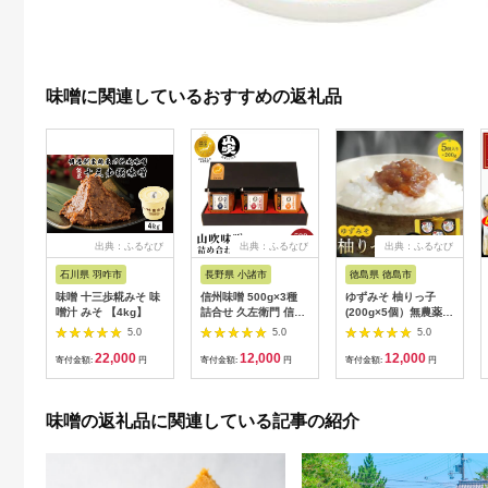
味噌に関連しているおすすめの返礼品
出典：ふるなび
出典：ふるなび
出典：ふるなび
石川県 羽咋市
長野県 小諸市
徳島県 徳島市
味噌 十三歩糀みそ 味
信州味噌 500g×3種
ゆずみそ 柚りっ子
噌汁 みそ 【4kg】
詰合せ 久左衛門 信州
(200g×5個）無農薬
味噌
無添加
5.0
5.0
5.0
22,000
12,000
12,000
寄付金額:
円
寄付金額:
円
寄付金額:
円
味噌の返礼品に関連している記事の紹介