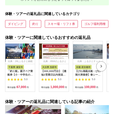
体験・ツアーの返礼品に関連しているカテゴリ
ダイビング
釣り
スキー場・リフト券
ゴルフ場利用権
体験・ツアーに関連しているおすすめの返礼品
出典：JALふるさと納税
出典：ANAのふるさと
出典：ふるさとチョイ
出
納税
ス
千葉県 浦安市
大分県 別府市
京都 府京都市
新
「釣り船」親子ペア乗
【300,000円分】【最
【びわ湖疏水船：びわ
ヤマ
船券【小・中学生のお
短2営業日以内発送】
湖大津港便】春シーズ
アお
子様】
別府市内の旅館やホテ
ン先行予約権（２名様
で2
5.0
5.0
5.0
ルで使用できる宿泊補
分の乗船予約の権利）
の小
助券 楽しい旅の思い
「山
67,000
1,000,000
100,000
寄付金額:
円
寄付金額:
円
寄付金額:
円
寄付
出を！ 宿泊券 大分県
アチ
別府市 3000円 15000
烹 
円 3万円 9万円 15万
円 30万円 ホテル 旅
体験・ツアーの返礼品に関連している記事の紹介
館 温泉 旅行 観光 ト
ラベル 宿泊補助券 チ
ケット クーポン 宿泊
お泊り 別府温泉 別府