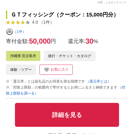
出典：ふるさとチョイス
ＧＴフィッシング（クーポン：15,000円分）
4.0 （1件）
（1件）
50,000
30
寄付金額:
円
還元率:
%
沖縄県 宮古島市
旅行・チケット・カタログ
お気に入り
体験・ツアー
※「還元率」とは返礼品のお得度を測る指標です
（還元率とは）
※「控除上限額」の範囲内で寄付するとお得にふるさと納税できます
（控
除上限額を調べる）
詳細を見る