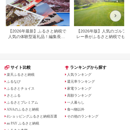
観光 地獄めぐり 旅 お
すすめ 人気 体験型 節
約_B030-007
【2026年最新】ふるさと納税で
【2026年版】人気のゴルフ
人気の体験型返礼品！編集長お
レー券がふるさと納税でもら
すすめ16選
る！
サイト比較
ランキングから探す
楽天ふるさと納税
人気ランキング
ふるなび
還元率ランキング
ふるさとチョイス
家電ランキング
さとふる
高額ランキング
ふるさとプレミアム
一人暮らし
ANAのふるさと納税
食べ物以外
dショッピングふるさと納税百選
その他のランキング
au PAY ふるさと納税