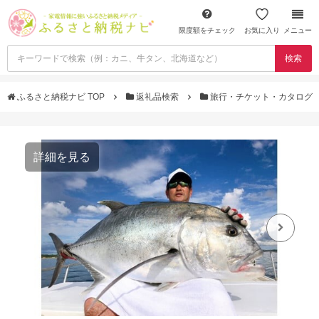
限度額をチェック
お気に入り
メニュー
検索
ふるさと納税ナビ TOP
返礼品検索
旅行・チケット・カタログ
詳細を見る