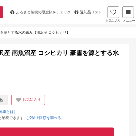
ふるさと納税の
限度額をチェック
返礼品リスト
お気に入り
メニュー
豪雪を源とする水の恵み【湯沢産 コシヒカリ】
湯沢産 南魚沼産 コシヒカリ 豪雪を源とする水
お気に入り
他
元率とは）
と納税できます
（控除上限額を調べる）