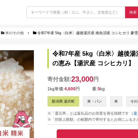
検索
米のその他
令和7年産 5kg〈白米〉越後湯沢産 南魚沼産 コシヒカリ 
令和7年産 5kg〈白米〉越後
の恵み【湯沢産 コシヒカリ】
23,000
寄付金額:
円
1kg単価:
4,600
円
量:
5
kg
新潟県 湯沢町
米・パン
米
その
※「還元率」とは返礼品のお得度を測る指標です
（還
※「控除上限額」の範囲内で寄付するとお得にふるさ