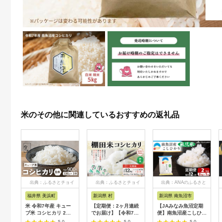
米のその他に関連しているおすすめの返礼品
出典：ふるさとチョイ
出典：ふるさとチョイ
出典：ANAのふるさと
ス
ス
納税
福井県 美浜町
新潟県 村
新潟県 南魚沼市
米 令和7年産 キュー
【定期便：2ヶ月連続
【JAみなみ魚沼定期
ブ米 コシヒカリ 2合
でお届け】【令和7年
便】南魚沼産こしひか
× 3個 計900g 真空パ
産米】新潟県村上市岩
り無洗米（2kg×全12
5.0
5.0
5.0