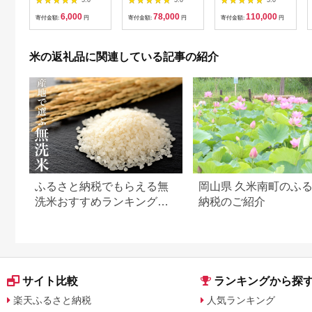
ック 新庄やまびこ米
船産 棚田米コシヒカ
回）研がずに炊ける
6,000
78,000
110,000
（白米）【化粧箱入り
リ 12kg+パックごは
節水 手間いらず 精米
寄付金額:
円
寄付金額:
円
寄付金額:
円
ギフト プレゼント 母
ん(150g×1個)×2ヶ月
特A獲得日本一産地 高
の日 父の日 お中元 お
1067117
品質精米 雪国の恵み
歳暮 BBQ 災害 対策
もっちり甘い 南魚沼
米の返礼品に関連している記事の紹介
】 [m23-a009]
産コシヒカリ
ふるさと納税でもらえる無
岡山県 久米南町のふ
洗米おすすめランキング
納税のご紹介
【2026年最新版】還元率・
容量別で徹底比較
サイト比較
ランキングから探
楽天ふるさと納税
人気ランキング