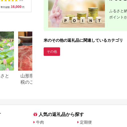
（お米の美味しい炊き
コシヒカリ 精米 白米
２０個
16,000
180,000
17,000
4
方ガイド付き）
お米 魚沼産コシヒカ
寄付金額:
円
寄付金額:
円
寄付金額:
円
寄付金額:
ふるさと納
リ 新潟米 新潟 魚沼市
定期 12回
ポイント
米のその他の返礼品に関連しているカテゴリ
その他
るさと
山形県 米沢市のふるさと納
滋賀県 米原市のふ
税のご紹介
税のご紹介
す
人気の返礼品から探す
牛肉
定期便