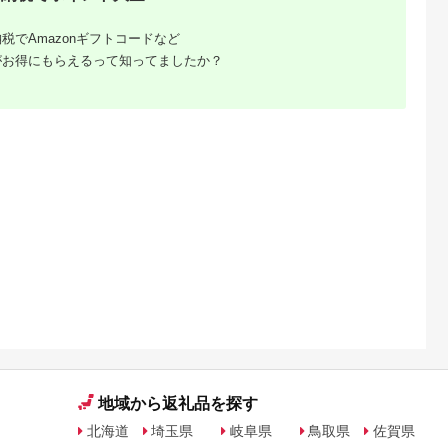
ヒカリ 「 棚田姫 」
2,000
19,000
20,000
10,000
5kg (単品/定期便) | 米
円
寄付金額:
円
寄付金額:
円
寄付金額:
円
税でAmazonギフトコードなど
白米 精米 棚田米 長野
県 千曲市 おばすて 信
がお得にもらえるって知ってましたか？
州
るさと納
地域から返礼品を探す
北海道
埼玉県
岐阜県
鳥取県
佐賀県