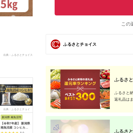
この
ふるさとチョイス
出典：ふるさとチョイス
ふるさと
ふるさと
返礼品は
出典：ふるさとチョイ
出典：ふるさとチョイ
出典：ふるさとチョイ
出典：A
ス
ス
ス
新潟県 南魚沼市
新潟県 魚沼市
兵庫県 新温泉町
新潟県 南
【令和7年産】 新潟県
[№5762-0585]米 定
和牛の里-但馬・新温
【令和７
南魚沼産 コシヒカリ
期便 12ヶ月 ツバメの
泉町コシヒカリ 精米
産笠原農園
ふるさと
お米 5kg 精米済み
飛び交う 棚田米 5kg
5kg
カリ ３合
5.0
5.0
5.0