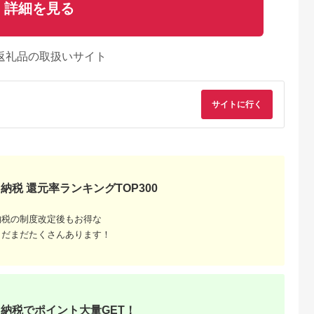
詳細を見る
返礼品の取扱いサイト
サイトに行く
納税 還元率ランキングTOP300
納税の制度改定後もお得な
まだまだたくさんあります！
NAのふるさと
出典：ANAのふるさと
出典：ふるさとチョイ
出典：ふるさとチョ
納税
納税
ス
魚沼市
千葉県 鴨川市
長野県 千曲市
石川県 能登町
年産】南魚沼
【市平】ボックス入り
【2026年先行予約】
【復興支援】【令和7
米 コシヒ
長狭米コシヒカリ５㎏
【令和8年産】姨捨 の
年度産】奥能登能登
納税でポイント大量GET！
真空パック
[0019-0008]
棚田 プレミアム コシ
田米こしひかり 2kg
5.0
5.0
5.0
5.0